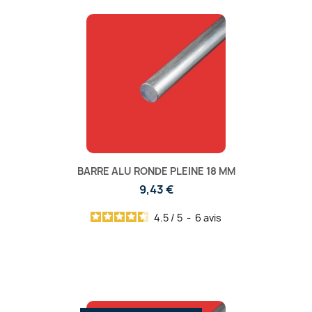
BARRE ALU RONDE PLEINE 18 MM
9,43 €
4.5
/
5
-
6
avis