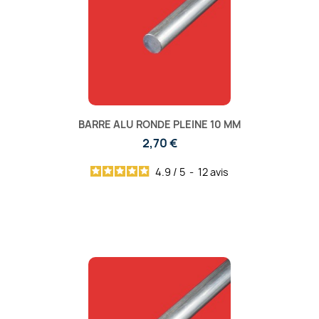
BARRE ALU RONDE PLEINE 10 MM
2,70 €
4.9
/
5
-
12
avis