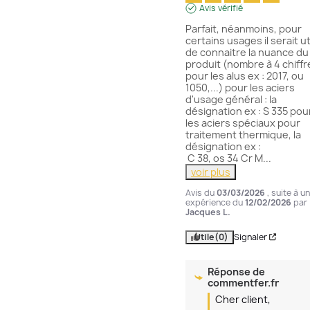
Avis vérifié
Parfait, néanmoins, pour 
certains usages il serait uti
de connaitre la nuance du 
produit (nombre à 4 chiffre
pour les alus ex : 2017, ou 
1050,...) pour les aciers 
d'usage général : la 
désignation ex : S 335 pour
les aciers spéciaux pour 
traitement thermique, la 
désignation ex :

 C 38, os 34 Cr M
...
voir plus
Avis du
03/03/2026
, suite à u
expérience du
12/02/2026
par
Jacques L.
Utile
(0)
Signaler
Réponse de
commentfer.fr
Cher client,
