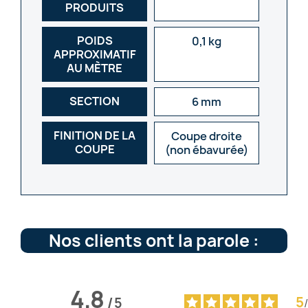
PRODUITS
POIDS
0,1 kg
APPROXIMATIF
AU MÈTRE
SECTION
6 mm
FINITION DE LA
Coupe droite
COUPE
(non ébavurée)
Nos clients ont la parole :
4.8
5
/
5
/