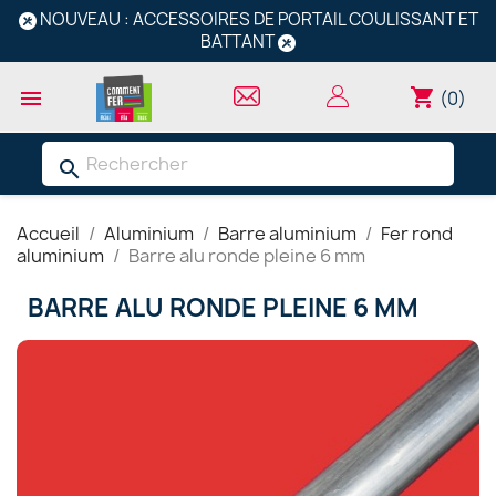
NOUVEAU : ACCESSOIRES DE PORTAIL COULISSANT ET
BATTANT
shopping_cart

(0)
search
Accueil
Aluminium
Barre aluminium
Fer rond
aluminium
Barre alu ronde pleine 6 mm
BARRE ALU RONDE PLEINE 6 MM