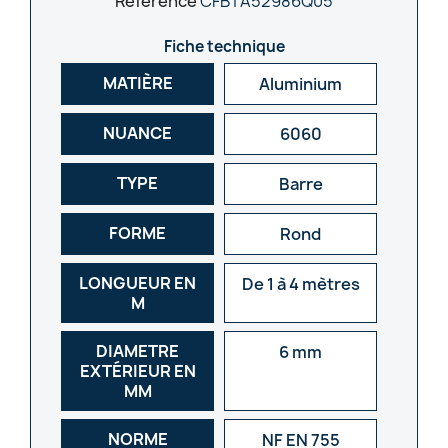
Référence
CFBTA52986Q05
Fiche technique
MATIÈRE
Aluminium
NUANCE
6060
TYPE
Barre
FORME
Rond
LONGUEUR EN
De 1 à 4 mètres
M
DIAMETRE
6 mm
EXTÉRIEUR EN
MM
NORME
NF EN 755