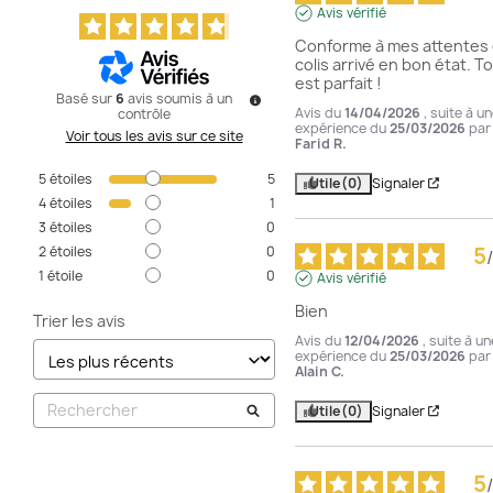
Avis vérifié
Conforme à mes attentes e
colis arrivé en bon état. To
est parfait !
Basé sur
6
avis soumis à un
Avis du
14/04/2026
, suite à u
contrôle
expérience du
25/03/2026
par
Voir tous les avis sur ce site
Farid R.
5
étoiles
5
Utile
(0)
Signaler
4
étoiles
1
3
étoiles
0
5
2
étoiles
0
/
1
étoile
0
Avis vérifié
Bien
Trier les avis
Avis du
12/04/2026
, suite à un
expérience du
25/03/2026
par
Alain C.
Utile
(0)
Signaler
5
/