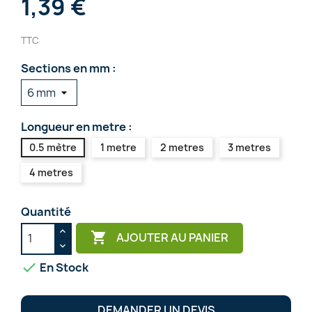
1,39 €
TTC
Sections en mm :
Longueur en metre :
0.5 mètre
1 metre
2 metres
3 metres
4 metres
Quantité

AJOUTER AU PANIER

En Stock
DEMANDER UN DEVIS