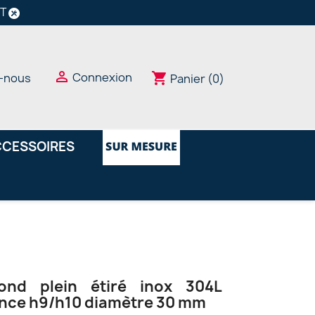
NT

Connexion
shopping_cart
-nous
Panier
(0)
CESSOIRES
ond plein étiré inox 304L
ance h9/h10 diamètre 30 mm