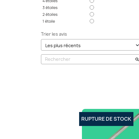
4
étoiles
3
étoiles
2
étoiles
1
étoile
Trier les avis
RUPTURE DE STOCK