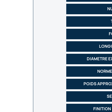
N
F
LONGU
DIAMETRE E
NORME
POIDS APPRO
SE
FINITION