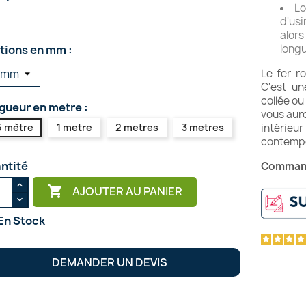
Lo
d'usi
alor
longu
tions en mm :
Le fer ro
C'est un
collée ou
gueur en metre :
vous aur
5 mètre
1 metre
2 metres
3 metres
intérie
contempo
ntité
Command

AJOUTER AU PANIER
En Stock
DEMANDER UN DEVIS