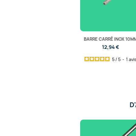
BARRE CARRÉ INOX 10M
12,94 €
5
/
5
-
1
avi
D