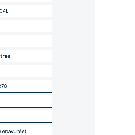
304L
ètres
m
278
m
n ébavurée)