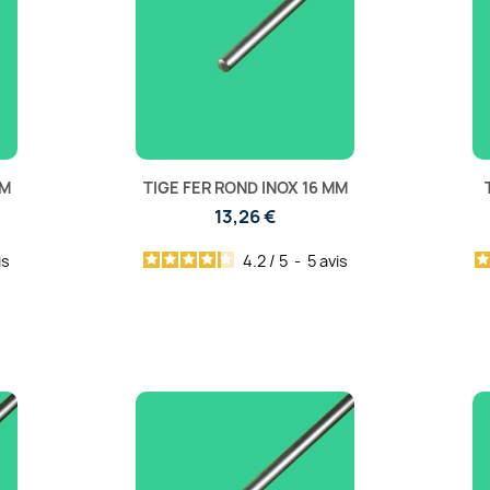
MM
TIGE FER ROND INOX 16 MM
13,26 €
is
4.2
/
5
-
5
avis