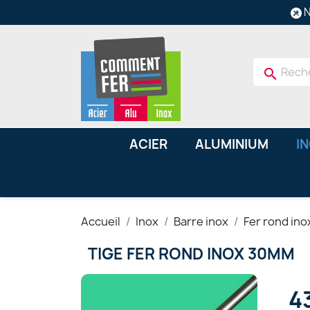
N
search
ACIER
ALUMINIUM
I
Accueil
Inox
Barre inox
Fer rond ino
TIGE FER ROND INOX 30MM
4