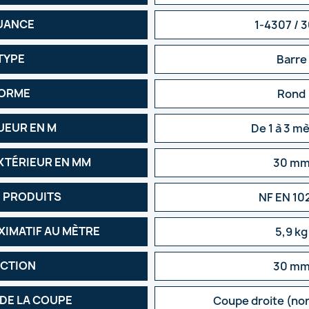
UANCE
1-4307 / 
TYPE
Barre
ORME
Rond
EUR EN M
De 1 à 3 m
XTÉRIEUR EN MM
30 m
 PRODUITS
NF EN 10
XIMATIF AU MÈTRE
5,9 kg
CTION
30 m
 DE LA COUPE
Coupe droite (no