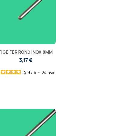
TIGE FER ROND INOX 8MM
3,17 €
4.9
/
5
-
24
avis