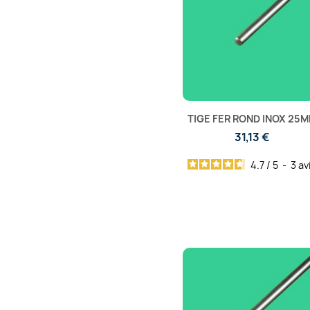
TIGE FER ROND INOX 25
31,13 €
4.7
/
5
-
3
av