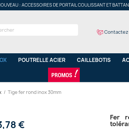
OUVEAU : ACCESSOIRES DE PORTAIL COULISSANT ET BATTA
Contactez
NOX
POUTRELLE ACIER
CAILLEBOTIS
AC
x
Tige fer rond inox 30mm
Fer r
3,78 €
tolér