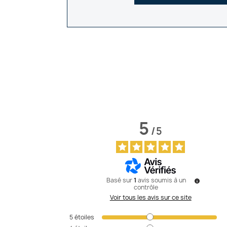
5
/
5
Basé sur
1
avis soumis à un
contrôle
Voir tous les avis sur ce site
5
étoiles