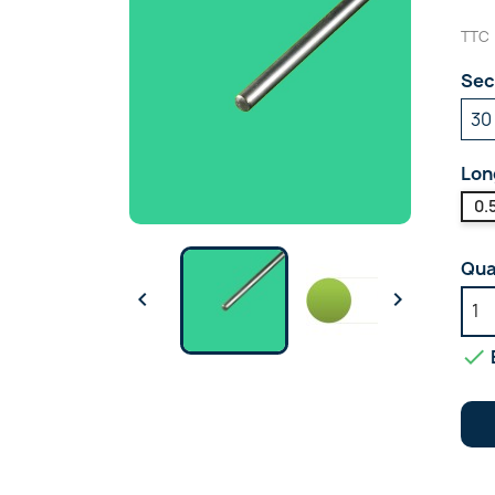
TTC
Sec
Lon
0.
Qua


