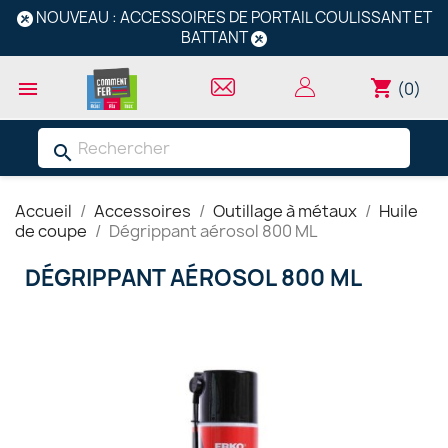
NOUVEAU : ACCESSOIRES DE PORTAIL COULISSANT ET
BATTANT
shopping_cart

(0)
search
Accueil
Accessoires
Outillage à métaux
Huile
de coupe
Dégrippant aérosol 800 ML
DÉGRIPPANT AÉROSOL 800 ML