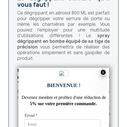
vous faut !
Ce dégrippant en aérosol 800 ML est parfait
pour dégripper votre serrure de porte ou
même les charnières par exemple. Vous
pouvez l'employer pour une multitude
d'utilisations différentes ! Le
spray
dégrippant en bombe équipé de sa tige de
précision
vous permettra de réaliser des
opérations simplement et sans gaspiller de
produit.
Comment appliquer du
dégrippant dans votre serrure
?
Pour
dégripper une serrure
il convient de
suivre 3 étapes :
Injecter du spray dégrippant à l'aide
de la tige de précision au centre de la
fente de la clé.
Insérer la clé à l'intérieur du