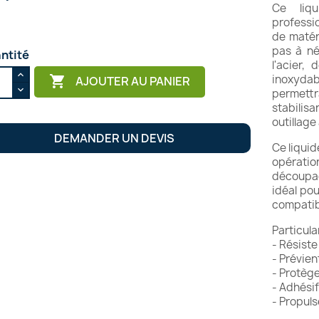
Ce liq
professi
de matér
pas à né
ntité
l'acier,
inoxyda

AJOUTER AU PANIER
permett
stabili
outillage
DEMANDER UN DEVIS
Ce liqui
opérati
découpag
idéal pou
compatib
Particular
- Résiste
- Prévie
- Protège
- Adhésif 
- Propul