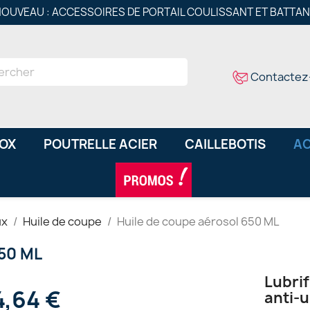
OUVEAU : ACCESSOIRES DE PORTAIL COULISSANT ET BATTA
Contactez
NOX
POUTRELLE ACIER
CAILLEBOTIS
AC
ux
Huile de coupe
Huile de coupe aérosol 650 ML
50 ML
Lubri
4,64 €
anti-