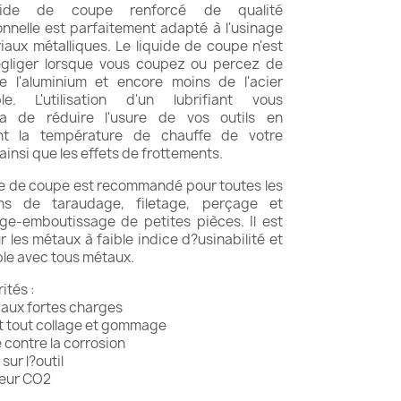
uide de coupe renforcé de qualité
onnelle est parfaitement adapté à l'usinage
iaux métalliques. Le liquide de coupe n'est
gliger lorsque vous coupez ou percez de
 de l'aluminium et encore moins de l'acier
ble. L'utilisation d'un lubrifiant vous
ra de réduire l'usure de vos outils en
sant la température de chauffe de votre
 ainsi que les effets de frottements.
de de coupe est recommandé pour toutes les
ons de taraudage, filetage, perçage et
e-emboutissage de petites pièces. Il est
r les métaux à faible indice d?usinabilité et
le avec tous métaux.
ités :
 aux fortes charges
nt tout collage et gommage
 contre la corrosion
sur l?outil
seur CO2