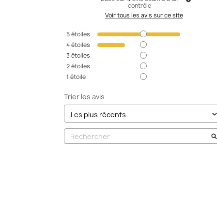
contrôle
Voir tous les avis sur ce site
5
étoiles
4
étoiles
3
étoiles
2
étoiles
1
étoile
Trier les avis