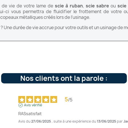
 de vie de votre lame de
scie à ruban
,
scie sabre
ou
scie
i-ci vous permettra de fluidifier le frottement de votre o
 copeaux métalliques créés lors de l'usinage.
 ? Une durée de vie accrue pour votre outils et un usinage de mei
Nos clients ont la parole :
5
/
5
Avis vérifié
RASsatisfait
Avis du
27/06/2025
, suite à une expérience du
13/06/2025
par
Ja