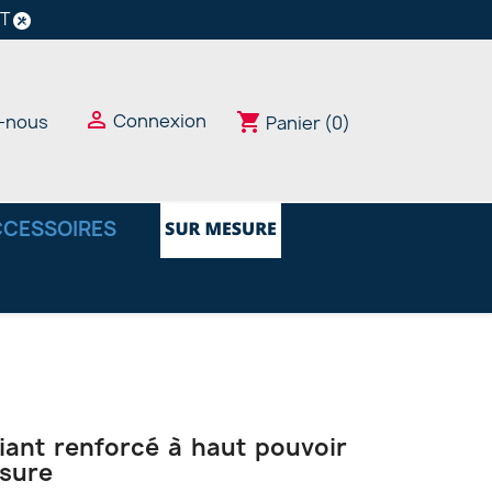
NT

Connexion
shopping_cart
-nous
Panier
(0)
CESSOIRES
fiant renforcé à haut pouvoir
usure