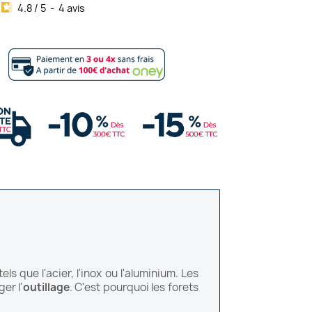
4.8
/
5
-
4
avis
?
s que l'acier, l'inox ou l'aluminium. Les
er l'
outillage
. C'est pourquoi les forets