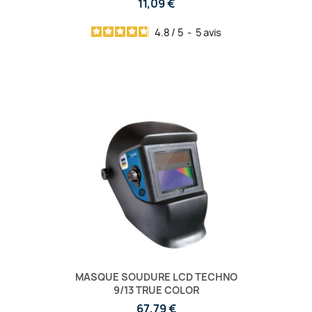
11,09 €
4.8
/
5
-
5
avis
MASQUE SOUDURE LCD TECHNO
9/13 TRUE COLOR
67,79 €