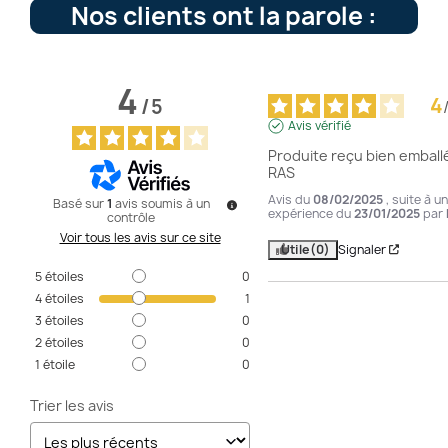
Nos clients ont la parole :
4
4
/
5
Avis vérifié
Produite reçu bien emballé
RAS
Avis du
08/02/2025
, suite à u
Basé sur
1
avis soumis à un
expérience du
23/01/2025
par
contrôle
Voir tous les avis sur ce site
Utile
(0)
Signaler
5
étoiles
0
4
étoiles
1
3
étoiles
0
2
étoiles
0
1
étoile
0
Trier les avis