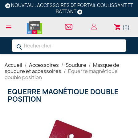
NOUVEAU : ACCESSOIRES DE PORTAIL COULISSANT ET
BATTANT
shopping_cart

(0)
search
Accueil
Accessoires
Soudure
Masque de
soudure et accessoires
Equerre magnétique
double position
EQUERRE MAGNÉTIQUE DOUBLE
POSITION