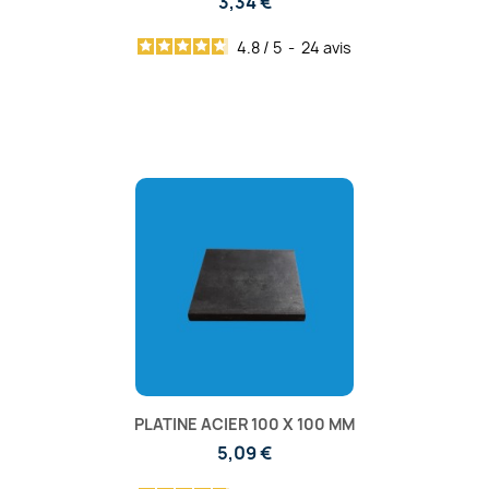
3,34 €
4.8
/
5
-
24
avis
PLATINE ACIER 100 X 100 MM
5,09 €