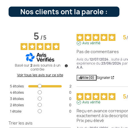
Nos clients ont la parole :
5
5
/
5
/
Avis vérifié
Pas de commentaires
Avis du
12/07/2024
, suite à un
expérience du
23/06/2024
par
Basé sur
2
avis soumis à un
A.A.
contrôle
Voir tous les avis sur ce site
Utile
(0)
Signaler
5
étoiles
2
4
étoiles
0
5
/
3
étoiles
0
Avis vérifié
2
étoiles
0
Reçu en avance correspon
1
étoile
0
exactement à la descriptio
Prix peu élevé
Trier les avis