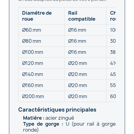
Diamètre de
Rail
Charge ma
roue
compatible
roue
Ø60 mm
Ø16 mm
100 kg
Ø80 mm
Ø16 mm
300 kg
Ø100 mm
Ø16 mm
380 kg
Ø120 mm
Ø20 mm
410 kg
Ø140 mm
Ø20 mm
450 kg
Ø160 mm
Ø20 mm
550 kg
Ø200 mm
Ø20 mm
600 kg
Caractéristiques principales
Matière :
acier zingué
Type de gorge :
U (pour rail à gorge
ronde)