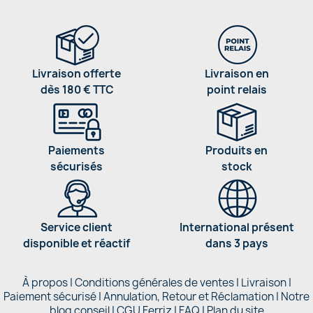
Livraison offerte
Livraison en
dès 180 € TTC
point relais
Paiements
Produits en
sécurisés
stock
Service client
International présent
disponible et réactif
dans 3 pays
À propos
|
Conditions générales de ventes
|
Livraison
|
Paiement sécurisé
|
Annulation, Retour et Réclamation
|
Notre
blog conseil
|
CGU Ferriz
|
FAQ
|
Plan du site