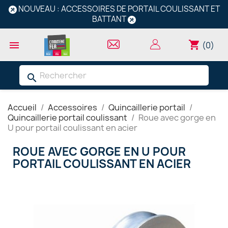
NOUVEAU : ACCESSOIRES DE PORTAIL COULISSANT ET
BATTANT
shopping_cart

(0)
search
Accueil
Accessoires
Quincaillerie portail
Quincaillerie portail coulissant
Roue avec gorge en
U pour portail coulissant en acier
ROUE AVEC GORGE EN U POUR
PORTAIL COULISSANT EN ACIER