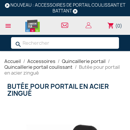
NOUVEAU : ACCESSOIRES DE PORTAIL COULISSANT ET
BATTANT
shopping_cart

(0)
search
Accueil
Accessoires
Quincaillerie portail
Quincaillerie portail coulissant
Butée pour portail
en acier zingué
BUTÉE POUR PORTAIL EN ACIER
ZINGUÉ