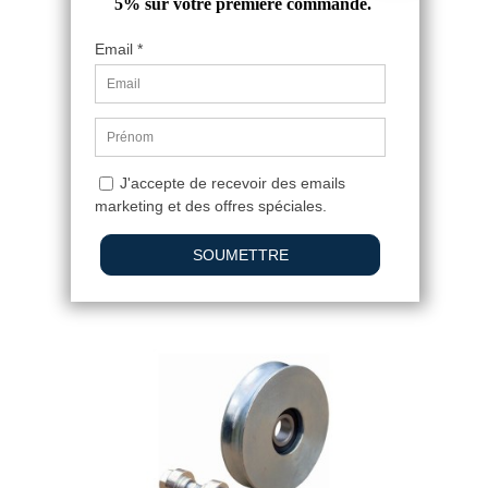
POIGNÉE TORSADÉE EN FONTE
D'ALUMINIUM
15,20 €