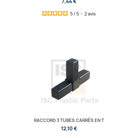
7,44 €
5
/
5
-
2
avis
RACCORD 3 TUBES CARRÉS EN T
12,10 €