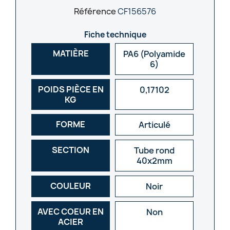
Référence
CF156576
Fiche technique
MATIÈRE
PA6 (Polyamide
6)
POIDS PIÈCE EN
0,17102
KG
FORME
Articulé
SECTION
Tube rond
40x2mm
COULEUR
Noir
AVEC COEUR EN
Non
ACIER