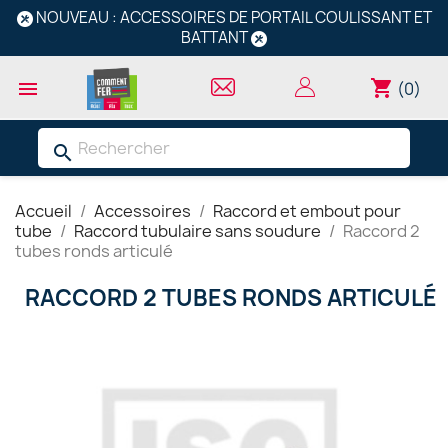
NOUVEAU : ACCESSOIRES DE PORTAIL COULISSANT ET
BATTANT
shopping_cart

(0)
search
Accueil
Accessoires
Raccord et embout pour
tube
Raccord tubulaire sans soudure
Raccord 2
tubes ronds articulé
RACCORD 2 TUBES RONDS ARTICULÉ