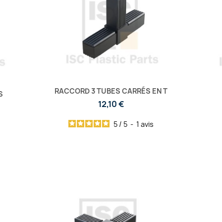
RACCORD 3 TUBES CARRÉS EN T
S
12,10 €
5
/
5
-
1
avis