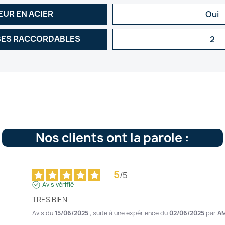
EUR EN ACIER
Oui
BES RACCORDABLES
2
Nos clients ont la parole :
5
/
5
Avis vérifié
TRES BIEN
Avis du
15/06/2025
, suite à une expérience du
02/06/2025
par
AM