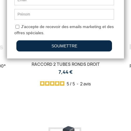
RACCORD 2 TUBES RONDS DROIT
90°
7,44 €
5
/
5
-
2
avis