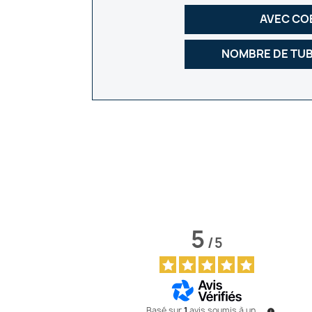
AVEC CO
NOMBRE DE TU
5
/
5
Basé sur
1
avis soumis à un