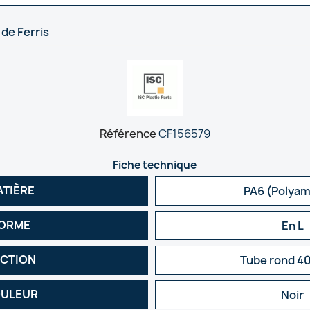
 de Ferris
Référence
CF156579
Fiche technique
ATIÈRE
PA6 (Polyam
ORME
En L
CTION
Tube rond 
ULEUR
Noir