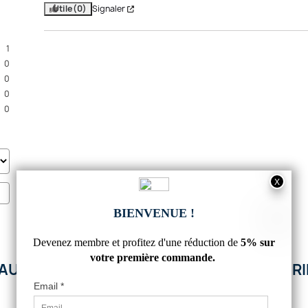
Utile
(0)
Signaler
1
0
0
0
0
'AUTRES PRODUITS DANS CETTE CATÉGORIE