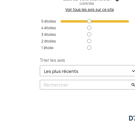
contrôle
Voir tous les avis sur ce site
5
étoiles
4
étoiles
3
étoiles
2
étoiles
1
étoile
Trier les avis
D