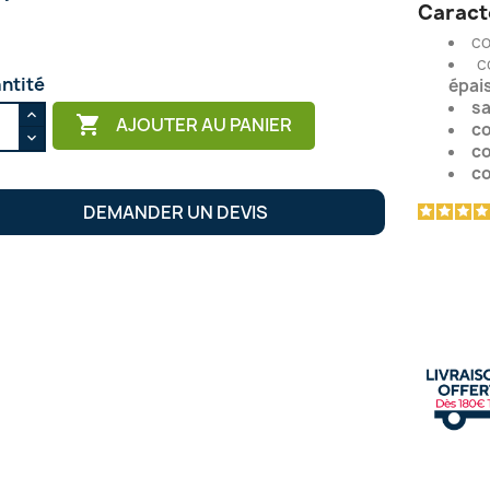
Caract
co
c
ntité
épai
sa

AJOUTER AU PANIER
co
co
cœ
DEMANDER UN DEVIS