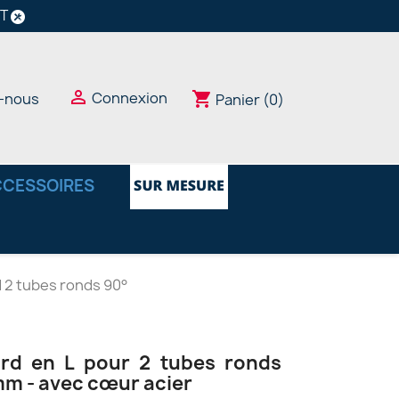
NT

Connexion
shopping_cart
-nous
Panier
(0)
CESSOIRES
 2 tubes ronds 90°
rd en L pour 2 tubes ronds
m - avec cœur acier