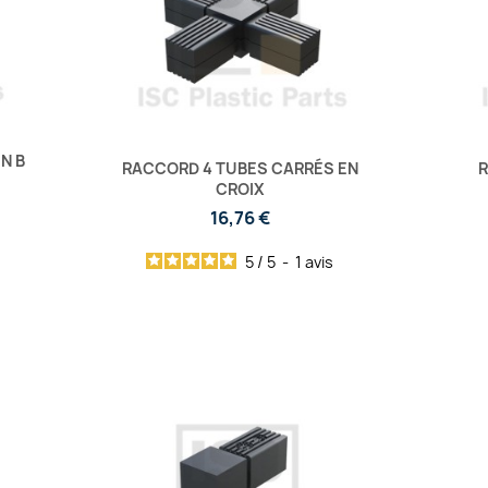
N B
RACCORD 4 TUBES CARRÉS EN
R
CROIX
16,76 €
5
/
5
-
1
avis