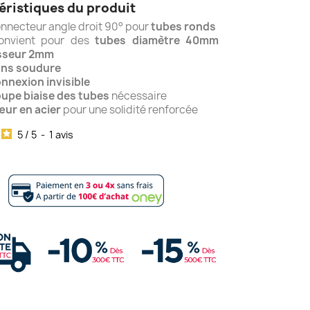
éristiques du produit
nnecteur angle droit 90° pour
tubes ronds
onvient pour des
tubes diamètre 40mm
sseur 2mm
ns soudure
nnexion invisible
upe biaise des tubes
nécessaire
ur en acier
pour une solidité renforcée
5
/
5
-
1
avis