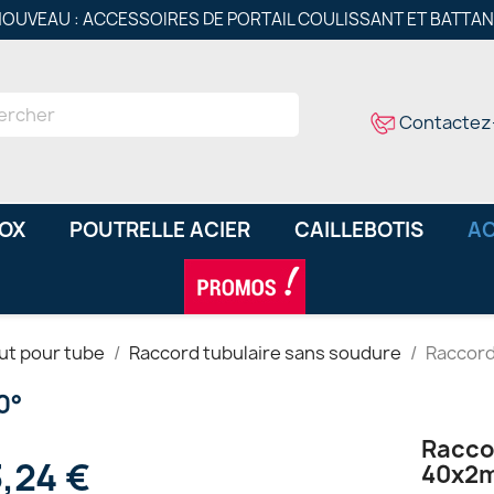
OUVEAU : ACCESSOIRES DE PORTAIL COULISSANT ET BATTA
Contactez
NOX
POUTRELLE ACIER
CAILLEBOTIS
AC
ut pour tube
Raccord tubulaire sans soudure
Raccord
0°
Racco
3,24 €
40x2m