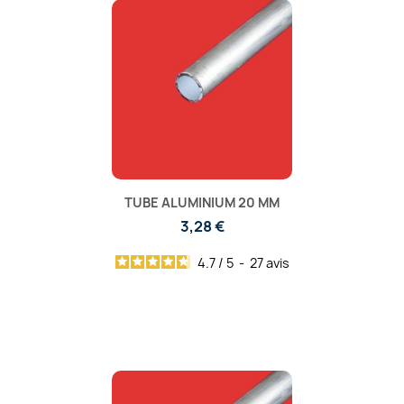
TUBE ALUMINIUM 20 MM
3,28 €
4.7
/
5
-
27
avis