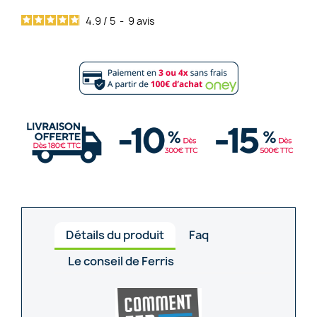
4.9
/
5
-
9
avis
Détails du produit
Faq
Le conseil de Ferris