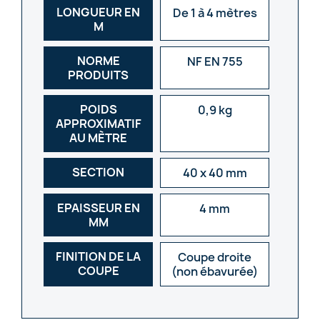
LONGUEUR EN
De 1 à 4 mètres
M
NORME
NF EN 755
PRODUITS
POIDS
0,9 kg
APPROXIMATIF
AU MÈTRE
SECTION
40 x 40 mm
EPAISSEUR EN
4 mm
MM
FINITION DE LA
Coupe droite
COUPE
(non ébavurée)