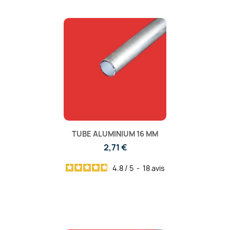
TUBE ALUMINIUM 16 MM
2,71 €
4.8
/
5
-
18
avis