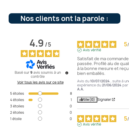
Nos clients ont la parole :
4.9
5
/
5
/
Avis vérifié
Satisfait de ma commande 
passée. Profilé alu de quali
à la bonne mesure et reçu 
Basé sur
9
avis soumis à un
bien emballés.
contrôle
Avis du
10/07/2024
, suite à un
Voir tous les avis sur ce site
expérience du
21/06/2024
par
A.A.
5
étoiles
8
Utile
(0)
Signaler
4
étoiles
1
3
étoiles
0
2
étoiles
0
5
/
1
étoile
0
Avis vérifié