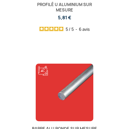
PROFILÉ U ALUMINIUM SUR
MESURE
5,81 €
5
/
5
-
6
avis
BARRE ALU RONDE SUR MESURE