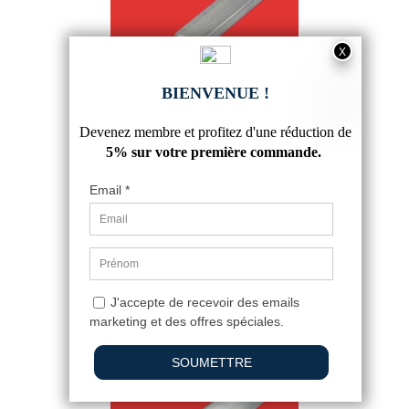
BARRE ALUMINIUM PLATE SUR
MESURE
4,07 €
4.7
/
5
-
10
avis