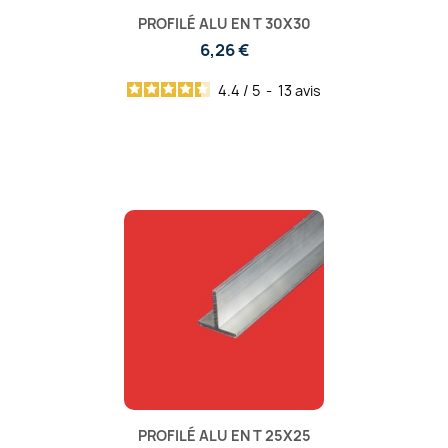
PROFILÉ ALU EN T 30X30
6,26 €
4.4
/
5
-
13
avis
PROFILÉ ALU EN T 25X25