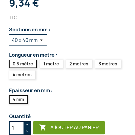
9,34 €
TTC
Sections en mm :
Longueur en metre :
0.5 mètre
1 metre
2 metres
3 metres
4 metres
Epaisseur en mm :
4 mm
Quantité

AJOUTER AU PANIER