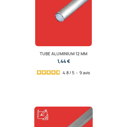
TUBE ALUMINIUM 12 MM
1,44 €
4.8
/
5
-
9
avis