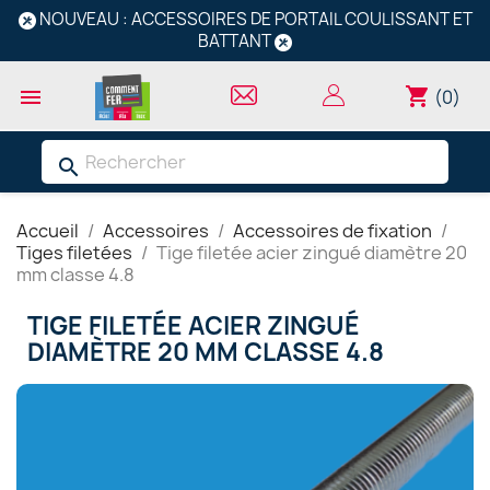
NOUVEAU : ACCESSOIRES DE PORTAIL COULISSANT ET
BATTANT
shopping_cart

(0)
search
Accueil
Accessoires
Accessoires de fixation
Tiges filetées
Tige filetée acier zingué diamètre 20
mm classe 4.8
TIGE FILETÉE ACIER ZINGUÉ
DIAMÈTRE 20 MM CLASSE 4.8