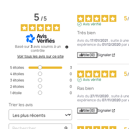
5
5
/
5
/
Avis vérifié
Très bien
Avis du
17/01/2021
, suite à une
expérience du
01/12/2020
par
Basé sur
3
avis soumis à un
contrôle
Utile
(0)
Signaler
Voir tous les avis sur ce site
5
étoiles
3
5
/
4
étoiles
0
Avis vérifié
3
étoiles
0
2
étoiles
0
Ras bien
1
étoile
0
Avis du
27/11/2020
, suite à un
expérience du
07/11/2020
par
Trier les avis
Utile
(0)
Signaler