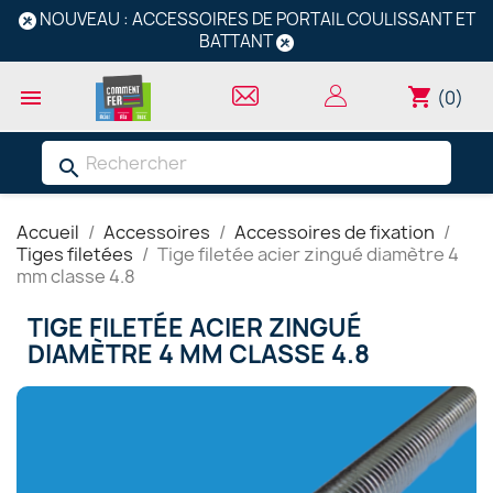
NOUVEAU : ACCESSOIRES DE PORTAIL COULISSANT ET
BATTANT
shopping_cart

(0)
search
Accueil
Accessoires
Accessoires de fixation
Tiges filetées
Tige filetée acier zingué diamètre 4
mm classe 4.8
TIGE FILETÉE ACIER ZINGUÉ
DIAMÈTRE 4 MM CLASSE 4.8