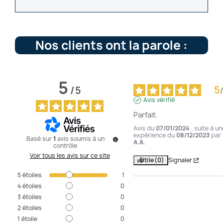
Nos clients ont la parole :
5
5
/
5
/
Avis vérifié
Parfait.
Avis du
07/01/2024
, suite à un
expérience du
08/12/2023
par
Basé sur
1
avis soumis à un
A.A.
contrôle
Voir tous les avis sur ce site
Utile
(0)
Signaler
5
étoiles
1
4
étoiles
0
3
étoiles
0
2
étoiles
0
1
étoile
0