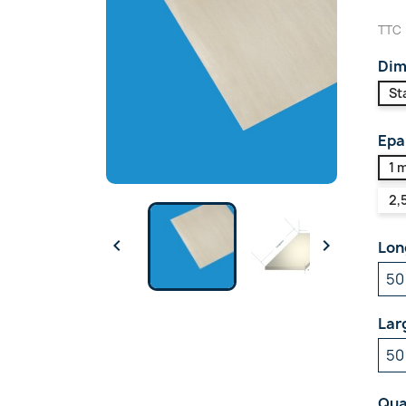
TTC
Dime
St
Epa
1 
2,


Lon
Lar
Qua