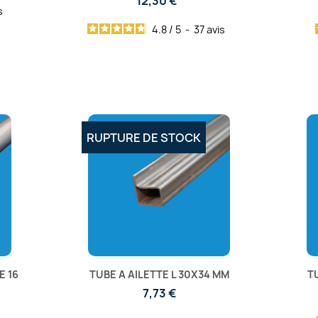
12,30 €
s
4.8
/
5
-
37
avis
RUPTURE DE STOCK
E 16
TUBE A AILETTE L 30X34 MM
T
7,73 €