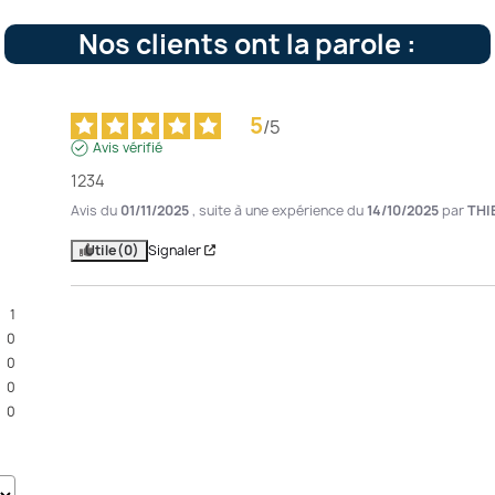
Nos clients ont la parole :
5
/
5
Avis vérifié
1234
Avis du
01/11/2025
, suite à une expérience du
14/10/2025
par
THI
Utile
(0)
Signaler
1
0
0
0
0