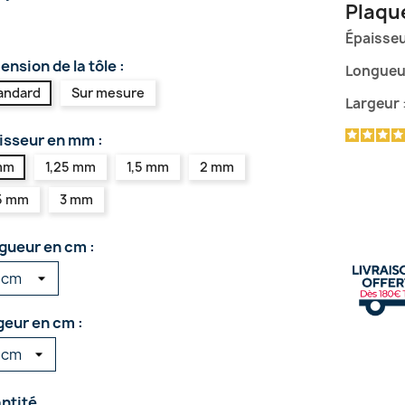
Plaqu
Épaisse
nsion de la tôle :
Longueu
andard
Sur mesure
Largeur
isseur en mm :
mm
1,25 mm
1,5 mm
2 mm
5 mm
3 mm
gueur en cm :
geur en cm :
ntité