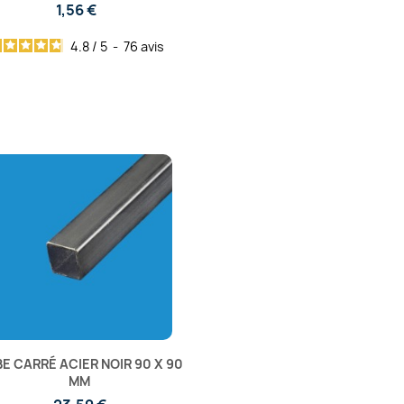
1,56 €
4.8
/
5
-
76
avis
E CARRÉ ACIER NOIR 90 X 90
MM