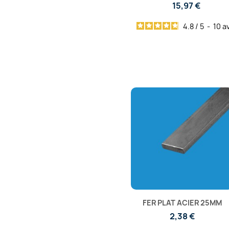
15,97 €
4.8
/
5
-
10
av
FER PLAT ACIER 25MM
2,38 €