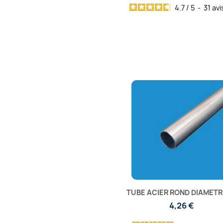
4.7
/
5
-
31
avi
TUBE ACIER ROND DIAMETR
4,26 €