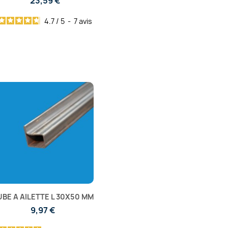
23,59 €
4.7
/
5
-
7
avis
UBE A AILETTE L 30X50 MM
9,97 €