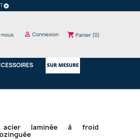
NT

Connexion
shopping_cart
-nous
Panier
(0)
CESSOIRES
 acier laminée à froid
rozinguée