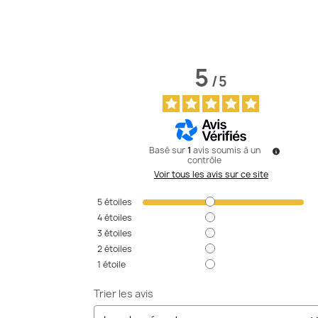
5
/
5
Basé sur
1
avis soumis à un
contrôle
Voir tous les avis sur ce site
5
étoiles
4
étoiles
3
étoiles
2
étoiles
1
étoile
Trier les avis