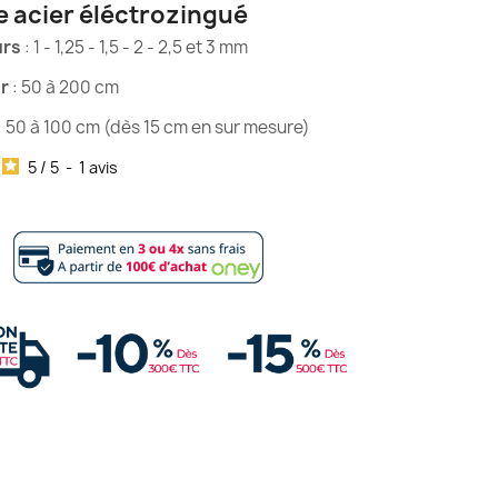
e acier éléctrozingué
urs
: 1 - 1,25 - 1,5 - 2 - 2,5 et 3 mm
r
: 50 à 200 cm
: 50 à 100 cm (dès 15 cm en sur mesure)
5
/
5
-
1
avis