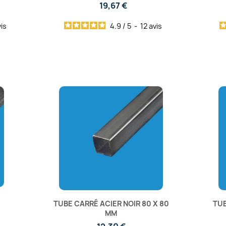
19,67 €
is
4.9
/
5
-
12
avis
TUBE CARRÉ ACIER NOIR 80 X 80
TUB
MM