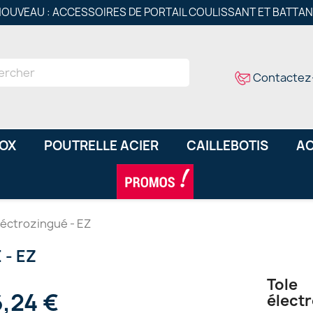
OUVEAU : ACCESSOIRES DE PORTAIL COULISSANT ET BATTA
Contactez
NOX
POUTRELLE ACIER
CAILLEBOTIS
AC
léctrozingué - EZ
 - EZ
Tole
6,24 €
élect