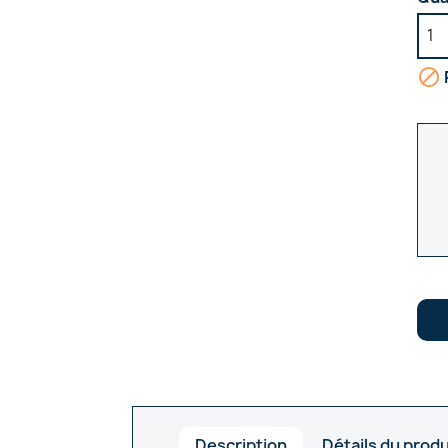

Description
Détails du produ