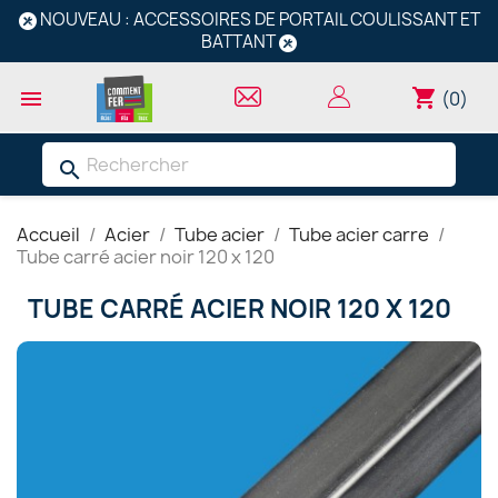
NOUVEAU : ACCESSOIRES DE PORTAIL COULISSANT ET
BATTANT
shopping_cart

(0)
search
Accueil
Acier
Tube acier
Tube acier carre
Tube carré acier noir 120 x 120
TUBE CARRÉ ACIER NOIR 120 X 120