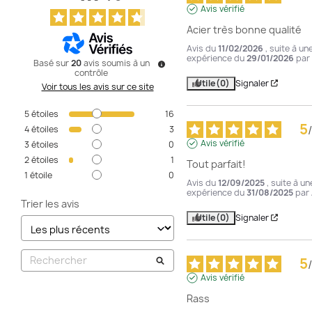
Avis vérifié
Acier très bonne qualité
Avis du
11/02/2026
, suite à un
expérience du
29/01/2026
par
Basé sur
20
avis soumis à un
contrôle
Utile
(0)
Signaler
Voir tous les avis sur ce site
5
étoiles
16
5
/
4
étoiles
3
Avis vérifié
3
étoiles
0
2
étoiles
1
Tout parfait!
1
étoile
0
Avis du
12/09/2025
, suite à un
expérience du
31/08/2025
par
Trier les avis
Utile
(0)
Signaler
5
/
Avis vérifié
Rass