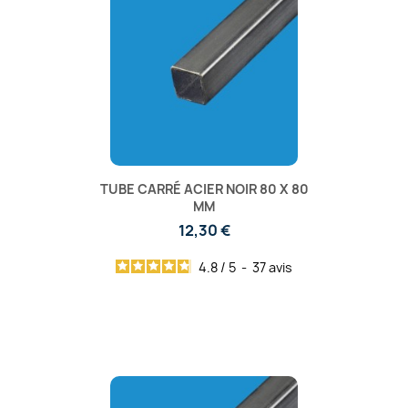
TUBE CARRÉ ACIER NOIR 80 X 80
MM
12,30 €
4.8
/
5
-
37
avis