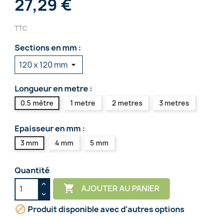
27,29 €
TTC
Sections en mm :
Longueur en metre :
0.5 mètre
1 metre
2 metres
3 metres
Epaisseur en mm :
3 mm
4 mm
5 mm
Quantité

AJOUTER AU PANIER

Produit disponible avec d'autres options