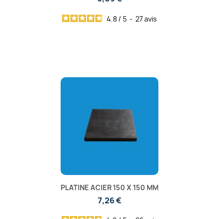
4.8
/
5
-
27
avis
PLATINE ACIER 150 X 150 MM
7,26 €