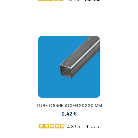
TUBE CARRÉ ACIER 20X20 MM
2,42 €
4.8
/
5
-
91
avis