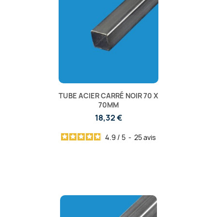
TUBE ACIER CARRÉ NOIR 70 X
70MM
18,32 €
4.9
/
5
-
25
avis