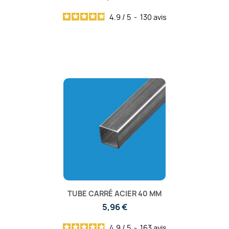
4.9
/
5
-
130
avis
TUBE CARRÉ ACIER 40 MM
5,96 €
4.9
/
5
-
163
avis