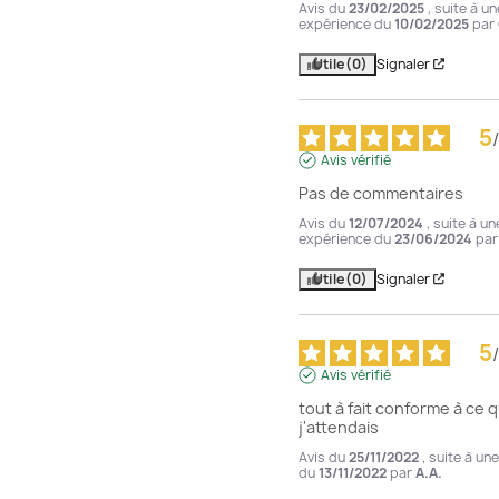
Avis du
23/02/2025
, suite à un
expérience du
10/02/2025
par
Utile
(0)
Signaler
5
/
Avis vérifié
Pas de commentaires
Avis du
12/07/2024
, suite à un
expérience du
23/06/2024
pa
Utile
(0)
Signaler
5
/
Avis vérifié
tout à fait conforme à ce q
j'attendais
Avis du
25/11/2022
, suite à un
du
13/11/2022
par
A.A.