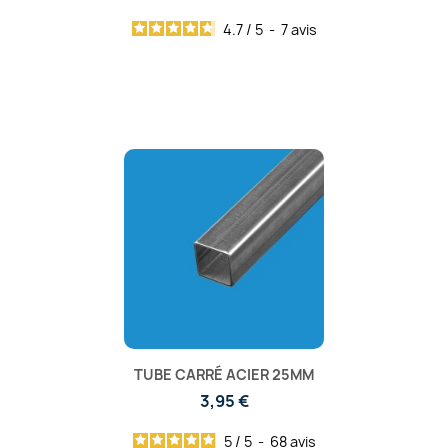
4.7
/
5
-
7
avis
TUBE CARRÉ ACIER 25MM
3,95 €
5
/
5
-
68
avis