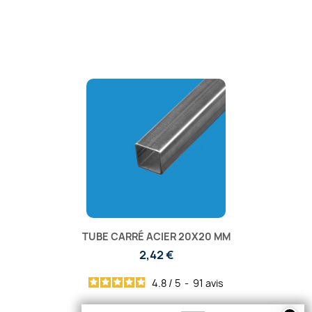
TUBE CARRÉ ACIER 20X20 MM
2,42 €
4.8
/
5
-
91
avis