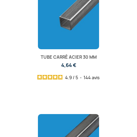
TUBE CARRÉ ACIER 30 MM
4,64 €
4.9
/
5
-
144
avis