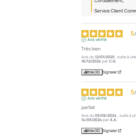
Cordialement,

Service Client Com
5
/
Avis vérifié
Trés bien
Avis du
12/01/2025
, suite à u
16/12/2024
par
C.G.
Utile
(0)
Signaler
5
/
Avis vérifié
parfait
Avis du
05/06/2024
, suite à 
14/05/2024
par
A.A.
Utile
(0)
Signaler