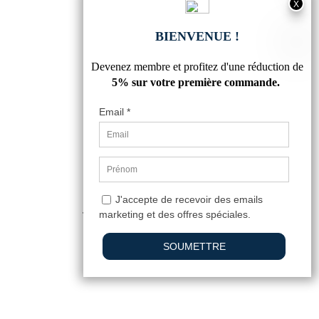
TUBE CARRÉ ACIER 50 X 50MM
7,55 €
4.9
/
5
-
130
avis