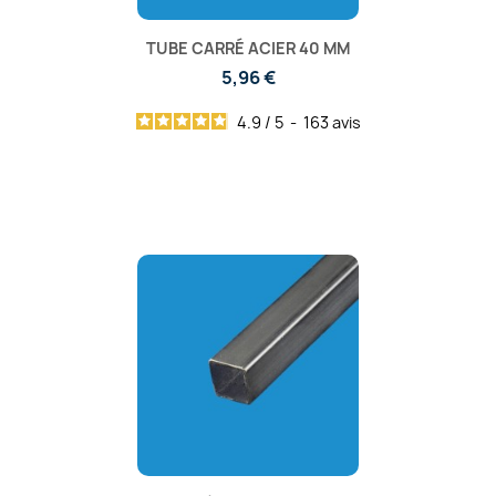
TUBE CARRÉ ACIER 40 MM
5,96 €
4.9
/
5
-
163
avis