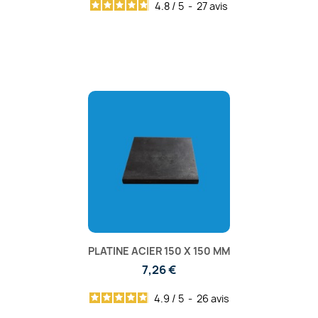
4.8
/
5
-
27
avis
PLATINE ACIER 150 X 150 MM
7,26 €
4.9
/
5
-
26
avis