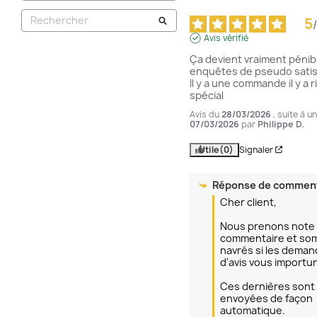
5
/
Avis vérifié
Ça devient vraiment pénibl
enquêtes de pseudo satisf
Il y a une commande il y a r
spécial
Avis du
28/03/2026
, suite à 
07/03/2026
par
Philippe D.
Utile
(0)
Signaler
Réponse de
comment
Cher client,

Nous prenons note 
commentaire et so
navrés si les deman
d'avis vous importun
Ces dernières sont 
envoyées de façon 
automatique.
