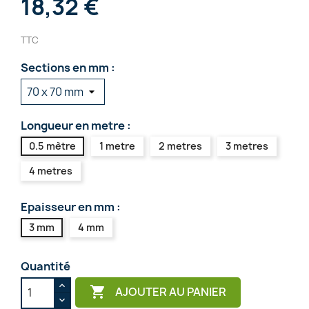
18,32 €
TTC
Sections en mm :
Longueur en metre :
0.5 mètre
1 metre
2 metres
3 metres
4 metres
Epaisseur en mm :
3 mm
4 mm
Quantité

AJOUTER AU PANIER