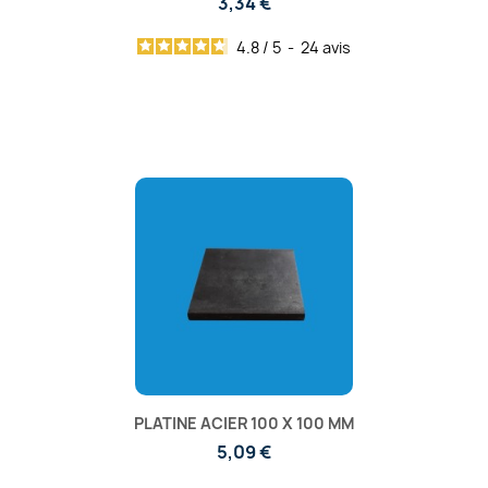
3,34 €
4.8
/
5
-
24
avis
PLATINE ACIER 100 X 100 MM
5,09 €