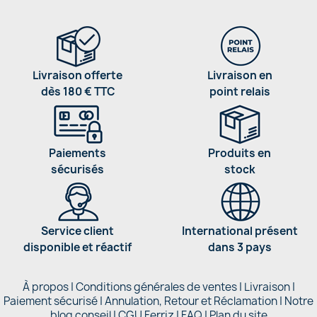
Livraison offerte
Livraison en
dès 180 € TTC
point relais
Paiements
Produits en
sécurisés
stock
Service client
International présent
disponible et réactif
dans 3 pays
À propos
|
Conditions générales de ventes
|
Livraison
|
Paiement sécurisé
|
Annulation, Retour et Réclamation
|
Notre
blog conseil
|
CGU Ferriz
|
FAQ
|
Plan du site