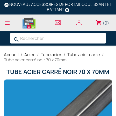
NOUVEAU : ACCESSOIRES DE PORTAIL COULISSANT ET
BATTANT
shopping_cart

(0)
search
Accueil
Acier
Tube acier
Tube acier carre
Tube acier carré noir 70 x 70mm
TUBE ACIER CARRÉ NOIR 70 X 70MM