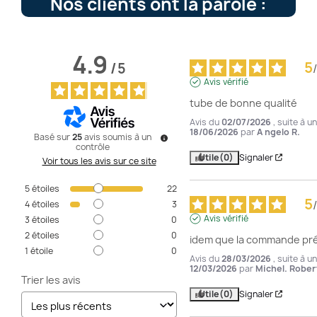
Nos clients ont la parole :
4.9
5
/
5
/
Avis vérifié
tube de bonne qualité
Avis du
02/07/2026
, suite à 
18/06/2026
par
A ngelo R.
Basé sur
25
avis soumis à un
contrôle
Utile
(0)
Signaler
Voir tous les avis sur ce site
5
étoiles
22
5
/
4
étoiles
3
Avis vérifié
3
étoiles
0
2
étoiles
0
idem que la commande pr
1
étoile
0
Avis du
28/03/2026
, suite à 
12/03/2026
par
Michel. Robert
Trier les avis
Utile
(0)
Signaler