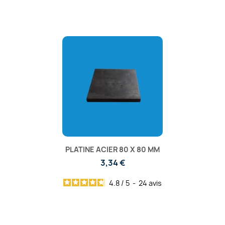
PLATINE ACIER 80 X 80 MM
3,34 €
4.8
/
5
-
24
avis