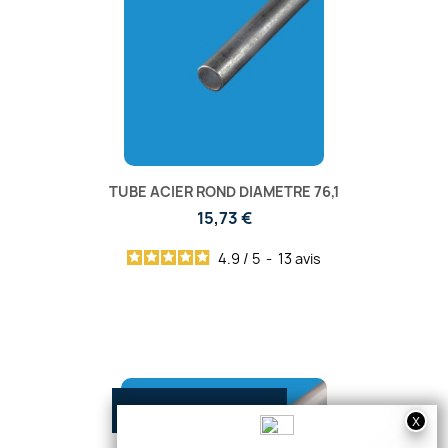
TUBE ACIER ROND DIAMETRE 76,1
15,73 €
4.9
/
5
-
13
avis
RUPTURE DE STOCK