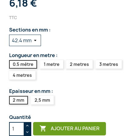
6,18 €
TTC
Sections en mm :
Longueur en metre :
0.5 mètre
1 metre
2 metres
3 metres
4 metres
Epaisseur en mm :
2 mm
2,5 mm
Quantité

AJOUTER AU PANIER