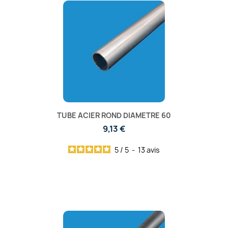
TUBE ACIER ROND DIAMETRE 60
9,13 €
5
/
5
-
13
avis