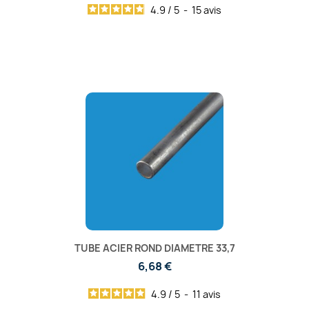
4.9
/
5
-
15
avis
TUBE ACIER ROND DIAMETRE 33,7
6,68 €
4.9
/
5
-
11
avis