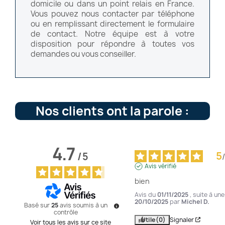
domicile ou dans un point relais en France.
Vous pouvez nous contacter par téléphone
ou en remplissant directement le formulaire
de contact. Notre équipe est à votre
disposition pour répondre à toutes vos
demandes ou vous conseiller.
Nos clients ont la parole :
4.7
5
/
5
/
Avis vérifié
bien
Avis du
01/11/2025
, suite à un
20/10/2025
par
Michel D.
Basé sur
25
avis soumis à un
contrôle
Utile
(0)
Signaler
Voir tous les avis sur ce site