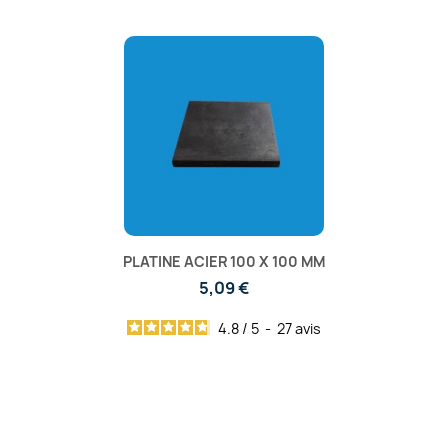
PLATINE ACIER 100 X 100 MM
5,09 €
4.8
/
5
-
27
avis