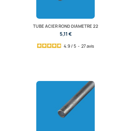
TUBE ACIER ROND DIAMETRE 22
5,11 €
4.9
/
5
-
27
avis