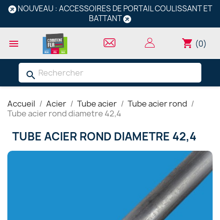
NOUVEAU : ACCESSOIRES DE PORTAIL COULISSANT ET
BATTANT
shopping_cart

(0)
search
Accueil
Acier
Tube acier
Tube acier rond
Tube acier rond diametre 42,4
TUBE ACIER ROND DIAMETRE 42,4