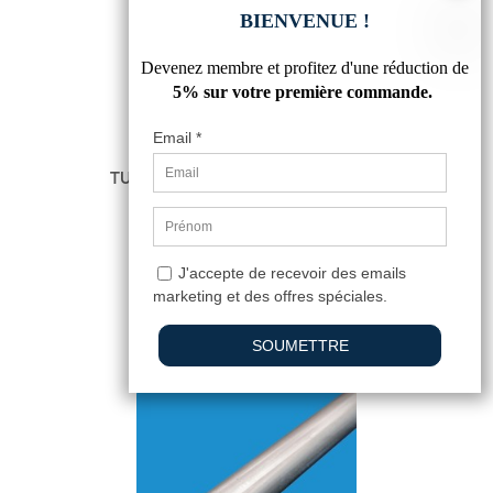
TUBE ACIER ROND DIAMETRE 38 MM
7,94 €
4.8
/
5
-
45
avis