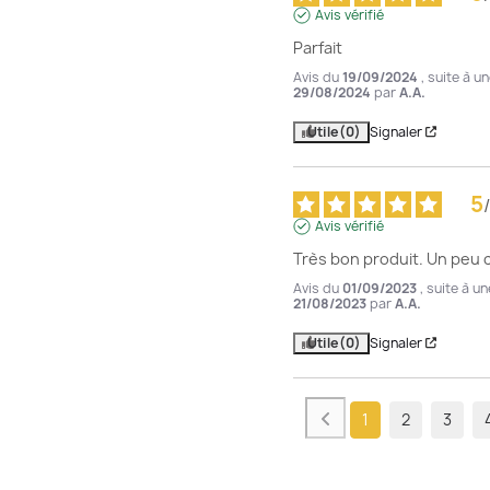
Avis vérifié
Parfait
Avis du
19/09/2024
, suite à u
29/08/2024
par
A.A.
Utile
(0)
Signaler
5
/
Avis vérifié
Très bon produit. Un peu 
Avis du
01/09/2023
, suite à u
21/08/2023
par
A.A.
Utile
(0)
Signaler
1
2
3