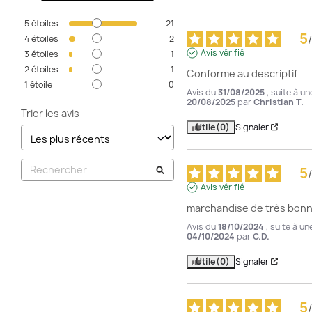
5
étoiles
21
5
/
4
étoiles
2
Avis vérifié
3
étoiles
1
2
étoiles
1
Conforme au descriptif
1
étoile
0
Avis du
31/08/2025
, suite à u
20/08/2025
par
Christian T.
Trier les avis
Utile
(0)
Signaler
5
/
Avis vérifié
marchandise de très bonne
Avis du
18/10/2024
, suite à u
04/10/2024
par
C.D.
Utile
(0)
Signaler
5
/