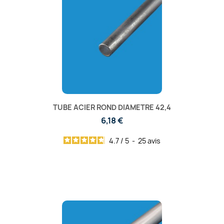
TUBE ACIER ROND DIAMETRE 42,4
6,18 €
4.7
/
5
-
25
avis