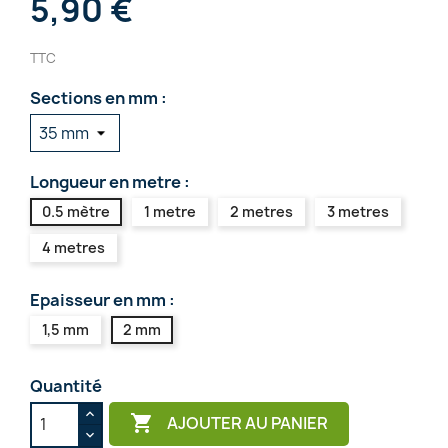
5,90 €
TTC
Sections en mm :
Longueur en metre :
0.5 mètre
1 metre
2 metres
3 metres
4 metres
Epaisseur en mm :
1,5 mm
2 mm
Quantité

AJOUTER AU PANIER