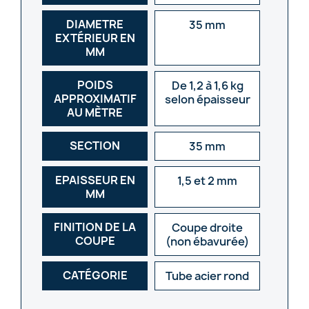
DIAMETRE
35 mm
EXTÉRIEUR EN
MM
POIDS
De 1,2 à 1,6 kg
APPROXIMATIF
selon épaisseur
AU MÈTRE
SECTION
35 mm
EPAISSEUR EN
1,5 et 2 mm
MM
FINITION DE LA
Coupe droite
COUPE
(non ébavurée)
CATÉGORIE
Tube acier rond