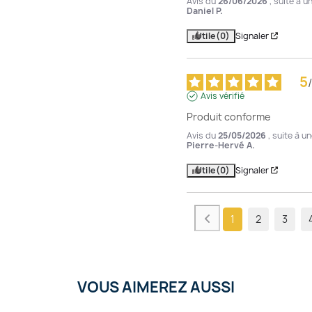
Avis du
26/06/2026
, suite à 
Daniel P.
Utile
(0)
Signaler
5
/
Avis vérifié
Produit conforme
Avis du
25/05/2026
, suite à 
Pierre-Hervé A.
Utile
(0)
Signaler
1
2
3
VOUS AIMEREZ AUSSI