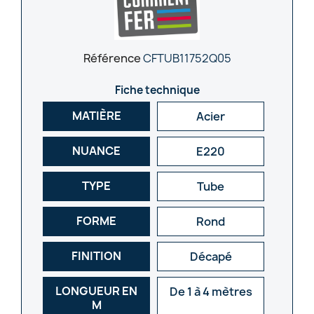
Référence
CFTUB11752Q05
Fiche technique
MATIÈRE
Acier
NUANCE
E220
TYPE
Tube
FORME
Rond
FINITION
Décapé
LONGUEUR EN
De 1 à 4 mètres
M