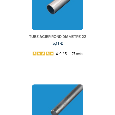
TUBE ACIER ROND DIAMETRE 22
5,11 €
4.9
/
5
-
27
avis