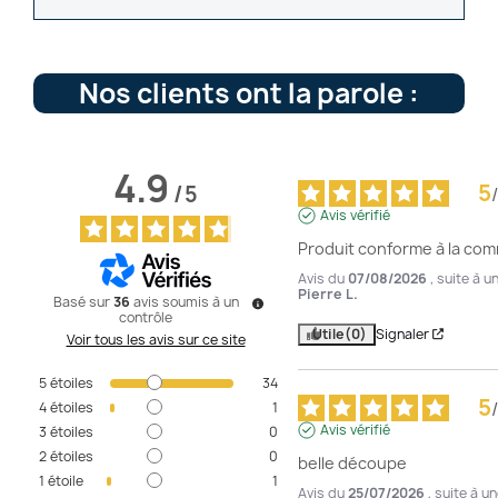
Nos clients ont la parole :
4.9
5
/
5
/
Avis vérifié
Produit conforme à la com
Avis du
07/08/2026
, suite à 
Pierre L.
Basé sur
36
avis soumis à un
contrôle
Utile
(0)
Signaler
Voir tous les avis sur ce site
5
étoiles
34
5
/
4
étoiles
1
Avis vérifié
3
étoiles
0
2
étoiles
0
belle découpe
1
étoile
1
Avis du
25/07/2026
, suite à 