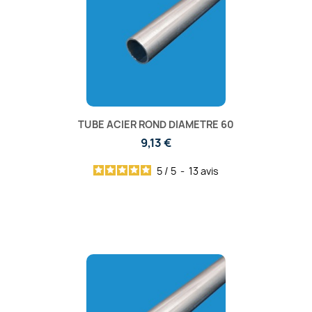
TUBE ACIER ROND DIAMETRE 60
9,13 €
5
/
5
-
13
avis