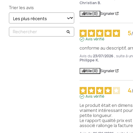
Christian B.
Trier les avis
Utile
(0)
Signaler
5
/
Avis vérifié
conforme au descriptif, ar
Avis du
23/07/2026
, suite à 
Philippe K.
Utile
(0)
Signaler
4
Avis vérifié
Le produit était en dimensi
vraiment intéressant pour 
petite longueur.

Le rapport qualité prix est 
associé rallonge la facture