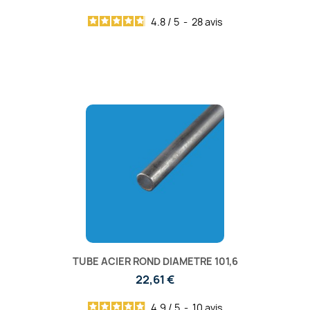
4.8
/
5
-
28
avis
TUBE ACIER ROND DIAMETRE 101,6
22,61 €
4.9
/
5
-
10
avis