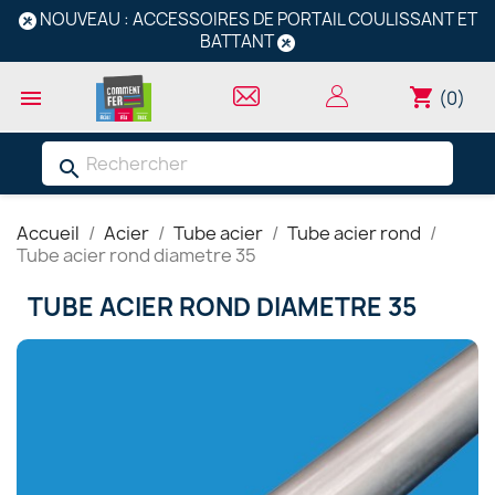
NOUVEAU : ACCESSOIRES DE PORTAIL COULISSANT ET
BATTANT
shopping_cart

(0)
search
Accueil
Acier
Tube acier
Tube acier rond
Tube acier rond diametre 35
TUBE ACIER ROND DIAMETRE 35