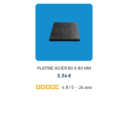
PLATINE ACIER 80 X 80 MM
3,34 €
4.8
/
5
-
24
avis