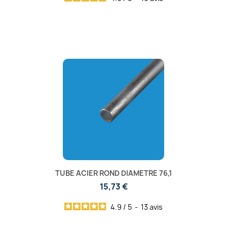
TUBE ACIER ROND DIAMETRE 76,1
15,73 €
4.9
/
5
-
13
avis