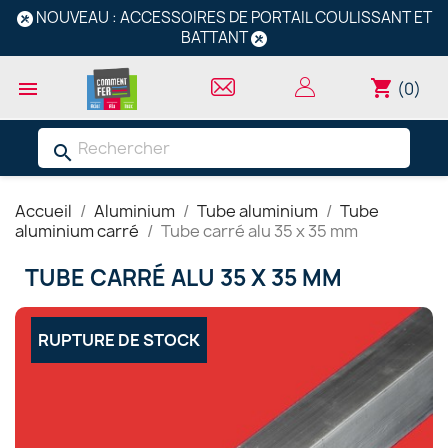
NOUVEAU : ACCESSOIRES DE PORTAIL COULISSANT ET
BATTANT
shopping_cart

(0)
search
Accueil
Aluminium
Tube aluminium
Tube
aluminium carré
Tube carré alu 35 x 35 mm
TUBE CARRÉ ALU 35 X 35 MM
RUPTURE DE STOCK