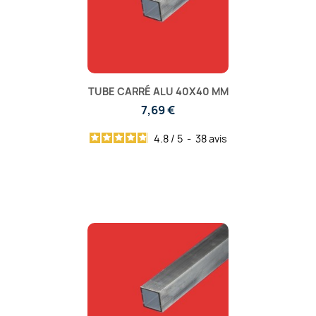
TUBE CARRÉ ALU 40X40 MM
7,69 €
4.8
/
5
-
38
avis