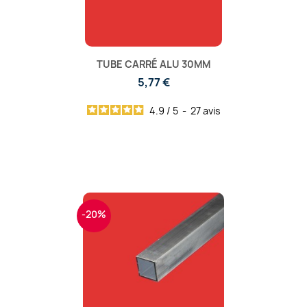
TUBE CARRÉ ALU 30MM
5,77 €
4.9
/
5
-
27
avis
-20%