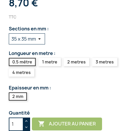
8,70 €
TTC
Sections en mm :
Longueur en metre :
0.5 mètre
1 metre
2 metres
3 metres
4 metres
Epaisseur en mm :
2 mm
Quantité

AJOUTER AU PANIER