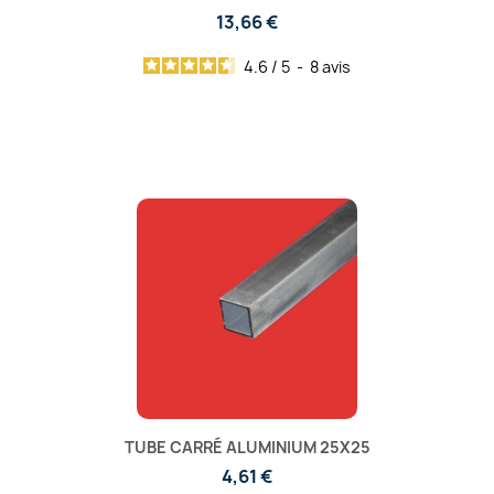
13,66 €
4.6
/
5
-
8
avis
TUBE CARRÉ ALUMINIUM 25X25
4,61 €