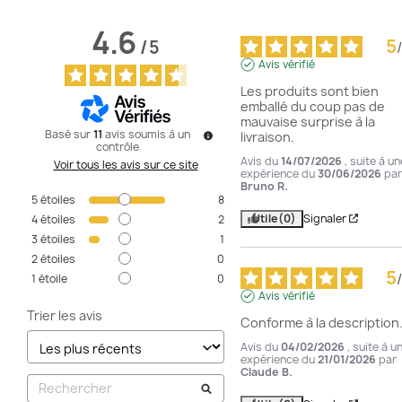
4.6
5
/
5
/
Avis vérifié
Les produits sont bien 
emballé du coup pas de 
mauvaise surprise à la 
Basé sur
11
avis soumis à un
livraison.
contrôle
Avis du
14/07/2026
, suite à un
Voir tous les avis sur ce site
expérience du
30/06/2026
par
Bruno R.
5
étoiles
8
Utile
(0)
Signaler
4
étoiles
2
3
étoiles
1
2
étoiles
0
5
/
1
étoile
0
Avis vérifié
Trier les avis
Conforme à la description
Avis du
04/02/2026
, suite à u
expérience du
21/01/2026
par
Claude B.