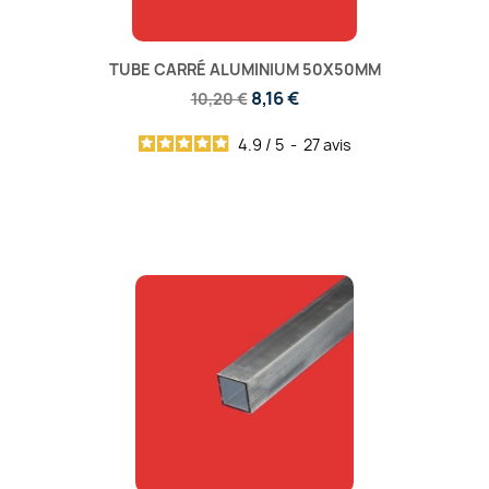
TUBE CARRÉ ALUMINIUM 50X50MM
8,16 €
10,20 €
4.9
/
5
-
27
avis