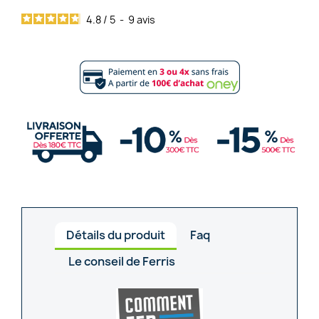
4.8
/
5
-
9
avis
Détails du produit
Faq
Le conseil de Ferris