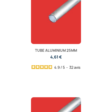
TUBE ALUMINIUM 25MM
4,61 €
4.9
/
5
-
32
avis