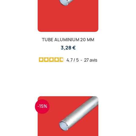
TUBE ALUMINIUM 20 MM
3,28 €
4.7
/
5
-
27
avis
-15%