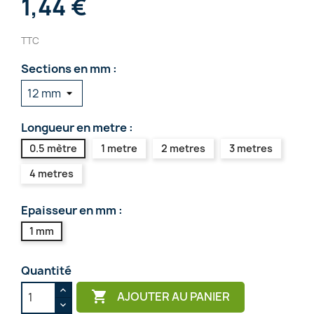
1,44 €
TTC
Sections en mm :
Longueur en metre :
0.5 mètre
1 metre
2 metres
3 metres
4 metres
Epaisseur en mm :
1 mm
Quantité

AJOUTER AU PANIER