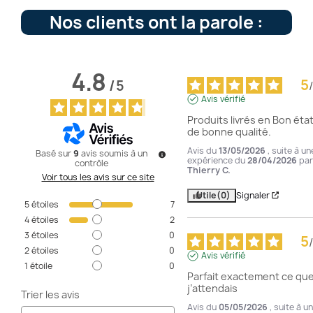
Nos clients ont la parole :
4.8
5
/
5
/
Avis vérifié
Produits livrés en Bon état 
de bonne qualité.
Avis du
13/05/2026
, suite à un
Basé sur
9
avis soumis à un
expérience du
28/04/2026
par
contrôle
Thierry C.
Voir tous les avis sur ce site
Utile
(0)
Signaler
5
étoiles
7
4
étoiles
2
3
étoiles
0
5
/
2
étoiles
0
Avis vérifié
1
étoile
0
Parfait exactement ce que
j’attendais
Trier les avis
Avis du
05/05/2026
, suite à u