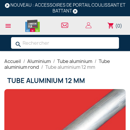
NOUVEAU : ACCESSOIRES DE PORTAIL COULISSANT ET
BATTANT
shopping_cart

(0)
search
Accueil
Aluminium
Tube aluminium
Tube
aluminium rond
Tube aluminium 12 mm
TUBE ALUMINIUM 12 MM