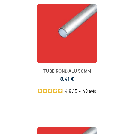
TUBE ROND ALU 50MM
8,41 €
4.8
/
5
-
48
avis