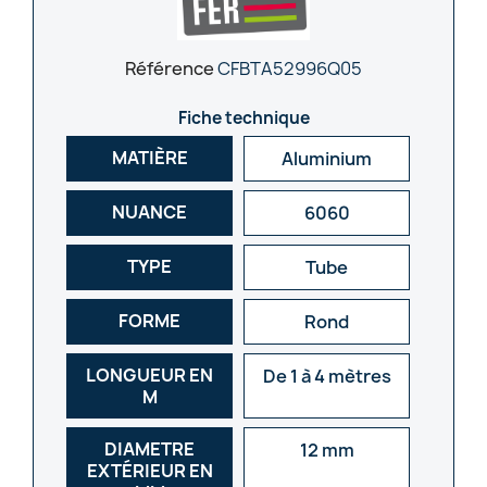
Référence
CFBTA52996Q05
Fiche technique
MATIÈRE
Aluminium
NUANCE
6060
TYPE
Tube
FORME
Rond
LONGUEUR EN
De 1 à 4 mètres
M
DIAMETRE
12 mm
EXTÉRIEUR EN