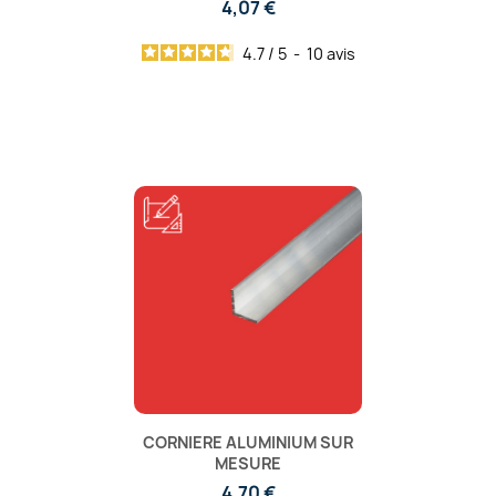
4,07 €
4.7
/
5
-
10
avis
CORNIERE ALUMINIUM SUR
MESURE
4,70 €