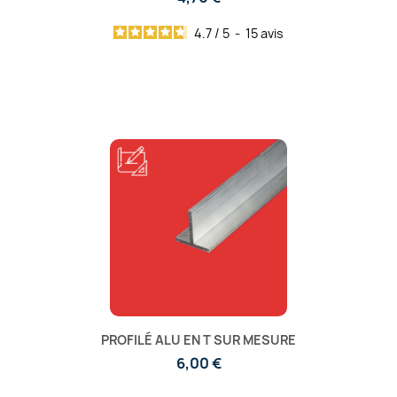
4.7
/
5
-
15
avis
PROFILÉ ALU EN T SUR MESURE
6,00 €