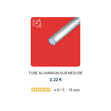
TUBE ALUMINIUM SUR MESURE
2,22 €
4.6
/
5
-
16
avis