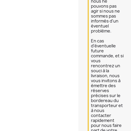
nous ne 
pouvons pas 
agir si nous ne 
sommes pas 
informés d'un 
éventuel 
problème.

En cas 
d'éventuelle 
future 
commande, et si 
vous 
rencontrez un 
souci à la 
livraison, nous 
vous invitons à 
émettre des 
réserves 
précises sur le 
bordereau du 
transporteur et 
à nous 
contacter 
rapidement 
pour nous faire 
part de votre 