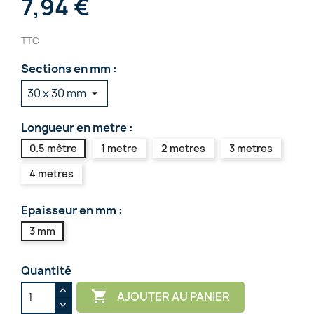
7,94 €
TTC
Sections en mm :
Longueur en metre :
0.5 mètre
1 metre
2 metres
3 metres
4 metres
Epaisseur en mm :
3 mm
Quantité

AJOUTER AU PANIER