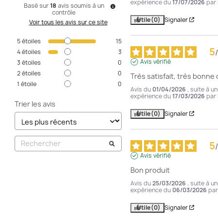
expérience du
17/07/2026
par
Basé sur
18
avis soumis à un
contrôle
Utile
(0)
Signaler
Voir tous les avis sur ce site
5
étoiles
15
5
/
4
étoiles
3
Avis vérifié
3
étoiles
0
2
étoiles
0
Très satisfait, très bonne 
1
étoile
0
Avis du
01/04/2026
, suite à u
expérience du
17/03/2026
par
Trier les avis
Utile
(0)
Signaler
5
/
Avis vérifié
Bon produit
Avis du
25/03/2026
, suite à u
expérience du
06/03/2026
pa
Utile
(0)
Signaler