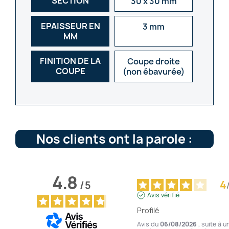
SECTION
30 x 30 mm
EPAISSEUR EN
3 mm
MM
FINITION DE LA
Coupe droite
COUPE
(non ébavurée)
Nos clients ont la parole :
4.8
4
/
5
Avis vérifié
Profilé
Avis du
06/08/2026
, suite à u