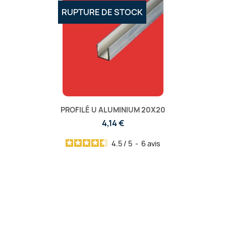
RUPTURE DE STOCK
PROFILÉ U ALUMINIUM 20X20
4,14 €
4.5
/
5
-
6
avis