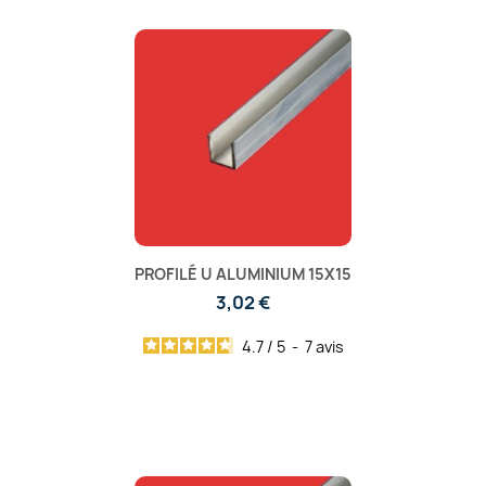
PROFILÉ U ALUMINIUM 15X15
3,02 €
4.7
/
5
-
7
avis