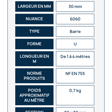
LARGEUR EN MM
30 mm
NUANCE
6060
TYPE
Barre
FORME
U
LONGUEUR EN
De 1 à 4 mètres
M
NORME
NF EN 755
PRODUITS
POIDS
0,7 kg
APPROXIMATIF
AU MÈTRE