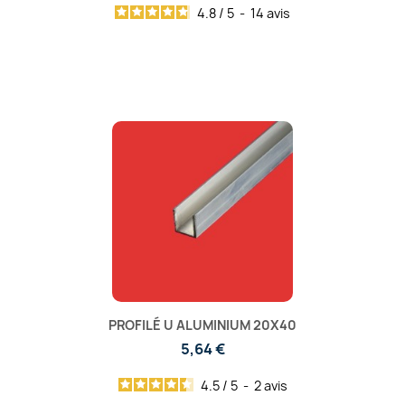
4.8
/
5
-
14
avis
PROFILÉ U ALUMINIUM 20X40
5,64 €
4.5
/
5
-
2
avis