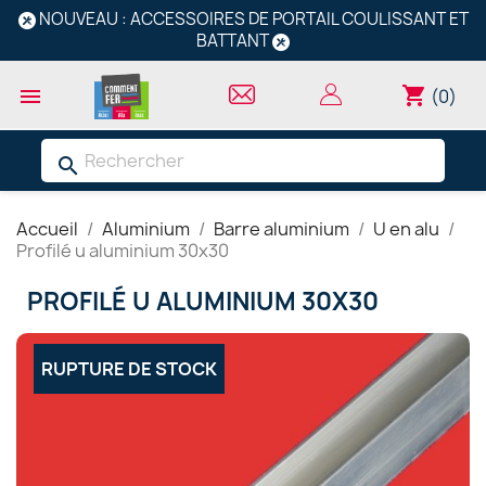
NOUVEAU : ACCESSOIRES DE PORTAIL COULISSANT ET
BATTANT
shopping_cart

(0)
search
Accueil
Aluminium
Barre aluminium
U en alu
Profilé u aluminium 30x30
PROFILÉ U ALUMINIUM 30X30
RUPTURE DE STOCK