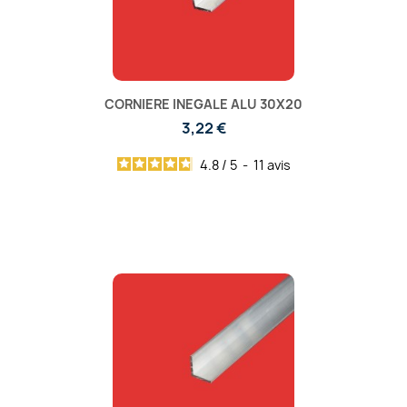
CORNIERE INEGALE ALU 30X20
3,22 €
4.8
/
5
-
11
avis