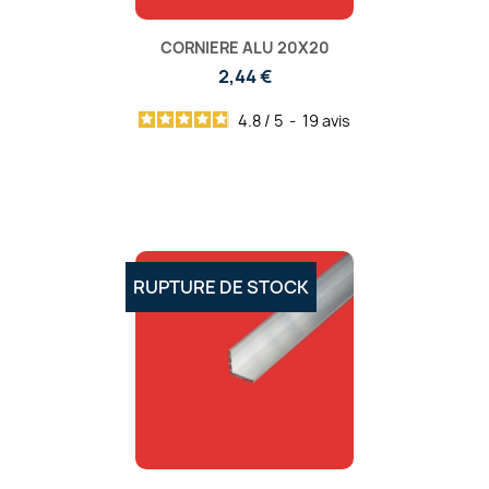
CORNIERE ALU 20X20
2,44 €
4.8
/
5
-
19
avis
RUPTURE DE STOCK