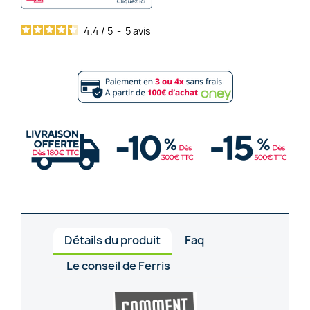
4.4
/
5
-
5
avis
Détails du produit
Faq
Le conseil de Ferris