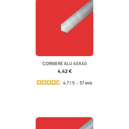
CORNIERE ALU 40X40
4,42 €
4.7
/
5
-
57
avis