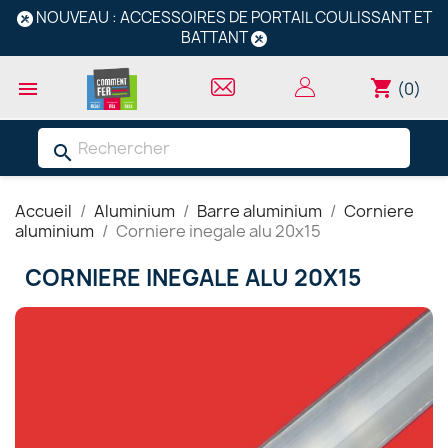
NOUVEAU : ACCESSOIRES DE PORTAIL COULISSANT ET
BATTANT
shopping_cart

(0)
search
Accueil
Aluminium
Barre aluminium
Corniere
aluminium
Corniere inegale alu 20x15
CORNIERE INEGALE ALU 20X15