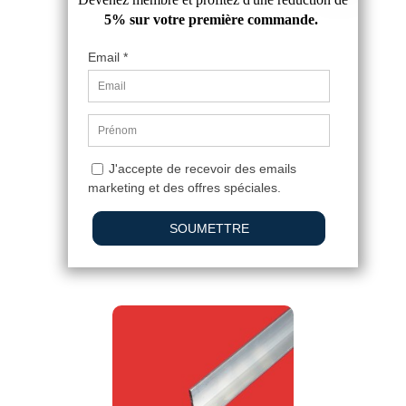
RUPTURE DE STOCK
CORNIERE ALU 30X30
2,94 €
3,67 €
4.9
/
5
-
36
avis