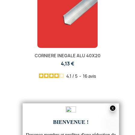
CORNIERE INEGALE ALU 40X20
4,13 €
4.1
/
5
-
16
avis
-20%