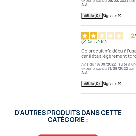
expérience du
05/03/2023
par
A.A.
Utile
(0)
Signaler
2
/
Avis vérifié
Ce produit m'a déçu à l'usa
car il était légèrement tor
Avis du
18/09/2022
, suite à un
expérience du
31/08/2022
par
A.A.
Utile
(0)
Signaler
D'AUTRES PRODUITS DANS CETTE
CATÉGORIE :