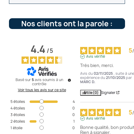
Nos clients ont la parole :
4.4
5
/
5
/
Avis vérifié
Très bien, merci.
Avis du
02/11/2025
, suite à un
expérience du
21/10/2025
par
Basé sur
5
avis soumis à un
MARC D.
contrôle
Voir tous les avis sur ce site
Utile
(0)
Signaler
5
étoiles
4
4
étoiles
0
5
/
3
étoiles
0
Avis vérifié
2
étoiles
1
Bonne qualité, bon produit
1
étoile
0
Rien à signaler.