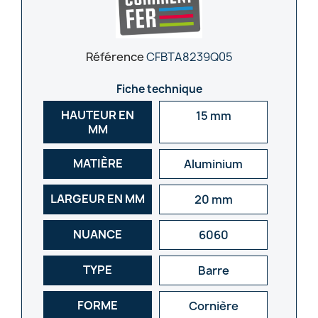
Référence
CFBTA8239Q05
Fiche technique
HAUTEUR EN
15 mm
MM
MATIÈRE
Aluminium
LARGEUR EN MM
20 mm
NUANCE
6060
TYPE
Barre
FORME
Cornière