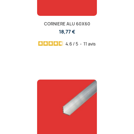
CORNIERE ALU 60X60
18,77 €
4.6
/
5
-
11
avis