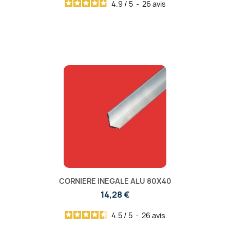
4.9
/
5
-
26
avis
CORNIERE INEGALE ALU 80X40
14,28 €
4.5
/
5
-
26
avis