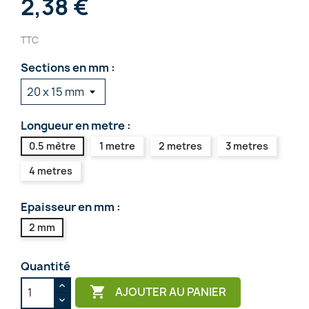
2,38 €
TTC
Sections en mm :
Longueur en metre :
0.5 mètre
1 metre
2 metres
3 metres
4 metres
Epaisseur en mm :
2 mm
Quantité

AJOUTER AU PANIER