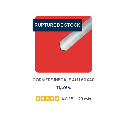
RUPTURE DE STOCK
CORNIERE INEGALE ALU 60X40
11,59 €
4.8
/
5
-
20
avis