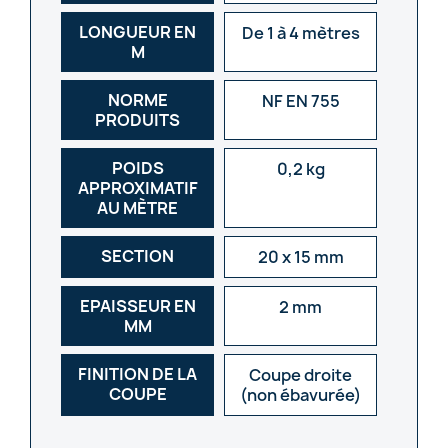
LONGUEUR EN
De 1 à 4 mètres
M
NORME
NF EN 755
PRODUITS
POIDS
0,2 kg
APPROXIMATIF
AU MÈTRE
SECTION
20 x 15 mm
EPAISSEUR EN
2 mm
MM
FINITION DE LA
Coupe droite
COUPE
(non ébavurée)