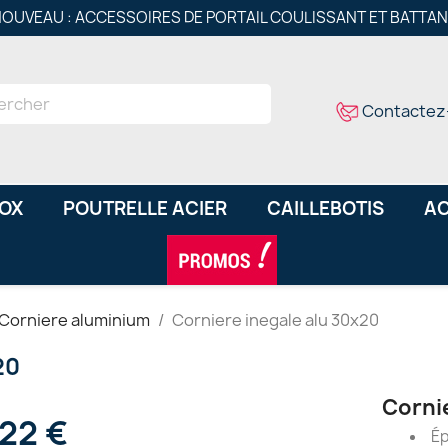
OUVEAU : ACCESSOIRES DE PORTAIL COULISSANT ET BATTA
Contactez
NOX
POUTRELLE ACIER
CAILLEBOTIS
AC
Corniere aluminium
Corniere inegale alu 30x20
20
Corni
,22 €
Ép