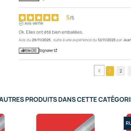
5
/
5
Avis vérifié
Ok. Elles ont été bien emballées.
Avis du
29/11/2025
, suite à une expérience du
12/11/2025
par
Jean
Utile
(0)
Signaler
1
2
'AUTRES PRODUITS DANS CETTE CATÉGORIE
R