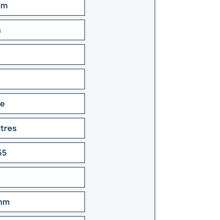
um
m
re
ètres
55
 mm