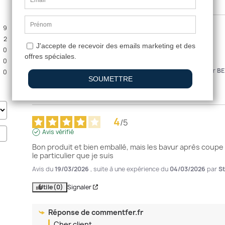
9
5
/
5
2
Avis vérifié
0
Parfait
0
Avis du
16/04/2026
, suite à une expérience du
31/03/2026
par
BE
0
Utile
(0)
Signaler
4
/
5
Avis vérifié
Bon produit et bien emballé, mais les bavur après coupe
le particulier que je suis
Avis du
19/03/2026
, suite à une expérience du
04/03/2026
par
S
Utile
(0)
Signaler
Réponse de
commentfer.fr
Cher client,
