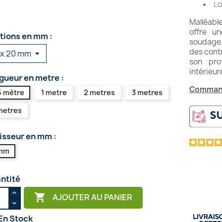
Lo
Malléabl
offre u
tions en mm :
soudage. 
des contr
son pro
intérieur
gueur en metre :
Command
5 mètre
1 metre
2 metres
3 metres
metres
isseur en mm :
mm
ntité

AJOUTER AU PANIER
En Stock