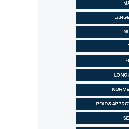
M
LARG
N
F
LONGU
NORME
POIDS APPRO
SE