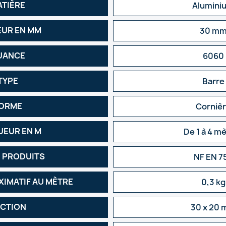
ATIÈRE
Alumini
EUR EN MM
30 m
UANCE
6060
TYPE
Barre
ORME
Corniè
EUR EN M
De 1 à 4 m
 PRODUITS
NF EN 7
XIMATIF AU MÈTRE
0,3 kg
CTION
30 x 20