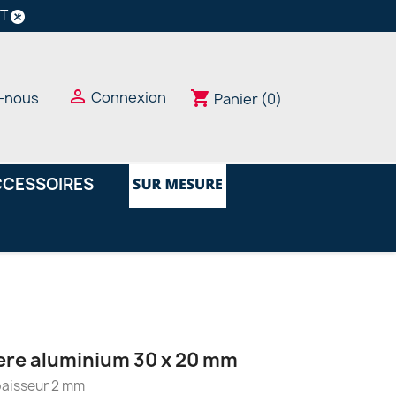
NT

Connexion
shopping_cart
-nous
Panier
(0)
CESSOIRES
ere aluminium 30 x 20 mm
aisseur 2 mm