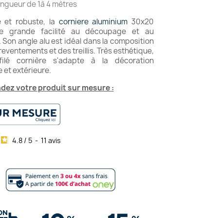
ngueur de 1à 4 mètres
e et robuste, la
corniere aluminium
30x20
ne grande facilité au découpage et au
Son angle alu est idéal dans la composition
eventements et des treillis. Très esthétique,
filé cornière s'adapte à la décoration
e et extérieure.
ez votre produit sur mesure :
4.8
/
5
-
11
avis