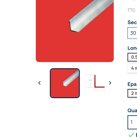
TTC
Sec
Lon
0.
4 


Epa
2 
Qua
