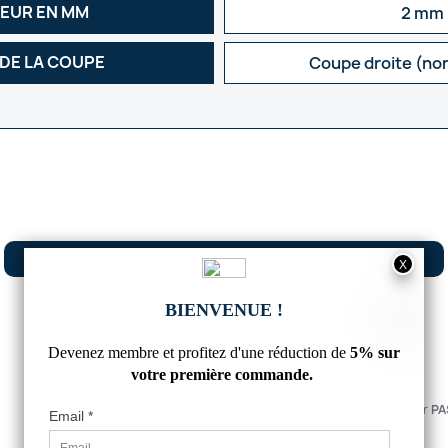
SEUR EN MM
2 mm
 DE LA COUPE
Coupe droite (no
Nos clients ont la parole :
5
/
5
Avis vérifié
Beau produit
Avis du
31/07/2026
, suite à une expérience du
14/07/2026
par
PA
Utile
(0)
Signaler