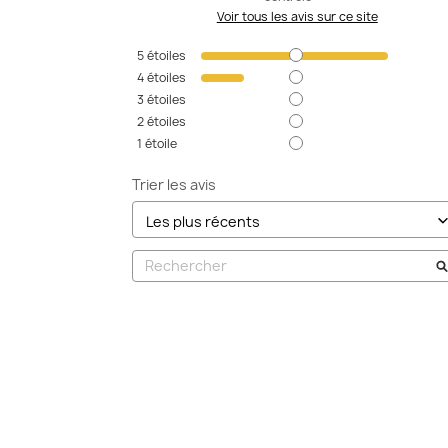
Voir tous les avis sur ce site
5
étoiles
4
étoiles
3
étoiles
2
étoiles
1
étoile
Trier les avis