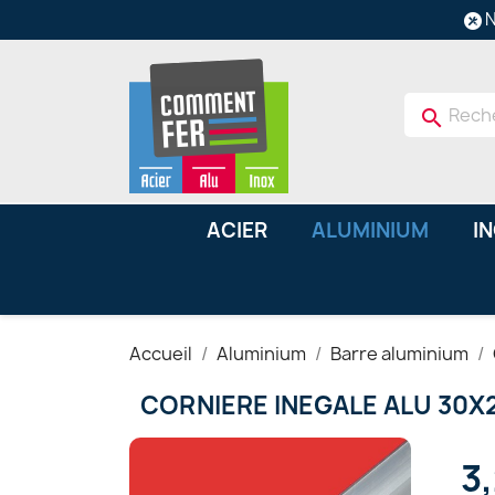
N
search
ACIER
ALUMINIUM
I
Accueil
Aluminium
Barre aluminium
CORNIERE INEGALE ALU 30X
3