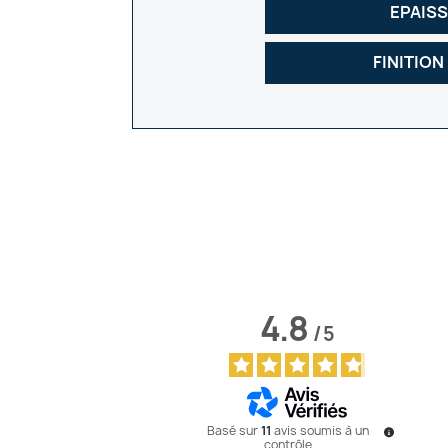
EPAIS
FINITION
4.8
/
5
Basé sur
11
avis soumis à un
contrôle