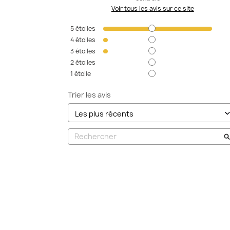
Voir tous les avis sur ce site
5
étoiles
4
étoiles
3
étoiles
2
étoiles
1
étoile
Trier les avis