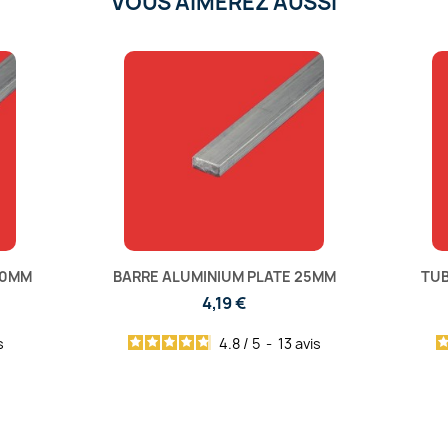
VOUS AIMEREZ AUSSI
00MM
BARRE ALUMINIUM PLATE 25MM
TUB
4,19 €
s
4.8
/
5
-
13
avis