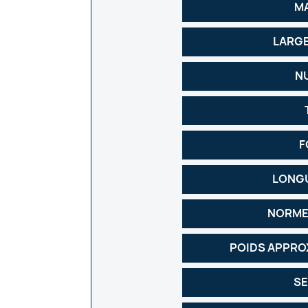
M
LARG
N
F
LONGU
NORME
POIDS APPRO
SE