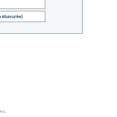
n ébavurée)
ic L.