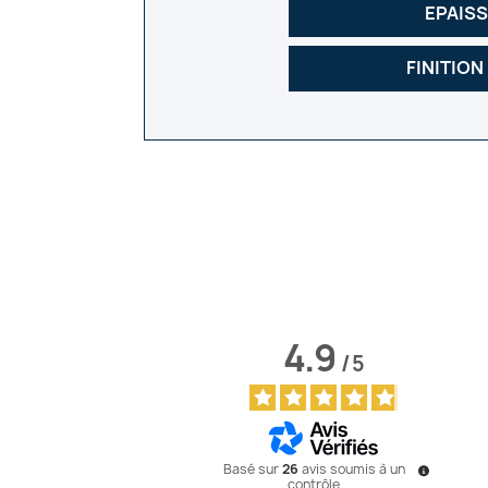
EPAIS
FINITION
4.9
/
5
Basé sur
26
avis soumis à un
contrôle