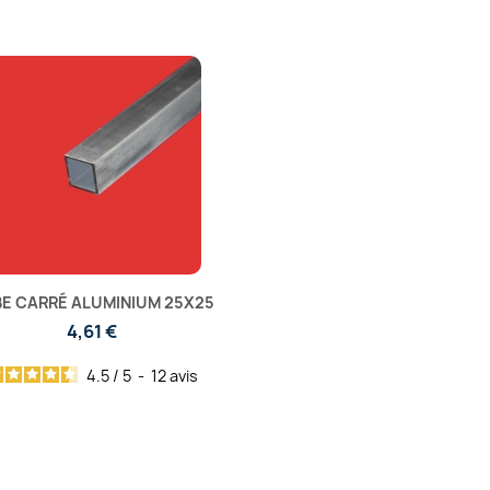
E CARRÉ ALUMINIUM 25X25
4,61 €
4.5
/
5
-
12
avis