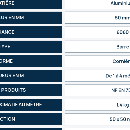
ATIÈRE
Alumini
EUR EN MM
50 m
UANCE
6060
TYPE
Barre
ORME
Corniè
EUR EN M
De 1 à 4 m
 PRODUITS
NF EN 7
XIMATIF AU MÈTRE
1,4 kg
CTION
50 x 50