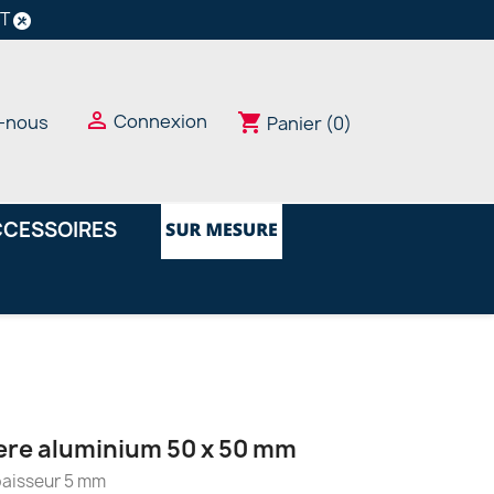
NT

Connexion
shopping_cart
-nous
Panier
(0)
CESSOIRES
ere aluminium 50 x 50 mm
aisseur 5 mm