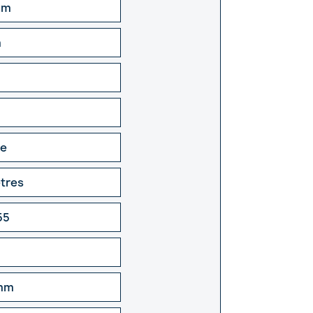
um
m
re
ètres
55
 mm