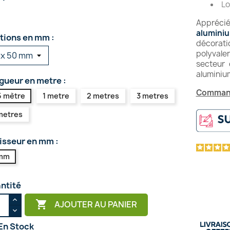
Lo
Apprécié
alumini
tions en mm :
décorati
polyvale
secteur 
aluminiu
gueur en metre :
Command
5 mètre
1 metre
2 metres
3 metres
metres
isseur en mm :
mm
ntité

AJOUTER AU PANIER
En Stock