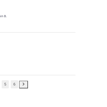
ain B.
5
6