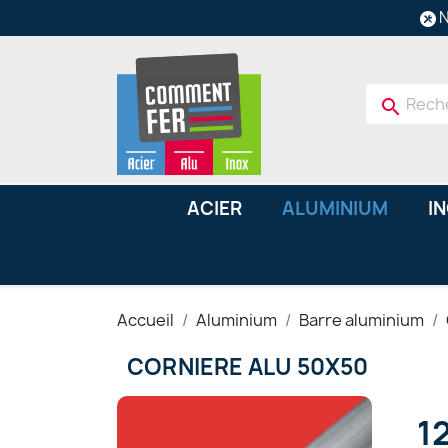
N
search
ACIER
ALUMINIUM
I
Accueil
Aluminium
Barre aluminium
CORNIERE ALU 50X50
12