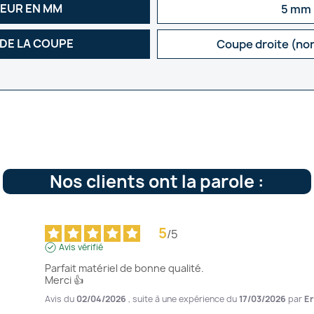
SEUR EN MM
5 mm
 DE LA COUPE
Coupe droite (no
Nos clients ont la parole :
5
/
5
Avis vérifié
Parfait matériel de bonne qualité. 

Merci 👍
Avis du
02/04/2026
, suite à une expérience du
17/03/2026
par
Er