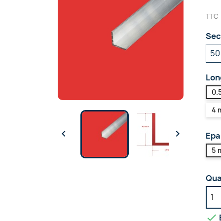
TTC
Sec
Lon
0.
4 


Epa
5 
Qua
