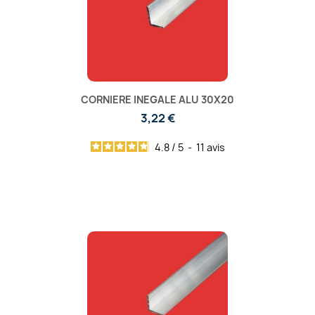
CORNIERE INEGALE ALU 30X20
3,22 €
4.8
/
5
-
11
avis