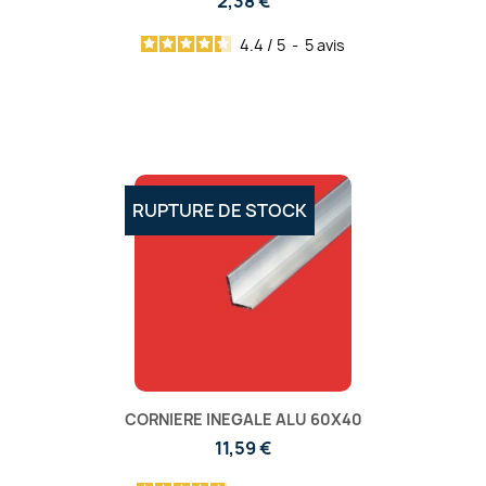
2,38 €
4.4
/
5
-
5
avis
RUPTURE DE STOCK
CORNIERE INEGALE ALU 60X40
11,59 €