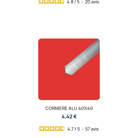
4.8
/
5
-
20
avis
CORNIERE ALU 40X40
4,42 €
4.7
/
5
-
57
avis