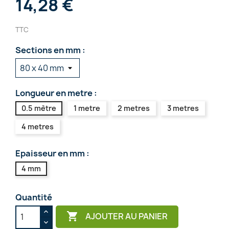
14,28 €
TTC
Sections en mm :
Longueur en metre :
0.5 mètre
1 metre
2 metres
3 metres
4 metres
Epaisseur en mm :
4 mm
Quantité

AJOUTER AU PANIER