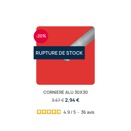
-20%
RUPTURE DE STOCK
CORNIERE ALU 30X30
2,94 €
3,67 €
4.9
/
5
-
36
avis