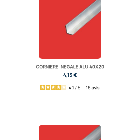
CORNIERE INEGALE ALU 40X20
4,13 €
4.1
/
5
-
16
avis