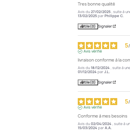
Tres bonne qualité
Avis du
27/02/2025
, suite à u
13/02/2025
par
Philippe C.
Utile
(0)
Signaler
5
/
Avis vérifié
livraison conforme à la c
Avis du
18/12/2024
, suite à u
01/12/2024
par
J.L.
Utile
(0)
Signaler
5
/
Avis vérifié
Conforme à mes besoins
Avis du
02/04/2024
, suite à 
15/03/2024
par
A.A.