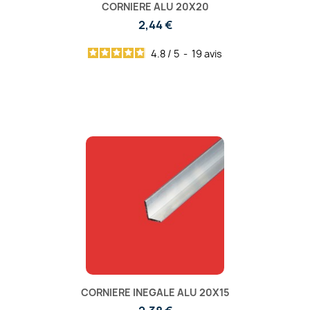
CORNIERE ALU 20X20
2,44 €
4.8
/
5
-
19
avis
CORNIERE INEGALE ALU 20X15