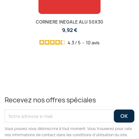
CORNIERE INEGALE ALU 50X30
9,92 €
4.3
/
5
-
10
avis
Recevez nos offres spéciales
Vous pouvez vous désinscrire à tout moment. Vous trouverez pour cela
nos informations de contact dans les conditions d'utilisation du site.