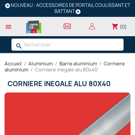
NOUVEAU : ACCESSOIRES DE PORTAIL COULISSANT ET
BATTANT
shopping_cart

(0)
search
Accueil
Aluminium
Barre aluminium
Corniere
aluminium
Corniere inegale alu 80x40
CORNIERE INEGALE ALU 80X40