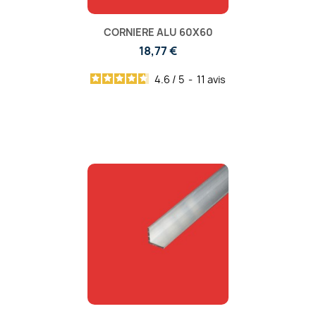
CORNIERE ALU 60X60
18,77 €
4.6
/
5
-
11
avis