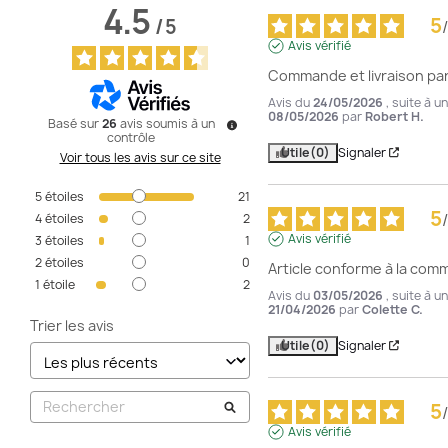
4.5
5
/
5
/
Avis vérifié
Commande et livraison parf
Avis du
24/05/2026
, suite à 
08/05/2026
par
Robert H.
Basé sur
26
avis soumis à un
contrôle
Utile
(0)
Signaler
Voir tous les avis sur ce site
5
étoiles
21
5
/
4
étoiles
2
Avis vérifié
3
étoiles
1
2
étoiles
0
Article conforme à la com
1
étoile
2
Avis du
03/05/2026
, suite à 
21/04/2026
par
Colette C.
Trier les avis
Utile
(0)
Signaler
5
/
Avis vérifié