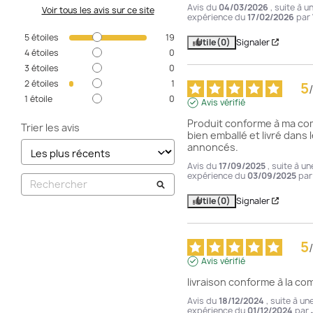
Avis du
04/03/2026
, suite à u
Voir tous les avis sur ce site
expérience du
17/02/2026
par
5
étoiles
19
Utile
(0)
Signaler
4
étoiles
0
3
étoiles
0
2
étoiles
1
5
/
1
étoile
0
Avis vérifié
Produit conforme à ma co
Trier les avis
bien emballé et livré dans l
annoncés.
Avis du
17/09/2025
, suite à un
expérience du
03/09/2025
pa
Utile
(0)
Signaler
5
/
Avis vérifié
livraison conforme à la c
Avis du
18/12/2024
, suite à un
expérience du
01/12/2024
par