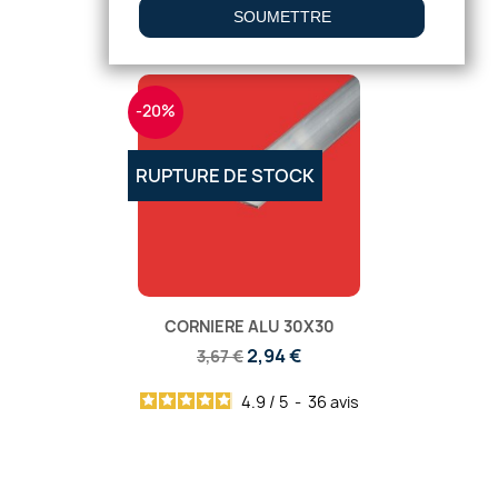
-20%
RUPTURE DE STOCK
CORNIERE ALU 30X30
2,94 €
3,67 €
4.9
/
5
-
36
avis