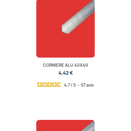
CORNIERE ALU 40X40
4,42 €
4.7
/
5
-
57
avis