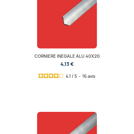
CORNIERE INEGALE ALU 40X20
4,13 €
4.1
/
5
-
16
avis