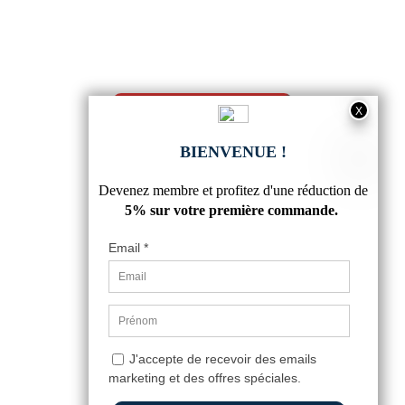
CORNIERE ALU 25X25
2,98 €
5
/
5
-
5
avis