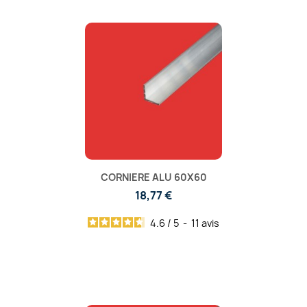
CORNIERE ALU 60X60
18,77 €
4.6
/
5
-
11
avis