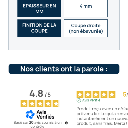
EPAISSEUR EN
4 mm
MM
FINITION DE LA
Coupe droite
COUPE
(non ébavurée)
Nos clients ont la parole :
4.8
5
/
5
/
Avis vérifié
Produit reçu avec un défaut
prévenu le site qui a renvo
instantanément un nouvea
Basé sur
20
avis soumis à un
produit, sans frais. Merci !
contrôle