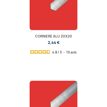
CORNIERE ALU 20X20
2,44 €
4.8
/
5
-
19
avis