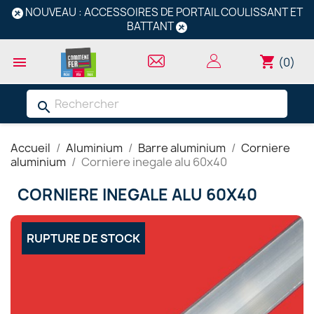
NOUVEAU : ACCESSOIRES DE PORTAIL COULISSANT ET
BATTANT
shopping_cart

(0)
search
Accueil
Aluminium
Barre aluminium
Corniere
aluminium
Corniere inegale alu 60x40
CORNIERE INEGALE ALU 60X40
RUPTURE DE STOCK