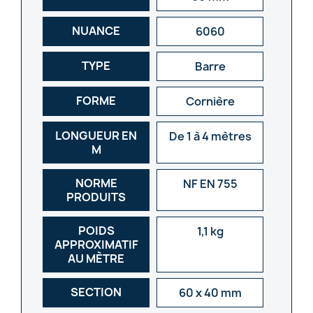
NUANCE
6060
TYPE
Barre
FORME
Cornière
LONGUEUR EN
De 1 à 4 mètres
M
NORME
NF EN 755
PRODUITS
POIDS
1,1 kg
APPROXIMATIF
AU MÈTRE
SECTION
60 x 40 mm