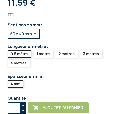
11,59 €
TTC
Sections en mm :
Longueur en metre :
0.5 mètre
1 metre
2 metres
3 metres
4 metres
Epaisseur en mm :
4 mm
Quantité

AJOUTER AU PANIER