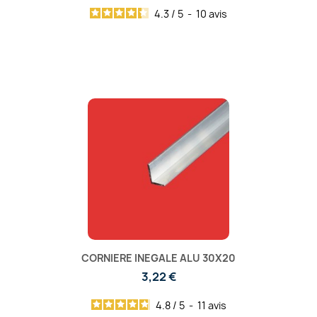
4.3
/
5
-
10
avis
CORNIERE INEGALE ALU 30X20
3,22 €
4.8
/
5
-
11
avis