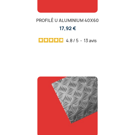
PROFILÉ U ALUMINIUM 40X60
17,92 €
4.8
/
5
-
13
avis