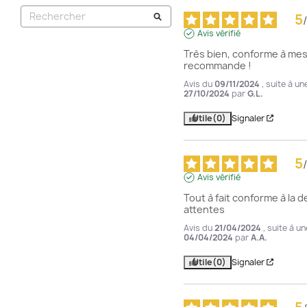
5
/
Avis vérifié
Très bien, conforme à mes 
recommande !
Avis du
09/11/2024
, suite à u
27/10/2024
par
G.L.
Utile
(0)
Signaler
5
/
Avis vérifié
Tout à fait conforme à la d
attentes
Avis du
21/04/2024
, suite à u
04/04/2024
par
A.A.
Utile
(0)
Signaler