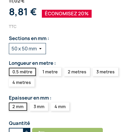
11,02 €
8,81 €
ÉCONOMISEZ 20%
TTC
Sections en mm :
Longueur en metre :
0.5 mètre
1 metre
2 metres
3 metres
4 metres
Epaisseur en mm :
2 mm
3 mm
4 mm
Quantité