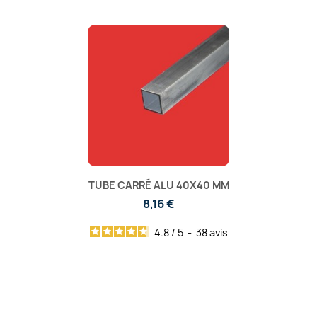
TUBE CARRÉ ALU 40X40 MM
8,16 €
4.8
/
5
-
38
avis