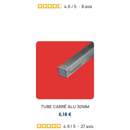
4.6
/
5
-
8
avis
TUBE CARRÉ ALU 30MM
6,18 €
4.9
/
5
-
27
avis