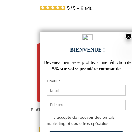
5
/
5
-
6
avis
PLATINE ALUMINIUM 100 X 100 MM
14,16 €
4.5
/
5
-
8
avis