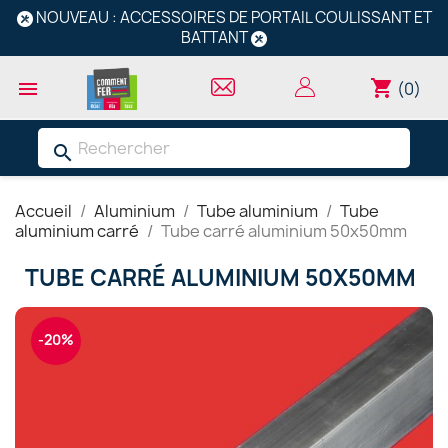
NOUVEAU : ACCESSOIRES DE PORTAIL COULISSANT ET
BATTANT
shopping_cart

(0)
search
Accueil
Aluminium
Tube aluminium
Tube
aluminium carré
Tube carré aluminium 50x50mm
TUBE CARRÉ ALUMINIUM 50X50MM
-20%