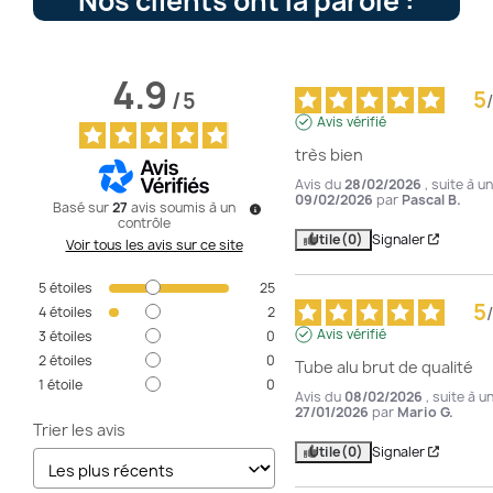
Nos clients ont la parole :
4.9
5
/
5
/
Avis vérifié
très bien
Avis du
28/02/2026
, suite à 
09/02/2026
par
Pascal B.
Basé sur
27
avis soumis à un
contrôle
Utile
(0)
Signaler
Voir tous les avis sur ce site
5
étoiles
25
5
/
4
étoiles
2
Avis vérifié
3
étoiles
0
2
étoiles
0
Tube alu brut de qualité
1
étoile
0
Avis du
08/02/2026
, suite à 
27/01/2026
par
Mario G.
Trier les avis
Utile
(0)
Signaler