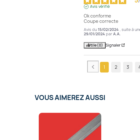
5
/
Avis vérifié
Ok conforme

Coupe correcte
Avis du
15/02/2024
, suite à u
29/01/2024
par
A.A.
Utile
(0)
Signaler
1
2
3
VOUS AIMEREZ AUSSI