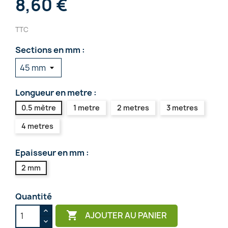
8,60 €
TTC
Sections en mm :
Longueur en metre :
0.5 mètre
1 metre
2 metres
3 metres
4 metres
Epaisseur en mm :
2 mm
Quantité

AJOUTER AU PANIER