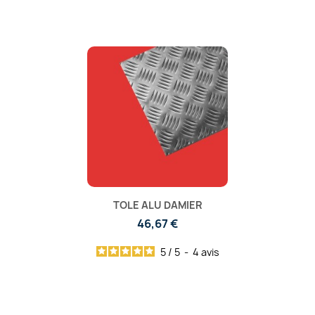
TOLE ALU DAMIER
46,67 €
5
/
5
-
4
avis