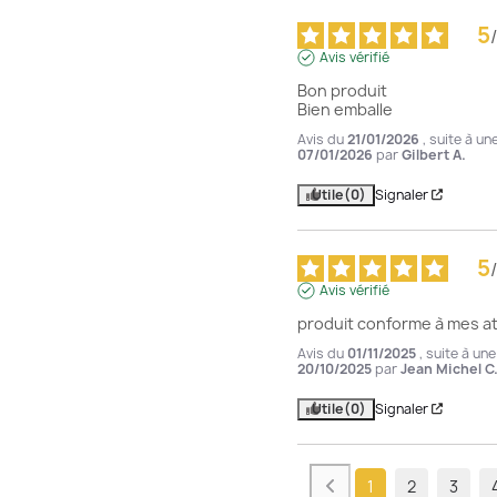
5
/
Avis vérifié
Bon produit

Bien emballe
Avis du
21/01/2026
, suite à u
07/01/2026
par
Gilbert A.
Utile
(0)
Signaler
5
/
Avis vérifié
produit conforme à mes a
Avis du
01/11/2025
, suite à un
20/10/2025
par
Jean Michel C
Utile
(0)
Signaler
1
2
3