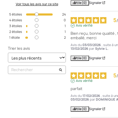
Utile
(0)
Signaler
Voir tous les avis sur ce site
5
étoiles
24
5
/
4
étoiles
0
Avis vérifié
3
étoiles
1
2
étoiles
1
Bien reçu, bonne qualité , 
1
étoile
2
emballé, merci
Avis du
03/03/2026
, suite à 
Trier les avis
13/02/2026
par
Sylvie L.
Utile
(0)
Signaler
5
/
Avis vérifié
parfait
Avis du
17/02/2026
, suite à u
03/02/2026
par
DOMINIQUE A
Utile
(0)
Signaler