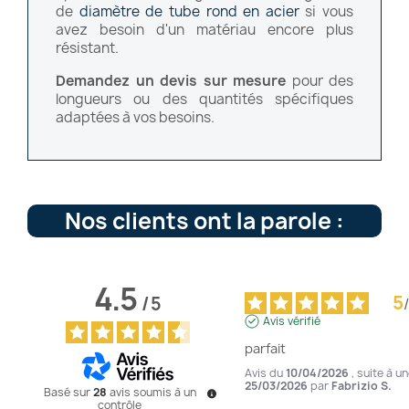
de
diamètre de tube rond en acier
si vous
avez besoin d'un matériau encore plus
résistant.
Demandez un devis sur mesure
pour des
longueurs ou des quantités spécifiques
adaptées à vos besoins.
Nos clients ont la parole :
4.5
5
/
5
/
Avis vérifié
parfait
Avis du
10/04/2026
, suite à u
25/03/2026
par
Fabrizio S.
Basé sur
28
avis soumis à un
contrôle