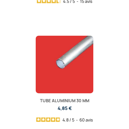
4.5
/
5
-
15
avis
TUBE ALUMINIUM 30 MM
4,85 €
4.8
/
5
-
60
avis