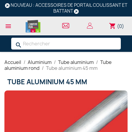
NOUVEAU : ACCESSOIRES DE PORTAIL COULISSANT ET
BATTANT
shopping_cart

(0)
search
Accueil
Aluminium
Tube aluminium
Tube
aluminium rond
Tube aluminium 45 mm
TUBE ALUMINIUM 45 MM