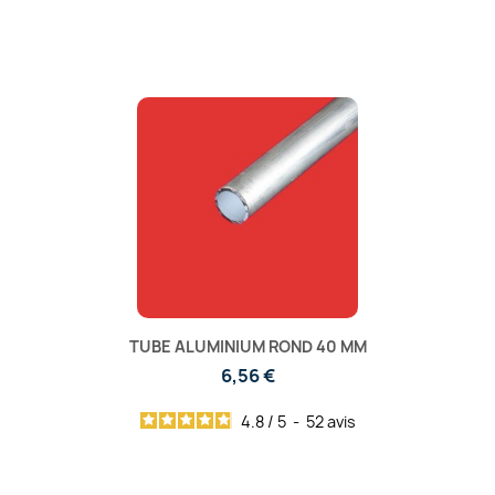
TUBE ALUMINIUM ROND 40 MM
6,56 €
4.8
/
5
-
52
avis