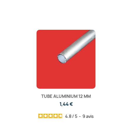
TUBE ALUMINIUM 12 MM
1,44 €
4.8
/
5
-
9
avis