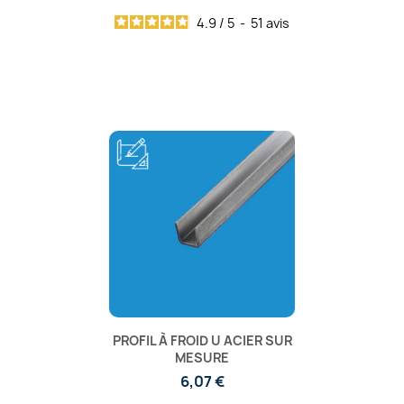
4.9
/
5
-
51
avis
PROFIL À FROID U ACIER SUR
MESURE
6,07 €