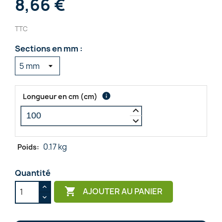
8,66 €
TTC
Sections en mm :
info
Longueur en cm
(
cm
)
keyboard_arrow_up
keyboard_arrow_down
0.17 kg
Poids:
Quantité

AJOUTER AU PANIER