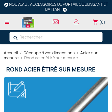
NOUVEAU : ACCESSOIRES DE PORTAIL COULISSANT ET
BATTANT
shopping_cart

(0)
search
Accueil
Découpe à vos dimensions
Acier sur
mesure
Rond acier étiré sur mesure
ROND ACIER ÉTIRÉ SUR MESURE