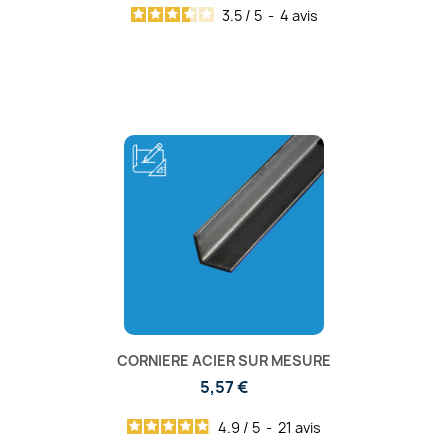
3.5
/
5
-
4
avis
CORNIERE ACIER SUR MESURE
5,57 €
4.9
/
5
-
21
avis