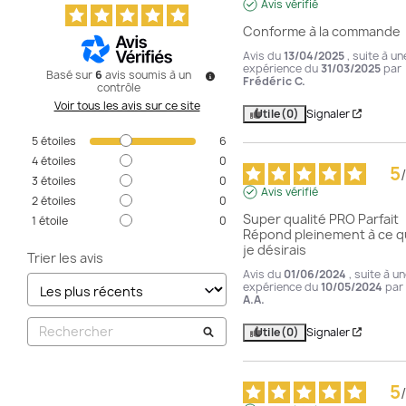
Avis vérifié
Conforme à la commande
Avis du
13/04/2025
, suite à un
expérience du
31/03/2025
par
Basé sur
6
avis soumis à un
Frédéric C.
contrôle
Voir tous les avis sur ce site
Utile
(0)
Signaler
5
étoiles
6
4
étoiles
0
5
/
3
étoiles
0
Avis vérifié
2
étoiles
0
Super qualité PRO Parfait 
1
étoile
0
Répond pleinement à ce q
je désirais
Trier les avis
Avis du
01/06/2024
, suite à u
expérience du
10/05/2024
par
A.A.
Utile
(0)
Signaler
5
/