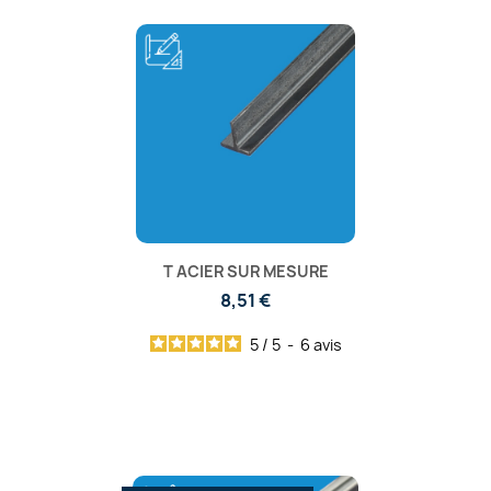
T ACIER SUR MESURE
8,51 €
5
/
5
-
6
avis