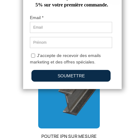
FER CARRÉ ACIER SUR MESURE
5,41 €
4.7
/
5
-
3
avis
POUTRE IPN SUR MESURE