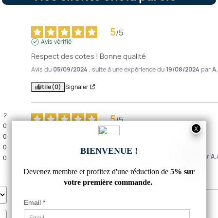
5
/
5
Avis vérifié
Respect des cotes ! Bonne qualité
Avis du
05/09/2024
, suite à une expérience du
19/08/2024
par
A
Utile
(0)
Signaler
2
5
/
5
0
Avis vérifié
0
rien à dire très bon produit emballage serieux
0
Avis du
01/05/2024
, suite à une expérience du
14/04/2024
par
A.
0
Utile
(0)
Signaler