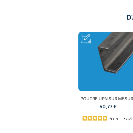
D
POUTRE UPN SUR MESU
50,77 €
5
/
5
-
7
avi