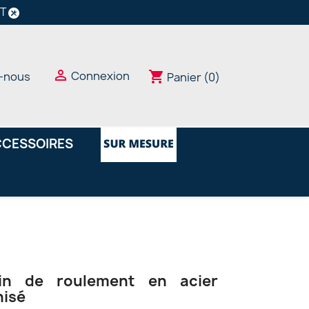
NT

Connexion
shopping_cart
-nous
Panier
(0)
CESSOIRES
in de roulement en acier
nisé