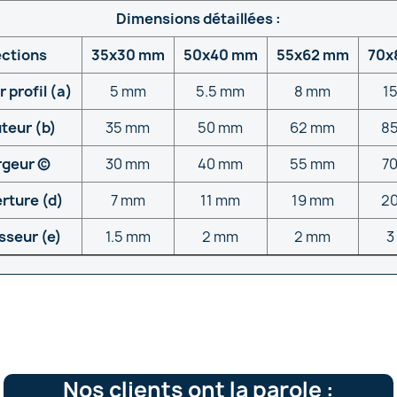
Dimensions détaillées :
ctions
35x30 mm
50x40 mm
55x62 mm
70x
 profil (a)
5 mm
5.5 mm
8 mm
1
teur (b)
35 mm
50 mm
62 mm
8
geur (c)
30 mm
40 mm
55 mm
7
rture (d)
7 mm
11 mm
19 mm
2
sseur (e)
1.5 mm
2 mm
2 mm
3
Nos clients ont la parole :