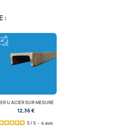
 :
FER U ACIER SUR MESURE
12,36 €
5
/
5
-
4
avis