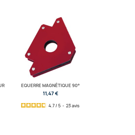
UR
EQUERRE MAGNÉTIQUE 90°
11,47 €
4.7
/
5
-
23
avis