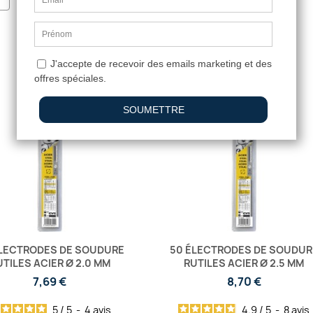
LECTRODES DE SOUDURE
50 ÉLECTRODES DE SOUDUR
UTILES ACIER Ø 2.0 MM
RUTILES ACIER Ø 2.5 MM
7,69 €
8,70 €
5
/
5
-
4
avis
4.9
/
5
-
8
avis