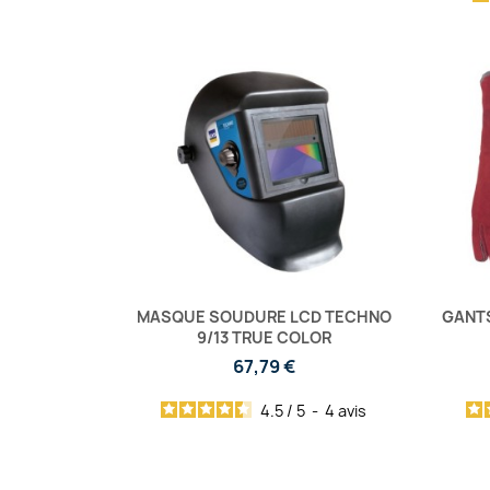
MASQUE SOUDURE LCD TECHNO
GANTS
9/13 TRUE COLOR
67,79 €
4.5
/
5
-
4
avis