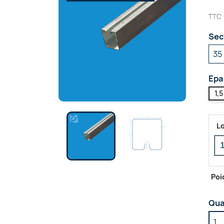
TTC
Sec
Epa
1,
L
Poi
Qua