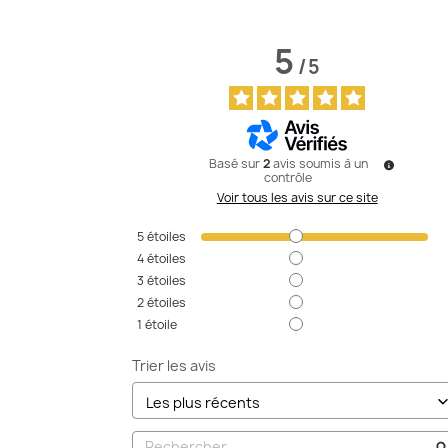
5
/
5
Basé sur
2
avis soumis à un
contrôle
Voir tous les avis sur ce site
5
étoiles
4
étoiles
3
étoiles
2
étoiles
1
étoile
Trier les avis