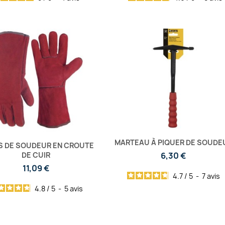
MARTEAU À PIQUER DE SOUDE
 DE SOUDEUR EN CROUTE
6,30 €
DE CUIR
11,09 €
4.7
/
5
-
7
avis
4.8
/
5
-
5
avis