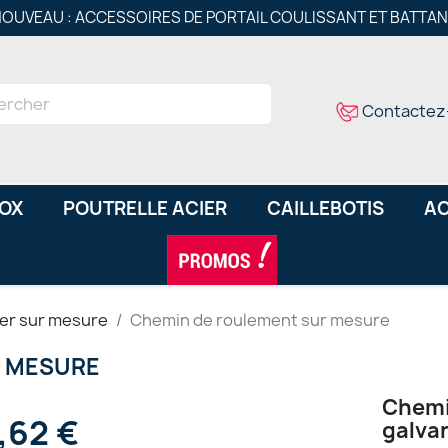
OUVEAU : ACCESSOIRES DE PORTAIL COULISSANT ET BATTA
Contactez
NOX
POUTRELLE ACIER
CAILLEBOTIS
AC
er sur mesure
Chemin de roulement sur mesure
R MESURE
Chem
1,62 €
galva