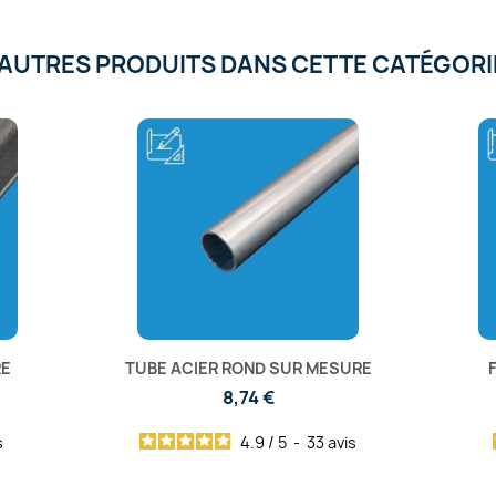
'AUTRES PRODUITS DANS CETTE CATÉGORIE
RE
TUBE ACIER ROND SUR MESURE
8,74 €
s
4.9
/
5
-
33
avis