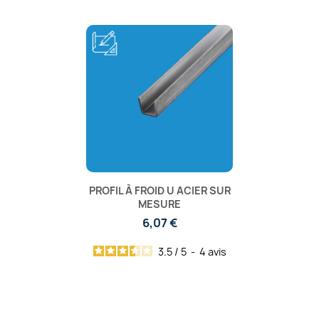
PROFIL À FROID U ACIER SUR
MESURE
6,07 €
3.5
/
5
-
4
avis