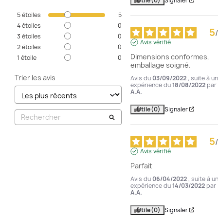
Utile
(0)
Signaler
5
étoiles
5
4
étoiles
0
5
/
3
étoiles
0
Avis vérifié
2
étoiles
0
Dimensions conformes, 
1
étoile
0
emballage soigné.
Trier les avis
Avis du
03/09/2022
, suite à u
expérience du
18/08/2022
par
A.A.
Utile
(0)
Signaler
5
/
Avis vérifié
Parfait
Avis du
06/04/2022
, suite à u
expérience du
14/03/2022
par
A.A.
Utile
(0)
Signaler