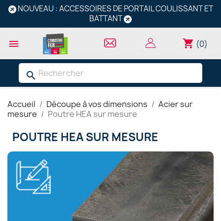
NOUVEAU : ACCESSOIRES DE PORTAIL COULISSANT ET
BATTANT
shopping_cart

(0)
search
Accueil
Découpe à vos dimensions
Acier sur
mesure
Poutre HEA sur mesure
POUTRE HEA SUR MESURE