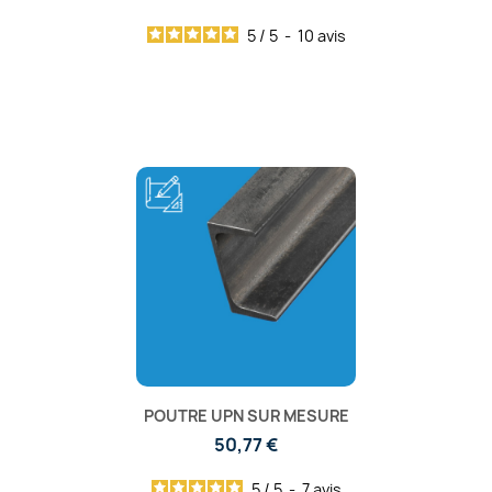
5
/
5
-
10
avis
POUTRE UPN SUR MESURE
50,77 €
5
/
5
-
7
avis