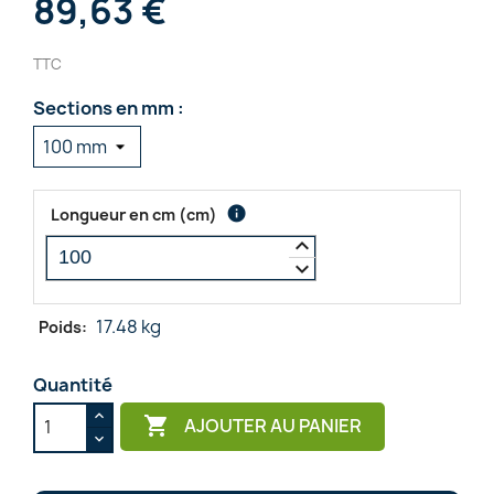
89,63 €
TTC
Sections en mm :
info
Longueur en cm
(
cm
)
keyboard_arrow_up
keyboard_arrow_down
17.48 kg
Poids:
Quantité

AJOUTER AU PANIER