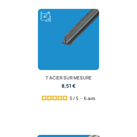
T ACIER SUR MESURE
8,51 €
5
/
5
-
6
avis