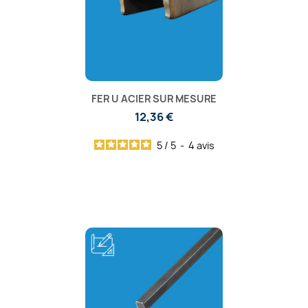
FER U ACIER SUR MESURE
12,36 €
5
/
5
-
4
avis