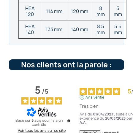
HEA
8
5
114 mm
120 mm
120
mm
mm
HEA
8.5
5.5
133 mm
140 mm
140
mm
mm
Nos clients ont la parole :
5
5
/
5
/
Avis vérifié
Très bien
Avis du
01/04/2023
, suite à un
expérience du
20/03/2023
par
Basé sur
5
avis soumis à un
A.A.
contrôle
Voir tous les avis sur ce site