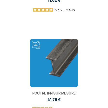
11,62 €
5
/
5
-
2
avis
POUTRE IPN SUR MESURE
41,76 €