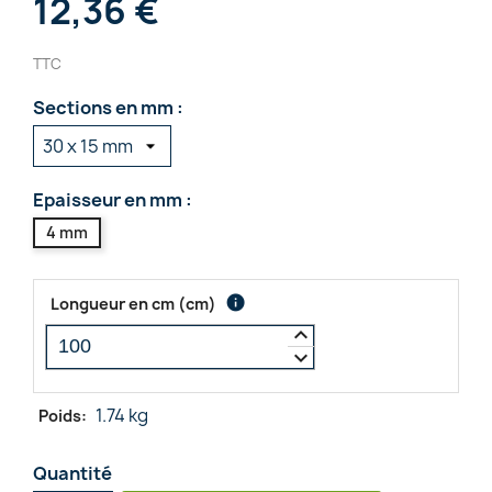
12,36 €
TTC
Sections en mm :
Epaisseur en mm :
4 mm
info
Longueur en cm
(
cm
)
keyboard_arrow_up
keyboard_arrow_down
1.74 kg
Poids:
Quantité