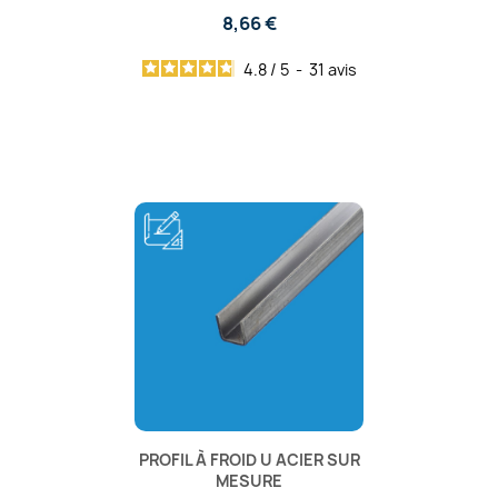
8,66 €
4.8
/
5
-
31
avis
PROFIL À FROID U ACIER SUR
MESURE