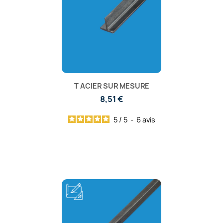
T ACIER SUR MESURE
8,51 €
5
/
5
-
6
avis