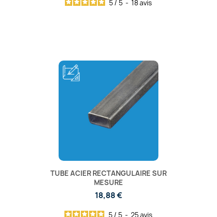
5
/
5
-
18
avis
TUBE ACIER RECTANGULAIRE SUR
MESURE
18,88 €
5
/
5
-
25
avis