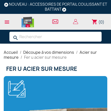
NOUVEAU : ACCESSOIRES DE PORTAIL COULISSANT ET
BATTANT
shopping_cart

(0)
search
Accueil
Découpe à vos dimensions
Acier sur
mesure
Fer u acier sur mesure
FER U ACIER SUR MESURE