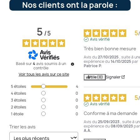
Nos clients ont la parole :
5
5
/
5
/
Avis vérifié
Très bien bonne mesure
Avis du
27/10/2025
, suite à un
expérience du
14/10/2025
par
Basé sur
4
avis soumis à un
Patrice P.
contrôle
Voir tous les avis sur ce site
Utile
(0)
Signaler
5
étoiles
4
4
étoiles
0
5
/
3
étoiles
0
Avis vérifié
2
étoiles
0
Conforme à ma demande
1
étoile
0
Avis du
25/09/2023
, suite à u
expérience du
08/09/2023
par
Trier les avis
A.A.