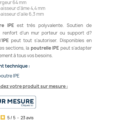
rgeur 64 mm
aisseur d'âme 4,4 mm
aisseur d'aile 6,3 mm
re IPE
est très polyvalente. Soutien de
, renfort d'un mur porteur ou support d?
l'
IPE
peut tout s'autoriser. Disponibles en
es sections, la
poutrelle IPE
peut s'adapter
lement à tous vos besoins.
t technique :
outre IPE
ez votre produit sur mesure :
5
/
5
-
23
avis