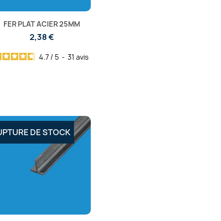
FER PLAT ACIER 25MM
2,38 €
4.7
/
5
-
31
avis
UPTURE DE STOCK