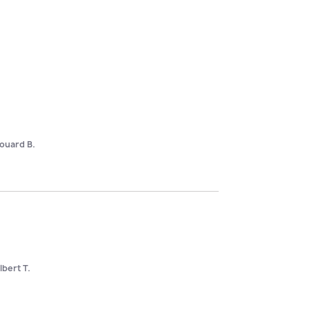
ouard B.
lbert T.