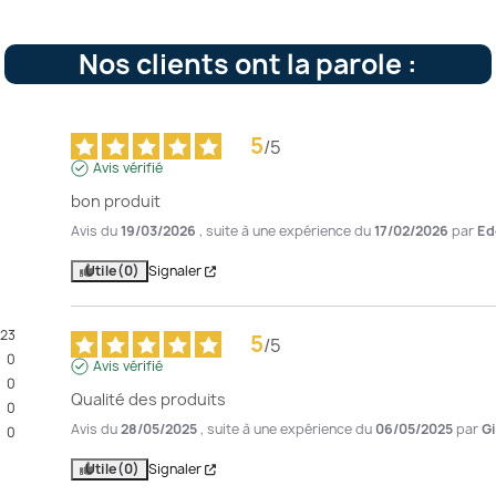
Nos clients ont la parole :
5
/
5
Avis vérifié
bon produit
Avis du
19/03/2026
, suite à une expérience du
17/02/2026
par
Ed
Utile
(0)
Signaler
23
5
/
5
0
Avis vérifié
0
Qualité des produits
0
Avis du
28/05/2025
, suite à une expérience du
06/05/2025
par
Gi
0
Utile
(0)
Signaler