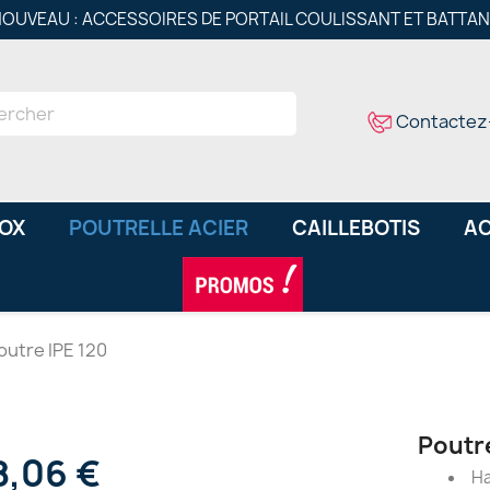
OUVEAU : ACCESSOIRES DE PORTAIL COULISSANT ET BATTA
Contactez
NOX
POUTRELLE ACIER
CAILLEBOTIS
AC
outre IPE 120
Poutr
8,06 €
Ha