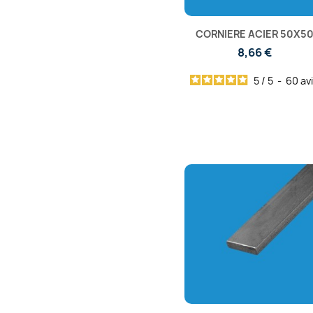
CORNIERE ACIER 50X5
8,66 €
5
/
5
-
60
av