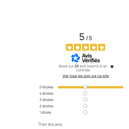
5
/
5
Basé sur
23
avis soumis à un
contrôle
Voir tous les avis sur ce site
5
étoiles
4
étoiles
3
étoiles
2
étoiles
1
étoile
Trier les avis