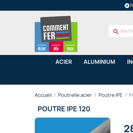
N
search
ACIER
ALUMINIUM
I
Accueil
Poutrelle acier
Poutre IPE
P
POUTRE IPE 120
2