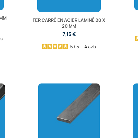
 MM
FER CARRÉ EN ACIER LAMINÉ 20 X
20 MM
7,15 €
is
5
/
5
-
4
avis