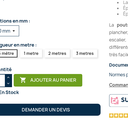
La
Ép
Ép
tions en mm :
La
pout
plancher
escalier, 
gueur en metre :
différent
5 mètre
1 metre
2 metres
3 metres
très faci
Documen
ntité
Normes p

AJOUTER AU PANIER
Command
En Stock
DEMANDER UN DEVIS