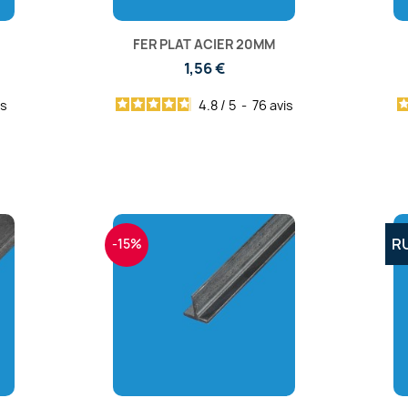
0
FER PLAT ACIER 20MM
1,56 €
is
4.8
/
5
-
76
avis
R
-15%