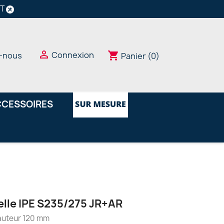
NT

Connexion
shopping_cart
-nous
Panier
(0)
CESSOIRES
elle IPE S235/275 JR+AR
uteur 120 mm