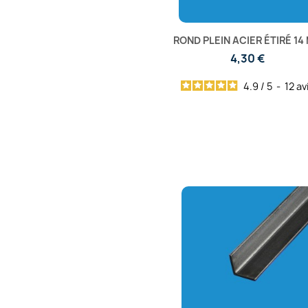
ROND PLEIN ACIER ÉTIRÉ 14
4,30 €
4.9
/
5
-
12
av