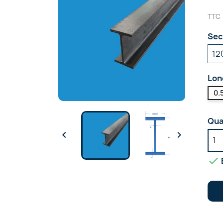
TTC
Sec
Lon
0.
Qua


