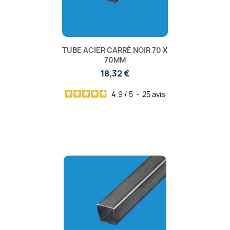
TUBE ACIER CARRÉ NOIR 70 X
70MM
18,32 €
4.9
/
5
-
25
avis