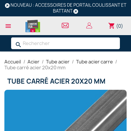
NOUVEAU : ACCESSOIRES DE PORTAIL COULISSANT ET
BATTANT
shopping_cart

(0)
search
Accueil
Acier
Tube acier
Tube acier carre
Tube carré acier 20x20 mm
TUBE CARRÉ ACIER 20X20 MM