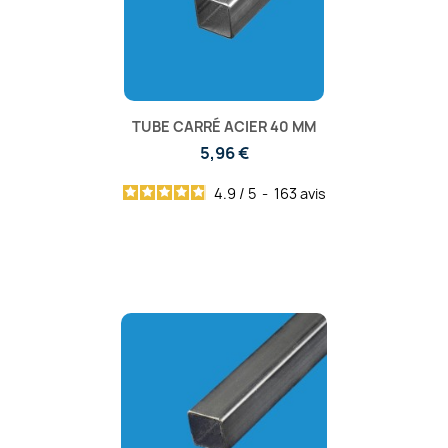
TUBE CARRÉ ACIER 40 MM
5,96 €
4.9
/
5
-
163
avis