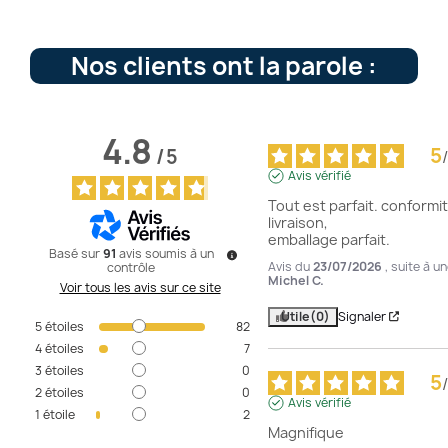
Nos clients ont la parole :
4.8
5
/
5
/
Avis vérifié
Tout est parfait. conformit
livraison,

emballage parfait.
Basé sur
91
avis soumis à un
Avis du
23/07/2026
, suite à 
contrôle
Michel C.
Voir tous les avis sur ce site
Utile
(0)
Signaler
5
étoiles
82
4
étoiles
7
3
étoiles
0
5
/
2
étoiles
0
Avis vérifié
1
étoile
2
Magnifique