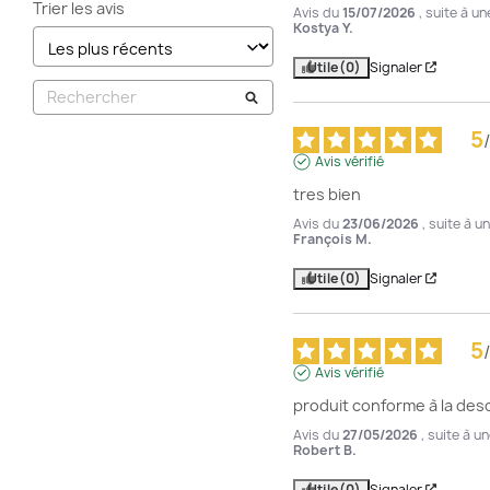
Trier les avis
Avis du
15/07/2026
, suite à u
Kostya Y.
Utile
(0)
Signaler
5
/
Avis vérifié
tres bien
Avis du
23/06/2026
, suite à 
François M.
Utile
(0)
Signaler
5
/
Avis vérifié
produit conforme à la desc
Avis du
27/05/2026
, suite à 
Robert B.
Utile
(0)
Signaler