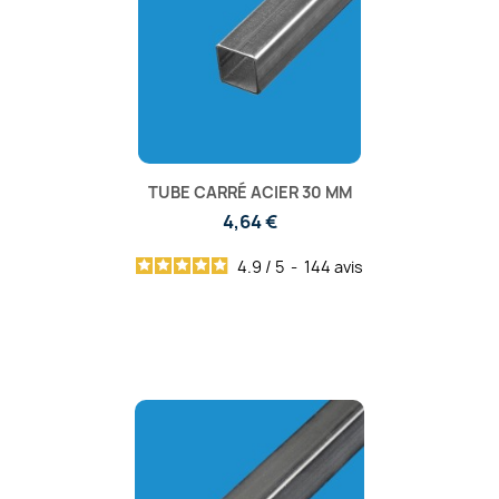
TUBE CARRÉ ACIER 30 MM
4,64 €
4.9
/
5
-
144
avis