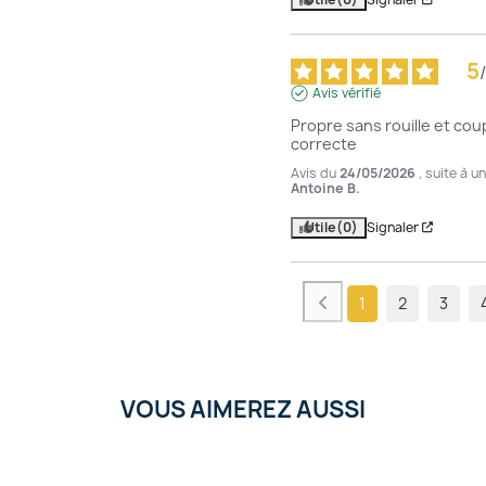
5
/
Avis vérifié
Propre sans rouille et cou
correcte
Avis du
24/05/2026
, suite à 
Antoine B.
Utile
(0)
Signaler
1
2
3
VOUS AIMEREZ AUSSI