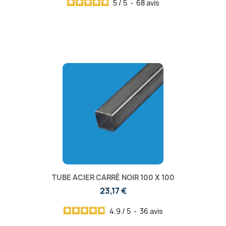
5
/
5
-
68
avis
TUBE ACIER CARRÉ NOIR 100 X 100
23,17 €
4.9
/
5
-
36
avis