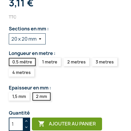
3,11 €
TTC
Sections en mm :
Longueur en metre :
0.5 mètre
1 metre
2 metres
3 metres
4 metres
Epaisseur en mm :
1,5 mm
2 mm
Quantité

AJOUTER AU PANIER