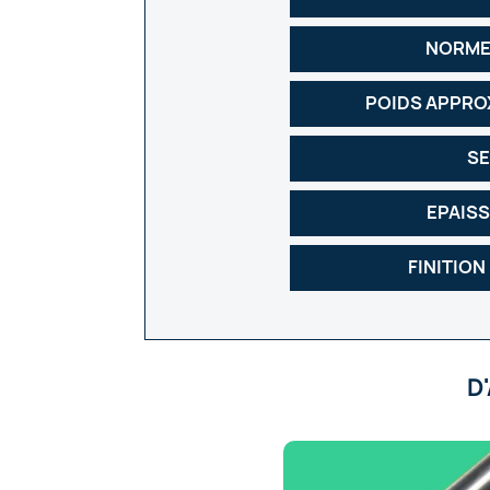
NORME
POIDS APPRO
SE
EPAIS
FINITION
D