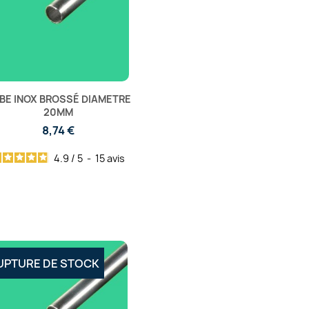
BE INOX BROSSÉ DIAMETRE
20MM
8,74 €
4.9
/
5
-
15
avis
UPTURE DE STOCK