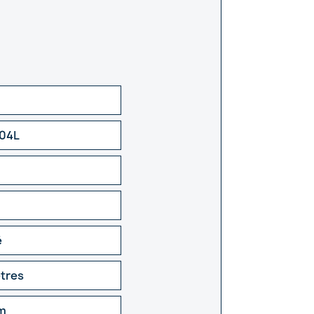
304L
é
ètres
m