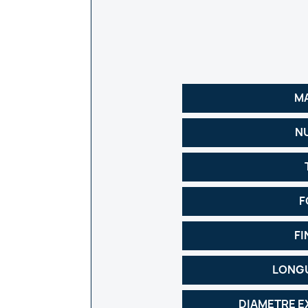
M
N
F
FI
LONGU
DIAMETRE E