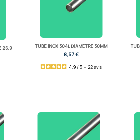
TUBE INOX 304L DIAMETRE 30MM
TUB
 26,9
8,57 €
4.9
/
5
-
22
avis
s