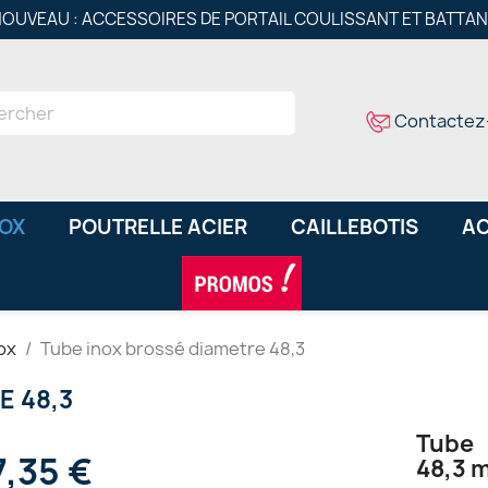
OUVEAU : ACCESSOIRES DE PORTAIL COULISSANT ET BATTA
Contactez
NOX
POUTRELLE ACIER
CAILLEBOTIS
AC
ox
Tube inox brossé diametre 48,3
E 48,3
Tube 
7,35 €
48,3 m