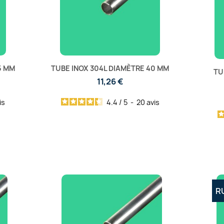
5 MM
TUBE INOX 304L DIAMÈTRE 40 MM
TU
11,26 €
is
4.4
/
5
-
20
avis
R