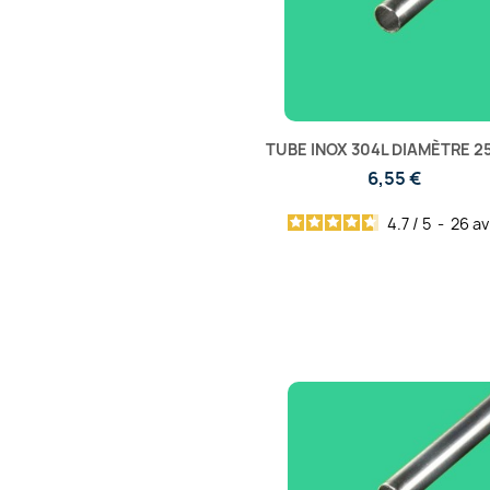
TUBE INOX 304L DIAMÈTRE 2
6,55 €
4.7
/
5
-
26
av