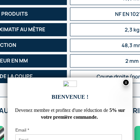
 PRODUITS
NF EN 102
XIMATIF AU MÈTRE
2,3 kg
CTION
48,3 m
SEUR EN MM
2 mm
 DE LA COUPE
Coupe droite (no
'AUTRES PRODUITS DANS CETTE CATÉGORIE