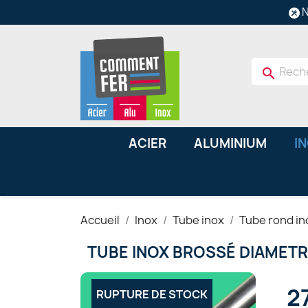
N
search
ACIER
ALUMINIUM
I
Accueil
Inox
Tube inox
Tube rond in
TUBE INOX BROSSÉ DIAMETR
2
RUPTURE DE STOCK