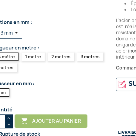
Ép
Lo
L'acier b
tions en mm :
est réal
résistan
domaine 
un garde
gueur en metre :
acier in
5 mètre
1 metre
2 metres
3 metres
intérieur 
metres
Command
isseur en mm :
mm
ntité

AJOUTER AU PANIER
Rupture de stock