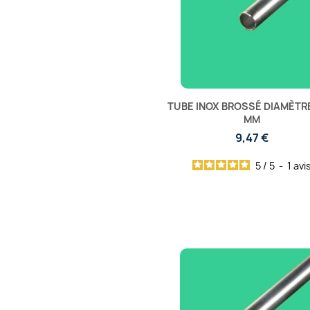
TUBE INOX BROSSÉ DIAMÈTRE
MM
9,47 €
5
/
5
-
1
avi