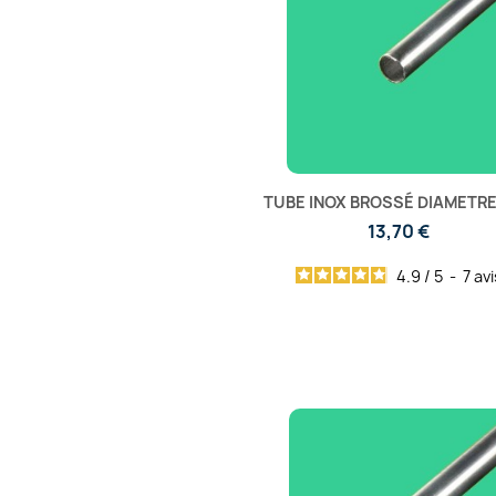
TUBE INOX BROSSÉ DIAMETRE
13,70 €
4.9
/
5
-
7
avi