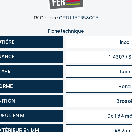
Référence
CFTUI150358Q05
Fiche technique
ATIÈRE
Inox
UANCE
1-4307 / 
TYPE
Tube
ORME
Rond
NITION
Bross
EUR EN M
De 1 à 4 m
XTÉRIEUR EN MM
48,3 m