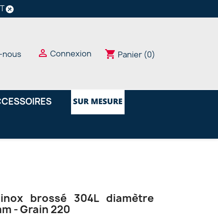
NT

Connexion
shopping_cart
-nous
Panier
(0)
CESSOIRES
inox brossé 304L diamètre
m - Grain 220