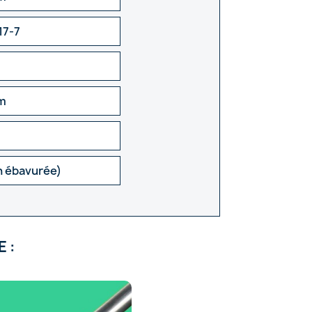
17-7
m
n ébavurée)
 :