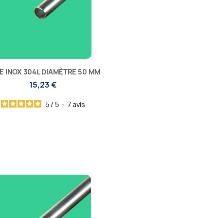
E INOX 304L DIAMÈTRE 50 MM
15,23 €
5
/
5
-
7
avis