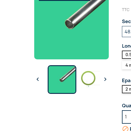
TTC
Sec
Lon
0.
4 


Epa
2 
Qua
