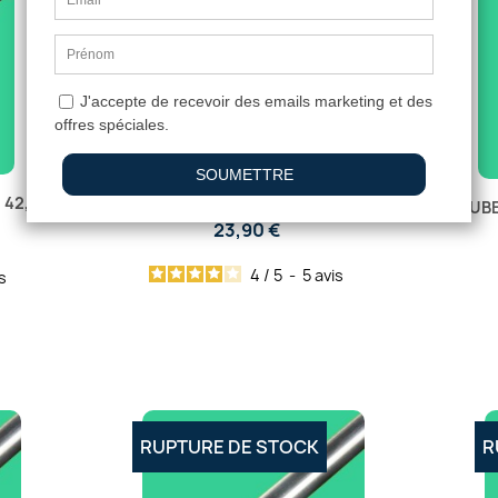
TUBE INOX 304L DIAMÈTRE 35 MM
 42,4
TUBE
23,90 €
4
/
5
-
5
avis
s
RUPTURE DE STOCK
R