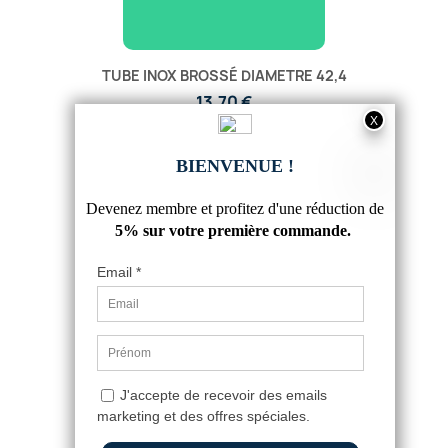
TUBE INOX BROSSÉ DIAMETRE 42,4
13,70 €
4.9
/
5
-
7
avis