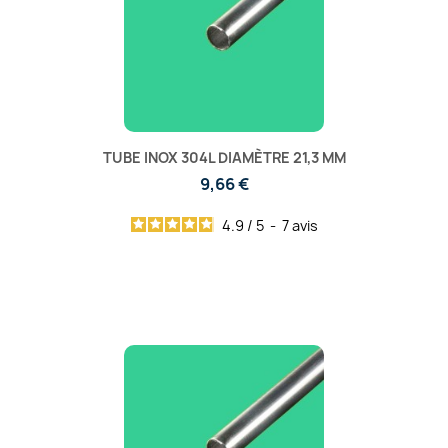
TUBE INOX 304L DIAMÈTRE 21,3 MM
9,66 €
4.9
/
5
-
7
avis