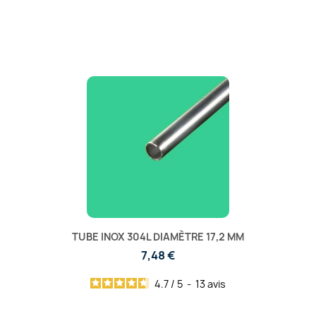
TUBE INOX 304L DIAMÈTRE 17,2 MM
7,48 €
4.7
/
5
-
13
avis