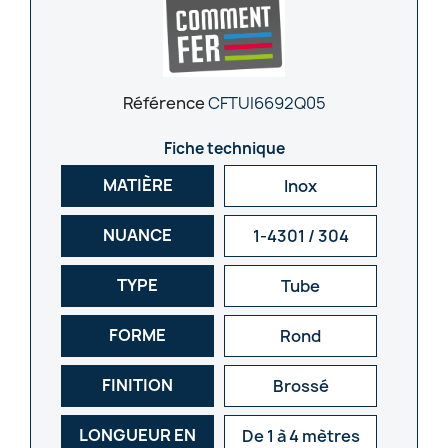
Référence
CFTUI6692Q05
Fiche technique
MATIÈRE
Inox
NUANCE
1-4301 / 304
TYPE
Tube
FORME
Rond
FINITION
Brossé
LONGUEUR EN
De 1 à 4 mètres