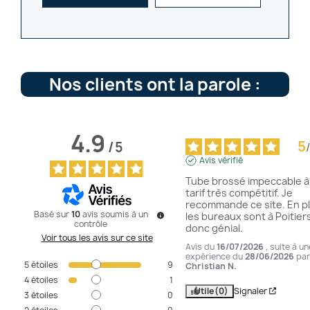
Nos clients ont la parole :
4.9
5
/
5
/
Avis vérifié
Tube brossé impeccable à 
tarif très compétitif. Je 
recommande ce site. En pl
Basé sur
10
avis soumis à un
les bureaux sont à Poitiers
contrôle
donc génial.
Voir tous les avis sur ce site
Avis du
16/07/2026
, suite à un
expérience du
28/06/2026
par
5
étoiles
9
Christian N.
4
étoiles
1
Utile
(0)
Signaler
3
étoiles
0