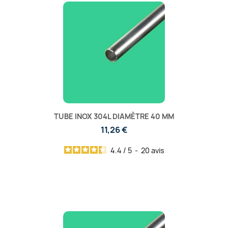
TUBE INOX 304L DIAMÈTRE 40 MM
11,26 €
4.4
/
5
-
20
avis