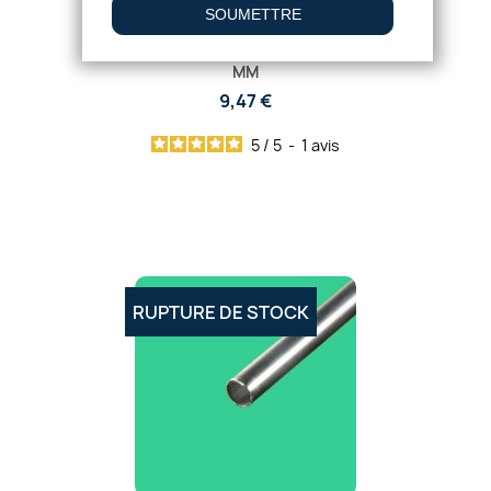
TUBE INOX BROSSÉ DIAMÈTRE 26,9
MM
9,47 €
5
/
5
-
1
avis
RUPTURE DE STOCK