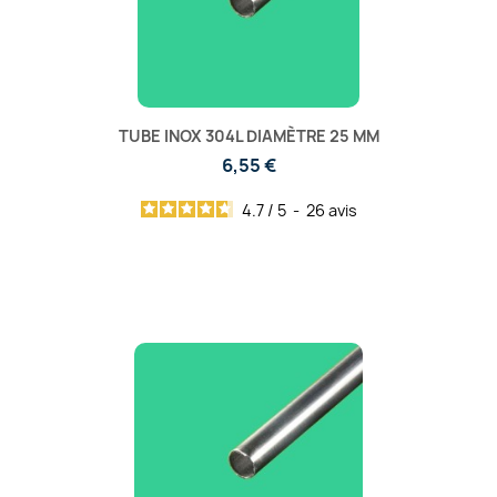
TUBE INOX 304L DIAMÈTRE 25 MM
6,55 €
4.7
/
5
-
26
avis