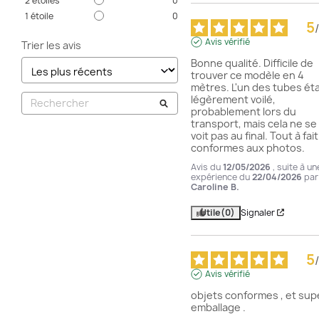
2
étoiles
0
1
étoile
0
5
/
Avis vérifié
Trier les avis
Bonne qualité. Difficile de 
trouver ce modèle en 4 
mètres. L'un des tubes étai
légèrement voilé, 
probablement lors du 
transport, mais cela ne se 
voit pas au final. Tout à fait 
conformes aux photos.
Avis du
12/05/2026
, suite à un
expérience du
22/04/2026
par
Caroline B.
Utile
(0)
Signaler
5
/
Avis vérifié
objets conformes , et supe
emballage .