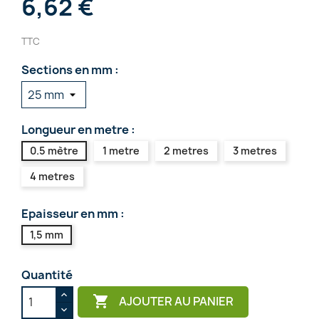
6,62 €
TTC
Sections en mm :
Longueur en metre :
0.5 mètre
1 metre
2 metres
3 metres
4 metres
Epaisseur en mm :
1,5 mm
Quantité

AJOUTER AU PANIER