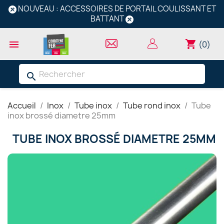
NOUVEAU : ACCESSOIRES DE PORTAIL COULISSANT ET
BATTANT
shopping_cart

(0)
search
Accueil
Inox
Tube inox
Tube rond inox
Tube
inox brossé diametre 25mm
TUBE INOX BROSSÉ DIAMETRE 25MM