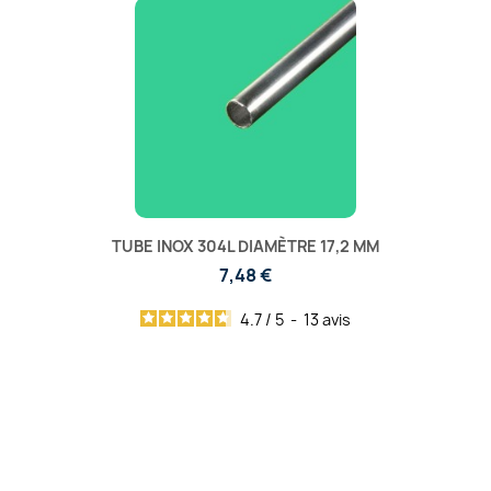
TUBE INOX 304L DIAMÈTRE 17,2 MM
7,48 €
4.7
/
5
-
13
avis