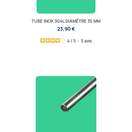
TUBE INOX 304L DIAMÈTRE 35 MM
23,90 €
4
/
5
-
5
avis