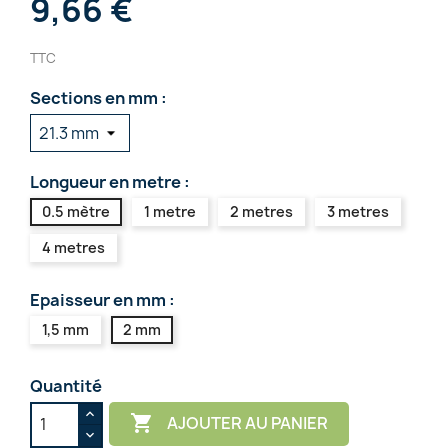
9,66 €
TTC
Sections en mm :
Longueur en metre :
0.5 mètre
1 metre
2 metres
3 metres
4 metres
Epaisseur en mm :
1,5 mm
2 mm
Quantité

AJOUTER AU PANIER