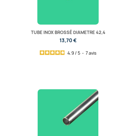
TUBE INOX BROSSÉ DIAMETRE 42,4
13,70 €
4.9
/
5
-
7
avis