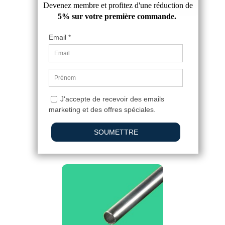
TUBE INOX BROSSÉ DIAMETRE
25MM
6,62 €
4.9
/
5
-
10
avis