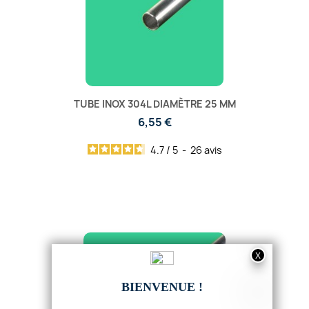
TUBE INOX 304L DIAMÈTRE 25 MM
6,55 €
4.7
/
5
-
26
avis