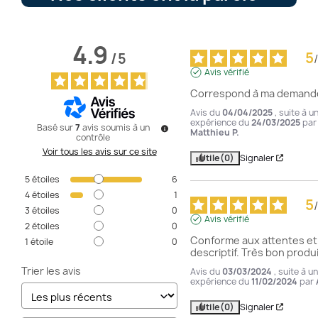
4.9
5
/
5
/
Avis vérifié
Correspond à ma demand
Avis du
04/04/2025
, suite à u
expérience du
24/03/2025
par
Basé sur
7
avis soumis à un
Matthieu P.
contrôle
Voir tous les avis sur ce site
Utile
(0)
Signaler
5
étoiles
6
4
étoiles
1
5
/
3
étoiles
0
Avis vérifié
2
étoiles
0
Conforme aux attentes et 
1
étoile
0
descriptif. Très bon produi
Trier les avis
Avis du
03/03/2024
, suite à u
expérience du
11/02/2024
par
Utile
(0)
Signaler