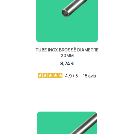
TUBE INOX BROSSÉ DIAMETRE
20MM
8,74 €
4.9
/
5
-
15
avis