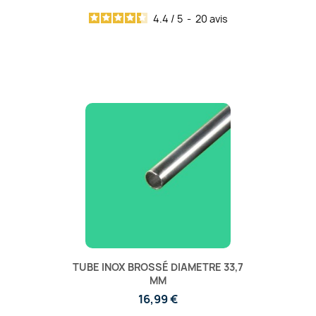
4.4
/
5
-
20
avis
TUBE INOX BROSSÉ DIAMETRE 33,7
MM
16,99 €