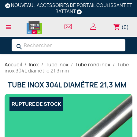
NOUVEAU : ACCESSOIRES DE PORTAIL COULISSANT ET
BATTANT
shopping_cart

(0)
search
Accueil
Inox
Tube inox
Tube rond inox
Tube
inox 304L diamètre 21,3 mm
TUBE INOX 304L DIAMÈTRE 21,3 MM
RUPTURE DE STOCK