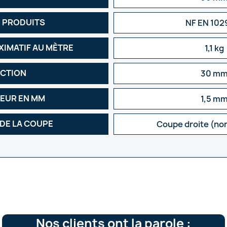
 PRODUITS
NF EN 102
XIMATIF AU MÈTRE
1,1 kg
CTION
30 m
SEUR EN MM
1,5 m
 DE LA COUPE
Coupe droite (no
Nos clients ont la parole :