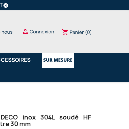
NT

Connexion
shopping_cart
-nous
Panier
(0)
CESSOIRES
 DECO inox 304L soudé HF
tre 30 mm