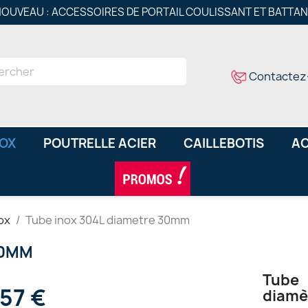
OUVEAU : ACCESSOIRES DE PORTAIL COULISSANT ET BATTA
Contactez
NOX
POUTRELLE ACIER
CAILLEBOTIS
AC
ox
Tube inox 304L diametre 30mm
30MM
Tube
,57 €
diamè