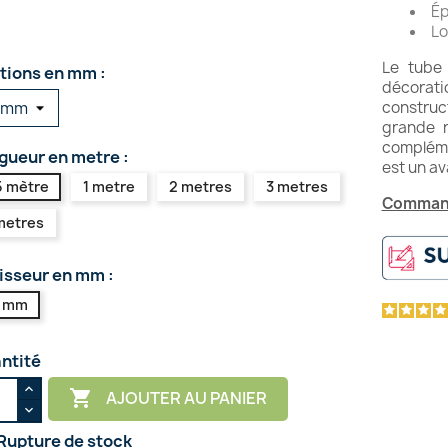
Ép
Lo
Le tube
tions en mm :
décoratio
construct
grande r
compléme
gueur en metre :
est un av
5 mètre
1 metre
2 metres
3 metres
Command
metres
isseur en mm :
5 mm
ntité

AJOUTER AU PANIER
Rupture de stock