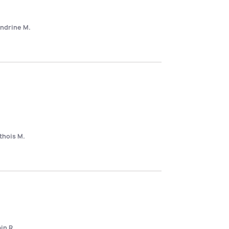
ndrine M.
thois M.
ain R.