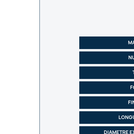
M
N
F
FI
LONGU
DIAMETRE E