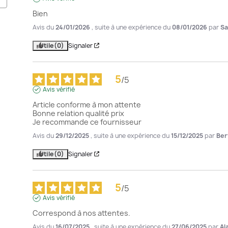
Bien
Avis du
24/01/2026
, suite à une expérience du
08/01/2026
par
Sa
Utile
(0)
Signaler
5
/
5
Avis vérifié
Article conforme à mon attente

Bonne relation qualité prix

Je recommande ce fournisseur
Avis du
29/12/2025
, suite à une expérience du
15/12/2025
par
Ber
Utile
(0)
Signaler
5
/
5
Avis vérifié
Correspond à nos attentes.
Avis du
16/07/2025
, suite à une expérience du
27/06/2025
par
Al