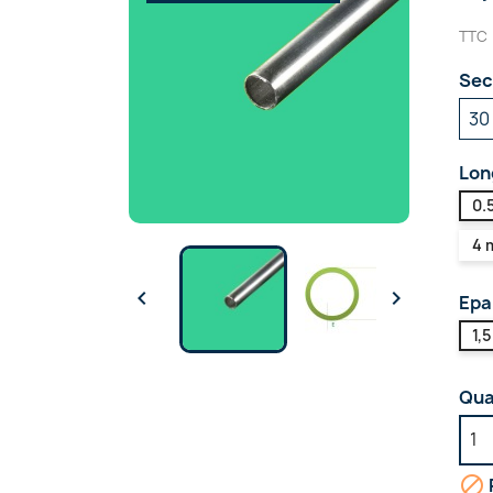
TTC
Sec
Lon
0.
4 


Epa
1,
Qua
