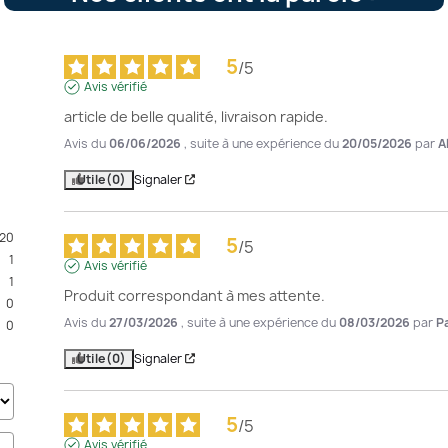
5
/
5
Avis vérifié
article de belle qualité, livraison rapide.
Avis du
06/06/2026
, suite à une expérience du
20/05/2026
par
A
Utile
(0)
Signaler
20
5
/
5
1
Avis vérifié
1
Produit correspondant à mes attente.
0
Avis du
27/03/2026
, suite à une expérience du
08/03/2026
par
Pa
0
Utile
(0)
Signaler
5
/
5
Avis vérifié