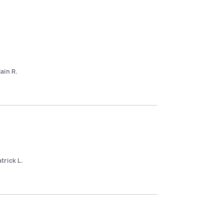
lain R.
trick L.