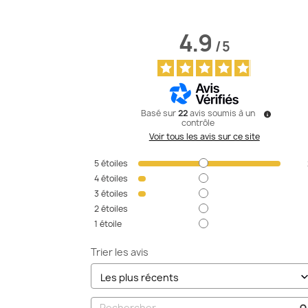
4.9
/
5
Basé sur
22
avis soumis à un
contrôle
Voir tous les avis sur ce site
5
étoiles
4
étoiles
3
étoiles
2
étoiles
1
étoile
Trier les avis