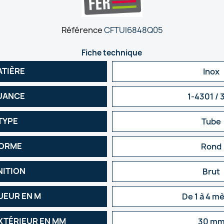
Référence
CFTUI6848Q05
Fiche technique
ATIÈRE
Inox
UANCE
1-4301 / 
TYPE
Tube
ORME
Rond
NITION
Brut
EUR EN M
De 1 à 4 m
XTÉRIEUR EN MM
30 m