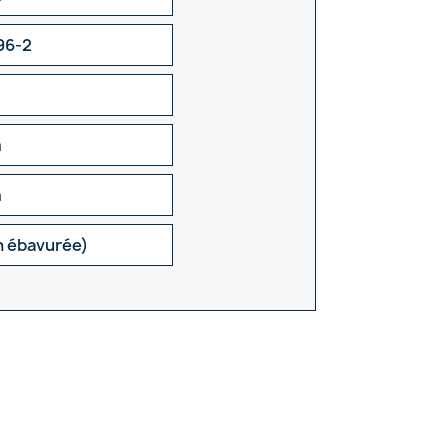
96-2
m
m
n ébavurée)