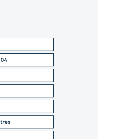
304
ètres
m