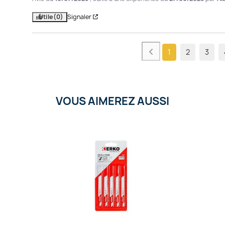
Utile
(0)
Signaler
1
2
3
VOUS AIMEREZ AUSSI