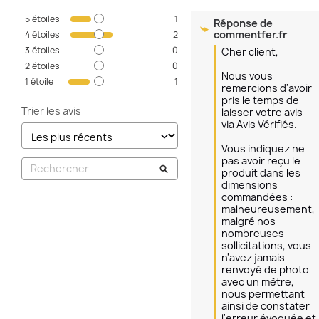
5
étoiles
1
Réponse de
commentfer.fr
4
étoiles
2
3
étoiles
0
Cher client,

2
étoiles
0
Nous vous 
1
étoile
1
remercions d'avoir 
pris le temps de 
Trier les avis
laisser votre avis 
via Avis Vérifiés.

Vous indiquez ne 
pas avoir reçu le 
produit dans les 
dimensions 
commandées : 
malheureusement, 
malgré nos 
nombreuses 
sollicitations, vous 
n'avez jamais 
renvoyé de photo 
avec un mètre, 
nous permettant 
ainsi de constater 
l'erreur évoquée et 