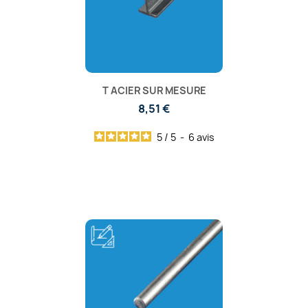
T ACIER SUR MESURE
8,51 €
5
/
5
-
6
avis