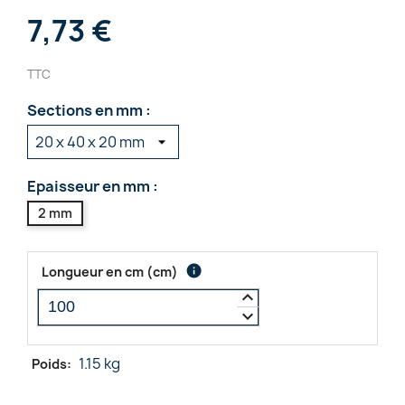
7,73 €
TTC
Sections en mm :
Epaisseur en mm :
2 mm
info
Longueur en cm
(
cm
)
keyboard_arrow_up
keyboard_arrow_down
1.15 kg
Poids: