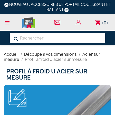
NOUVEAU : ACCESSOIRES DE PORTAIL COULISSANT ET
BATTANT
shopping_cart

(0)
search
Accueil
Découpe à vos dimensions
Acier sur
mesure
Profil à froid U acier sur mesure
PROFIL À FROID U ACIER SUR
MESURE