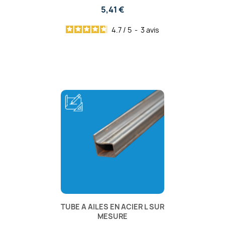
5,41 €
4.7
/
5
-
3
avis
TUBE A AILES EN ACIER L SUR
MESURE