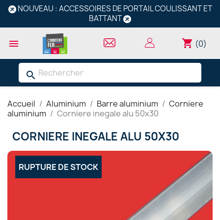
NOUVEAU : ACCESSOIRES DE PORTAIL COULISSANT ET
BATTANT
shopping_cart

(0)
search
Accueil
Aluminium
Barre aluminium
Corniere
aluminium
Corniere inegale alu 50x30
CORNIERE INEGALE ALU 50X30
RUPTURE DE STOCK