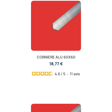
CORNIERE ALU 60X60
18,77 €
4.6
/
5
-
11
avis