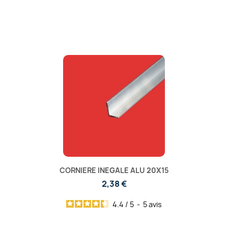
CORNIERE INEGALE ALU 20X15
2,38 €
4.4
/
5
-
5
avis