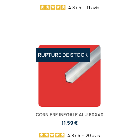
4.8
/
5
-
11
avis
RUPTURE DE STOCK
CORNIERE INEGALE ALU 60X40
11,59 €
4.8
/
5
-
20
avis