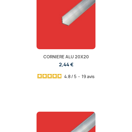
CORNIERE ALU 20X20
2,44 €
4.8
/
5
-
19
avis