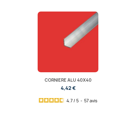
CORNIERE ALU 40X40
4,42 €
4.7
/
5
-
57
avis