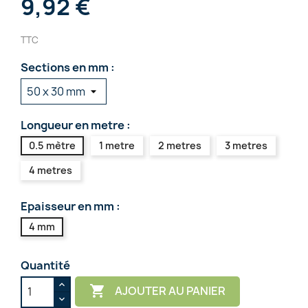
9,92 €
TTC
Sections en mm :
Longueur en metre :
0.5 mètre
1 metre
2 metres
3 metres
4 metres
Epaisseur en mm :
4 mm
Quantité

AJOUTER AU PANIER