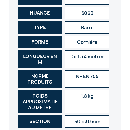
NUANCE
6060
TYPE
Barre
FORME
Cornière
LONGUEUR EN
De 1 à 4 mètres
M
NORME
NF EN 755
PRODUITS
POIDS
1,8 kg
APPROXIMATIF
AU MÈTRE
SECTION
50 x 30 mm