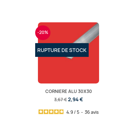
-20%
RUPTURE DE STOCK
CORNIERE ALU 30X30
2,94 €
3,67 €
4.9
/
5
-
36
avis