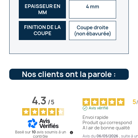
EPAISSEUR EN
4 mm
MM
FINITION DE LA
Coupe droite
COUPE
(non ébavurée)
Nos clients ont la parole :
4.3
5
/
5
/
Avis vérifié
Envoi rapide 

Produit qui correspond 

A l air de bonne qualité
Basé sur
10
avis soumis à un
Avis du
06/05/2026
, suite à u
contrôle