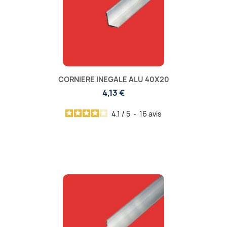
CORNIERE INEGALE ALU 40X20
4,13 €
4.1
/
5
-
16
avis