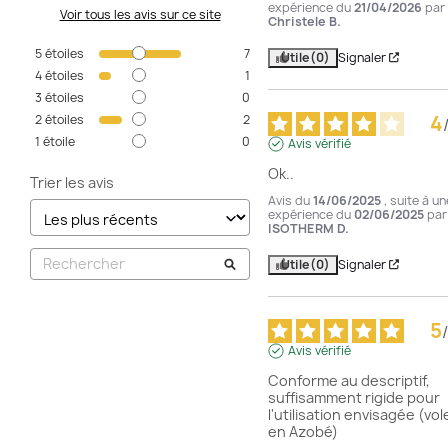
expérience du
21/04/2026
par
Voir tous les avis sur ce site
Christele B.
5
étoiles
7
Utile
(0)
Signaler
4
étoiles
1
3
étoiles
0
4
2
étoiles
2
1
étoile
0
Avis vérifié
Ok..
Trier les avis
Avis du
14/06/2025
, suite à un
expérience du
02/06/2025
par
ISOTHERM D.
Utile
(0)
Signaler
5
/
Avis vérifié
Conforme au descriptif, 
suffisamment rigide pour 
l'utilisation envisagée (vole
en Azobé)