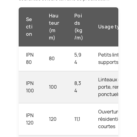
Hau
Poi
Se
teur
ds
cti
Usage typique
(m
(kg
on
m)
/m)
IPN
5,9
Petits linteaux,
80
80
4
supports légers
Linteaux de
IPN
8,3
100
porte, renforts
100
4
ponctuels
Ouvertures
IPN
120
11,1
résidentielles
120
courtes