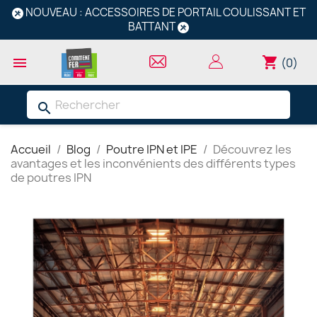
NOUVEAU : ACCESSOIRES DE PORTAIL COULISSANT ET
BATTANT
shopping_cart

(0)
search
Accueil
Blog
Poutre IPN et IPE
Découvrez les
avantages et les inconvénients des différents types
de poutres IPN