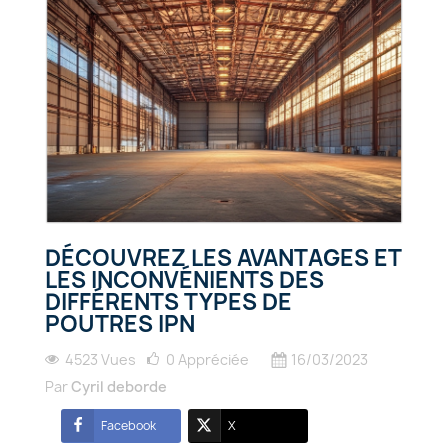
DÉCOUVREZ LES AVANTAGES ET
LES INCONVÉNIENTS DES
DIFFÉRENTS TYPES DE
POUTRES IPN
4523 Vues
0
Appréciée
16/03/2023
Par
Cyril deborde
Facebook
X