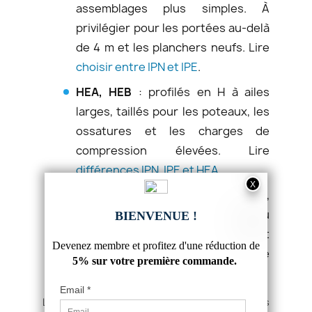
assemblages plus simples. À
privilégier pour les portées au-delà
de 4 m et les planchers neufs. Lire
choisir entre IPN et IPE
.
HEA, HEB
: profilés en H à ailes
larges, taillés pour les poteaux, les
ossatures et les charges de
compression élevées. Lire
différences IPN, IPE et HEA
.
UPN
: profilé en U à profil normal,
utilisé en longrine, encadrement ou
assemblage dos-à-dos. Rarement
substituable à une IPN en reprise de
charge.
La règle empirique : IPN pour les portées