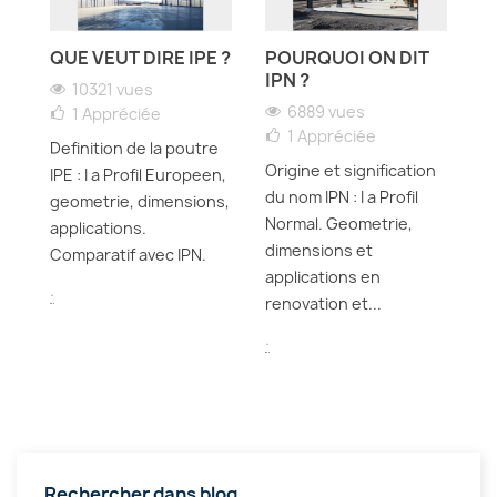
QUE VEUT DIRE IPE ?
POURQUOI ON DIT
Q
N
IPN ?
D
10321 vues
U
6889 vues
1
Appréciée
1
Appréciée
Definition de la poutre
Origine et signification
IPE : I a Profil Europeen,
Di
du nom IPN : I a Profil
geometrie, dimensions,
pr
Normal. Geometrie,
applications.
p
dimensions et
Comparatif avec IPN.
00
en
applications en
.
renovation et...
.
.
Rechercher dans blog