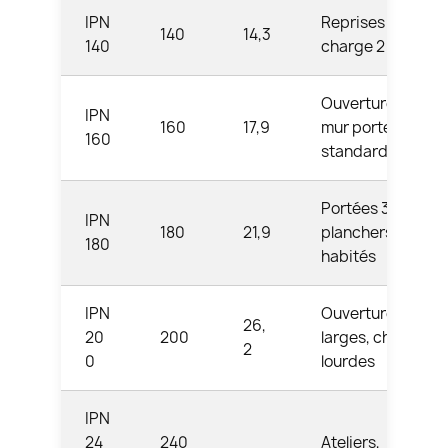
IPN
Reprises de
140
14,3
140
charge 2 à 3 m
Ouvertures de
IPN
160
17,9
mur porteur
160
standard
Portées 3 à 4 m,
IPN
180
21,9
planchers
180
habités
IPN
Ouvertures
26,
20
200
larges, charges
2
0
lourdes
IPN
24
240
Ateliers,