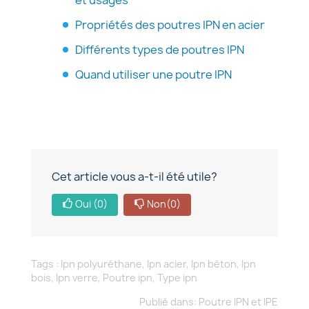
et usages
Propriétés des poutres IPN en acier
Différents types de poutres IPN
Quand utiliser une poutre IPN
Cet article vous a-t-il été utile?
Oui
(0)
Non
(0)
Tags :
Ipn polyuréthane
,
Ipn acier
,
Ipn béton
,
Ipn
bois
,
Ipn verre
,
Poutre ipn
,
Type ipn
Publié dans:
Poutre IPN et IPE