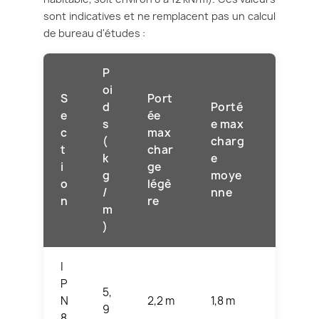
sont indicatives et ne remplacent pas un calcul
de bureau d'études :
P
oi
S
Port
Port
d
Porté
e
ée
ée
s
e max
c
max
max
(
charg
t
char
char
k
e
i
ge
ge
g
moye
o
légè
lour
/
nne
n
re
de
m
)
I
P
5,
N
2,2 m
1,8 m
1,5 m
9
8