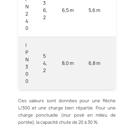
3
N
6,
6,5 m
5,6 m
4,7 m
2
2
4
0
I
P
5
N
4,
8,0 m
6,8 m
5,8 m
3
2
0
0
Ces valeurs sont données pour une flèche
L/300 et une charge bien répartie. Pour une
charge ponctuelle (mur posé en milieu de
portée), la capacité chute de 20 à 30 %.