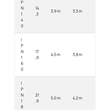
P
N
14
3,9 m
3,3 m
2,7 m
1
,3
4
0
I
P
N
17
4,5 m
3,8 m
3,1 m
1
,9
6
0
I
P
N
21
5,0 m
4,2 m
3,5 m
1
,9
8