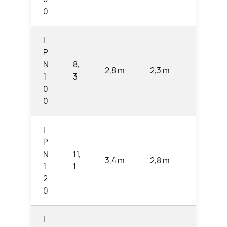
0
I
P
N
8,
2,8 m
2,3 m
1,9 m
1
3
0
0
I
P
N
11,
3,4 m
2,8 m
2,3 m
1
1
2
0
I