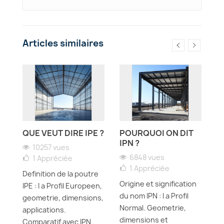
Articles similaires
QUE VEUT DIRE IPE ?
POURQUOI ON DIT
Q
N
IPN ?
D
10257 vues
U
6848 vues
1
Appréciée
1
Appréciée
Definition de la poutre
Origine et signification
IPE : I a Profil Europeen,
Di
du nom IPN : I a Profil
geometrie, dimensions,
pr
Normal. Geometrie,
applications.
p
dimensions et
Comparatif avec IPN.