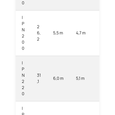
0
I
P
2
N
6,
5,5 m
4,7 m
3,9 m
2
2
0
0
I
P
N
31
6,0 m
5,1 m
4,3 m
2
,1
2
0
I
P