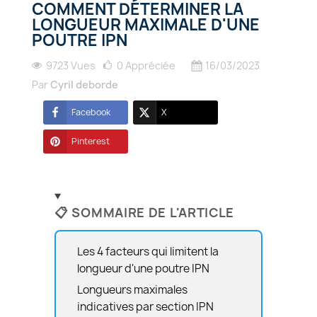
COMMENT DÉTERMINER LA
LONGUEUR MAXIMALE D'UNE
POUTRE IPN
9723 Vues
0
Appréciée
16/03/2023
Par
Cyril deborde
Facebook
X
Pinterest
📋 SOMMAIRE DE L'ARTICLE
Les 4 facteurs qui limitent la
longueur d'une poutre IPN
Longueurs maximales
indicatives par section IPN