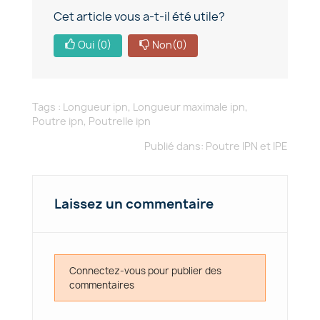
Cet article vous a-t-il été utile?
Oui
(0)
Non
(0)
Tags :
Longueur ipn
,
Longueur maximale ipn
,
Poutre ipn
,
Poutrelle ipn
Publié dans:
Poutre IPN et IPE
Laissez un commentaire
Connectez-vous pour publier des
commentaires