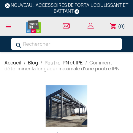
NOUVEAU : ACCESSOIRES DE PORTAIL COULISSANT ET
BATTANT
shopping_cart

(0)
search
Accueil
Blog
Poutre IPN et IPE
Comment
déterminer la longueur maximale d'une poutre IPN