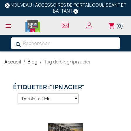
NOUVEAU : ACCESSOIRES DE PORTAIL COULISSANT ET
BATTANT
shopping_cart

(0)
search
Accueil
Blog
Tag de blog: ipn acier
ÉTIQUETER :"IPN ACIER"